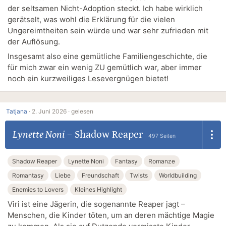
der seltsamen Nicht-Adoption steckt. Ich habe wirklich
gerätselt, was wohl die Erklärung für die vielen
Ungereimtheiten sein würde und war sehr zufrieden mit
der Auflösung.
Insgesamt also eine gemütliche Familiengeschichte, die
für mich zwar ein wenig ZU gemütlich war, aber immer
noch ein kurzweiliges Lesevergnügen bietet!
Tatjana
·
2. Juni 2026 ·
gelesen
Lynette Noni
–
Shadow Reaper
497 Seiten
Shadow Reaper
Lynette Noni
Fantasy
Romanze
Romantasy
Liebe
Freundschaft
Twists
Worldbuilding
Enemies to Lovers
Kleines Highlight
Viri ist eine Jägerin, die sogenannte Reaper jagt –
Menschen, die Kinder töten, um an deren mächtige Magie