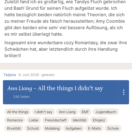
Zuletzt fand ich es großartig, wie Tandys Fluch gebrochen
und Bash‘ Grund für seinen Fluch aufgelöst wurde. Ich
hatte bezüglich beiden natürlich meine Theorien, die sich
zu meiner Freude als falsch herausstellten; Amy Coombie
gibt den beiden eine sehr viel bessere Auflösung, als ich
es mir selbst überlegt hatte.
Insgesamt eine wunderbare cozy Romantasy, die zwar ihre
Schwächen hat, aber letztendlich durch ihre Handlung
brilliert!
Tatjana
·
9. Juni 2026 ·
gelesen
Ann Liang
–
All the things I didn't say
336 Seiten
All the things
I didn't say
Ann Liang
EMF
Jugendbuch
Romanze
Liebe
Freundschaft
Identität
Ehrgeiz
Rivalität
Schuld
Mobbing
Aufgaben
E-Mails
Schule