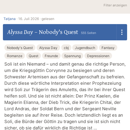
Filter anzeigen
Tatjana
·
16. Juli 2026 ·
gelesen
Alyssa Day
–
Nobody's Quest
555 Seiten
Nobody's Quest
Alyssa Day
cbj
Jugendbuch
Fantasy
Romanze
Quest
Freunde
Spannung
Depressionen
Soli ist ein Niemand – und damit genau die richtige Person,
um die Kriegsgöttin Corvynne zu besiegen und deren
Schwester Artemisen aus der Gefangenschaft zu befreien.
Durch diese wörtliche Interpretation einer Prophezeiung
wird Soli zur Trägerin des Amuletts, das ihr bei ihrer Quest
helfen soll. Und sie ist nicht allein: Der Prinz Kaelen, die
Magierin Elianna, der Dieb Trick, die Kriegerin Chitai, der
Lord Andras, der Soldat Bern und der Sergeant Neville
begleiten sie auf ihrer Reise. Doch letztendlich liegt es an
Soli, die Bürde der Göttin zu tragen und sie ist sich nicht
sicher, ob sie dafür wirklich die Richtige ist …