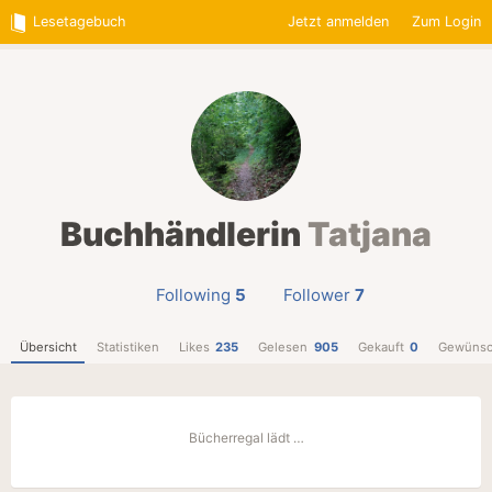
Lesetagebuch
Jetzt anmelden
Zum Login
Buchhändlerin
Tatjana
Following
5
Follower
7
Übersicht
Statistiken
Likes
235
Gelesen
905
Gekauft
0
Gewünsc
Bücherregal lädt …