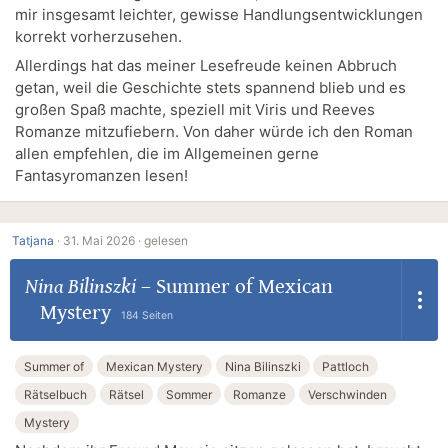
mir insgesamt leichter, gewisse Handlungsentwicklungen
korrekt vorherzusehen.
Allerdings hat das meiner Lesefreude keinen Abbruch
getan, weil die Geschichte stets spannend blieb und es
großen Spaß machte, speziell mit Viris und Reeves
Romanze mitzufiebern. Von daher würde ich den Roman
allen empfehlen, die im Allgemeinen gerne
Fantasyromanzen lesen!
Tatjana
·
31. Mai 2026 ·
gelesen
Nina Bilinszki
–
Summer of Mexican
Mystery
184 Seiten
Summer of
Mexican Mystery
Nina Bilinszki
Pattloch
Rätselbuch
Rätsel
Sommer
Romanze
Verschwinden
Mystery