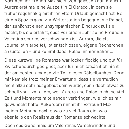
Nachdem ihr Freund Max sie sitzen gelassen hat, braucht
Aurora erst mal eine Auszeit in El Caracol, in dem sie
früher regelmäßig mit ihren Eltern Urlaub gemacht hat. Bei
einem Spaziergang zur Wetterstation begegnet sie Rafael,
der zunächst einen unsympathischen Eindruck auf sie
macht, bis sie erfährt, dass vor einem Jahr seine Freundin
Valentina spurlos verschwunden ist. Aurora, die als
Journalistin arbeitet, ist entschlossen, eigene Recherchen
anzustellen – und kommt dabei Rafael immer näher ...
Diese kurzweilige Romanze war locker-flockig und gut für
Zwischendurch geeignet, aber für mich tatsächlich nicht
der am besten umgesetzte Teil dieses Rätselbuches. Denn
mir kam sie trotz meiner Erwartung, dass sie vermutlich
nicht allzu sehr ausgebaut sein würde, dann doch etwas zu
schnell vor – vor allem, weil Aurora und Rafael nicht so viel
Zeit und Momente miteinander verbringen, wie ich es mir
gewünscht hätte. Außerdem nimmt ihr Exfreund Max
meiner Meinung nach etwas zu viel Raum ein, was
ebenfalls den Realismus der Romanze schwächte.
Doch das Geheimnis um Valentinas Verschwinden und