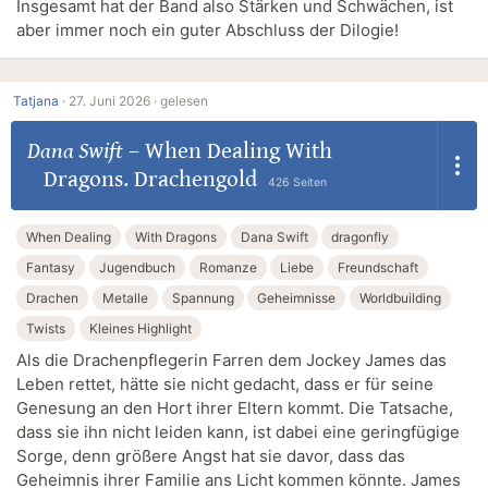
Insgesamt hat der Band also Stärken und Schwächen, ist
aber immer noch ein guter Abschluss der Dilogie!
Tatjana
·
27. Juni 2026 ·
gelesen
Dana Swift
–
When Dealing With
Dragons. Drachengold
426 Seiten
When Dealing
With Dragons
Dana Swift
dragonfly
Fantasy
Jugendbuch
Romanze
Liebe
Freundschaft
Drachen
Metalle
Spannung
Geheimnisse
Worldbuilding
Twists
Kleines Highlight
Als die Drachenpflegerin Farren dem Jockey James das
Leben rettet, hätte sie nicht gedacht, dass er für seine
Genesung an den Hort ihrer Eltern kommt. Die Tatsache,
dass sie ihn nicht leiden kann, ist dabei eine geringfügige
Sorge, denn größere Angst hat sie davor, dass das
Geheimnis ihrer Familie ans Licht kommen könnte. James