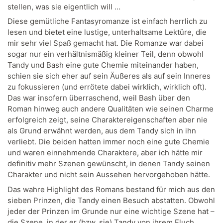
stellen, was sie eigentlich will …
Diese gemütliche Fantasyromanze ist einfach herrlich zu
lesen und bietet eine lustige, unterhaltsame Lektüre, die
mir sehr viel Spaß gemacht hat. Die Romanze war dabei
sogar nur ein verhältnismäßig kleiner Teil, denn obwohl
Tandy und Bash eine gute Chemie miteinander haben,
schien sie sich eher auf sein Äußeres als auf sein Inneres
zu fokussieren (und errötete dabei wirklich, wirklich oft).
Das war insofern überraschend, weil Bash über den
Roman hinweg auch andere Qualitäten wie seinen Charme
erfolgreich zeigt, seine Charaktereigenschaften aber nie
als Grund erwähnt werden, aus dem Tandy sich in ihn
verliebt. Die beiden hatten immer noch eine gute Chemie
und waren einnehmende Charaktere, aber ich hätte mir
definitiv mehr Szenen gewünscht, in denen Tandy seinen
Charakter und nicht sein Aussehen hervorgehoben hätte.
Das wahre Highlight des Romans bestand für mich aus den
sieben Prinzen, die Tandy einen Besuch abstatten. Obwohl
jeder der Prinzen im Grunde nur eine wichtige Szene hat –
die Szene, in der er (bzw. sie) Tandy von ihrem Fluch