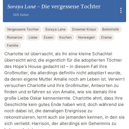
Soraya Lane
–
Die vergessene Tochter
369 Seiten
Vergessene Tochter
Soraya Lane
Droemer Knaur
Belletristik
Romanze
Liebe
Essen
Kochen
Norwegen
Drama
Familie
Charlotte ist überrascht, als ihr eine kleine Schachtel
überreicht wird, die eigentlich für die adoptierten Töchter
des Hope‘s House gedacht ist – in diesem Fall ihre
Großmutter, die allerdings definitiv nicht adoptiert wurde,
da deren eigene Mutter Amalie noch am Leben ist. Verwirrt
versuchen Charlotte und ihre Großmutter, Antworten zu
finden und erfahren so von Amalie, wie sie damals ihre
große Liebe Oskar kennenlernte. Charlotte ahnt, dass ihre
Geschichte kein gutes Ende haben wird, doch während sie
noch dabei ist, die damaligen Ereignisse zu
rekonstruieren, lernt auch sie jemanden kennen, in den sie
sich verliebt: Harrison, der allerdings ein Geheimnis zu