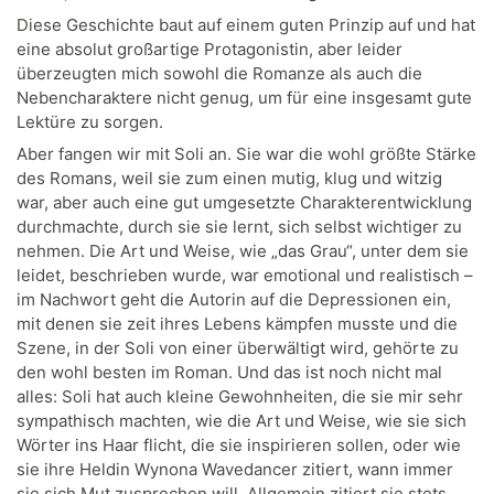
Diese Geschichte baut auf einem guten Prinzip auf und hat
eine absolut großartige Protagonistin, aber leider
überzeugten mich sowohl die Romanze als auch die
Nebencharaktere nicht genug, um für eine insgesamt gute
Lektüre zu sorgen.
Aber fangen wir mit Soli an. Sie war die wohl größte Stärke
des Romans, weil sie zum einen mutig, klug und witzig
war, aber auch eine gut umgesetzte Charakterentwicklung
durchmachte, durch sie sie lernt, sich selbst wichtiger zu
nehmen. Die Art und Weise, wie „das Grau“, unter dem sie
leidet, beschrieben wurde, war emotional und realistisch –
im Nachwort geht die Autorin auf die Depressionen ein,
mit denen sie zeit ihres Lebens kämpfen musste und die
Szene, in der Soli von einer überwältigt wird, gehörte zu
den wohl besten im Roman. Und das ist noch nicht mal
alles: Soli hat auch kleine Gewohnheiten, die sie mir sehr
sympathisch machten, wie die Art und Weise, wie sie sich
Wörter ins Haar flicht, die sie inspirieren sollen, oder wie
sie ihre Heldin Wynona Wavedancer zitiert, wann immer
sie sich Mut zusprechen will. Allgemein zitiert sie stets,