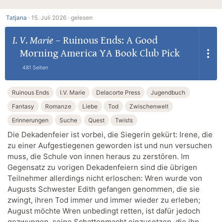
Tatjana
·
15. Juli 2026 ·
gelesen
I. V. Marie
–
Ruinous Ends: A Good
Morning America YA Book Club Pick
481 Seiten
Ruinous Ends
I.V. Marie
Delacorte Press
Jugendbuch
Fantasy
Romanze
Liebe
Tod
Zwischenwelt
Erinnerungen
Suche
Quest
Twists
Die Dekadenfeier ist vorbei, die Siegerin gekürt: Irene, die
zu einer Aufgestiegenen geworden ist und nun versuchen
muss, die Schule von innen heraus zu zerstören. Im
Gegensatz zu vorigen Dekadenfeiern sind die übrigen
Teilnehmer allerdings nicht erloschen: Wren wurde von
Augusts Schwester Edith gefangen genommen, die sie
zwingt, ihren Tod immer und immer wieder zu erleben;
August möchte Wren unbedingt retten, ist dafür jedoch
gezwungen, seine Schattenmacht einzusetzen, die ihn