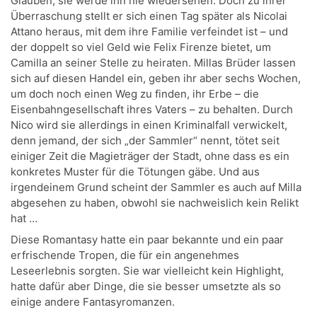
Glauben, sie werde ihn nie wiedersehen. Doch zu ihrer
Überraschung stellt er sich einen Tag später als Nicolai
Attano heraus, mit dem ihre Familie verfeindet ist – und
der doppelt so viel Geld wie Felix Firenze bietet, um
Camilla an seiner Stelle zu heiraten. Millas Brüder lassen
sich auf diesen Handel ein, geben ihr aber sechs Wochen,
um doch noch einen Weg zu finden, ihr Erbe – die
Eisenbahngesellschaft ihres Vaters – zu behalten. Durch
Nico wird sie allerdings in einen Kriminalfall verwickelt,
denn jemand, der sich „der Sammler“ nennt, tötet seit
einiger Zeit die Magieträger der Stadt, ohne dass es ein
konkretes Muster für die Tötungen gäbe. Und aus
irgendeinem Grund scheint der Sammler es auch auf Milla
abgesehen zu haben, obwohl sie nachweislich kein Relikt
hat …
Diese Romantasy hatte ein paar bekannte und ein paar
erfrischende Tropen, die für ein angenehmes
Leseerlebnis sorgten. Sie war vielleicht kein Highlight,
hatte dafür aber Dinge, die sie besser umsetzte als so
einige andere Fantasyromanzen.