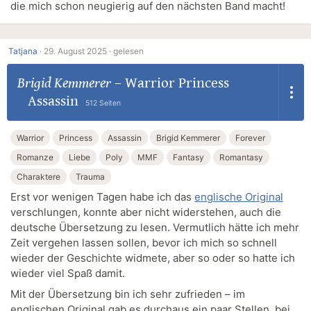
die mich schon neugierig auf den nächsten Band macht!
Tatjana
·
29. August 2025 ·
gelesen
Brigid Kemmerer
–
Warrior Princess
Assassin
512 Seiten
Warrior
Princess
Assassin
Brigid Kemmerer
Forever
Romanze
Liebe
Poly
MMF
Fantasy
Romantasy
Charaktere
Trauma
Erst vor wenigen Tagen habe ich das
englische Original
verschlungen, konnte aber nicht widerstehen, auch die
deutsche Übersetzung zu lesen. Vermutlich hätte ich mehr
Zeit vergehen lassen sollen, bevor ich mich so schnell
wieder der Geschichte widmete, aber so oder so hatte ich
wieder viel Spaß damit.
Mit der Übersetzung bin ich sehr zufrieden – im
englischen Original gab es durchaus ein paar Stellen, bei