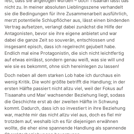
fest, dass sie angelogen wurden – doch Tisaanah lässt das
nicht zu. In meiner absoluten Lieblingsszene verhandelt
sie die Bedingungen für ihre Zusammenarbeit ausführlich,
merzt potentielle Schlupflöcher aus, lässt einen bindenden
Vertrag aufsetzen, verlangt dabei zunächst die Hilfe der
Antagonisten, bevor sie ihre eigene anbietet und war
dabei die ganze Zeit so souverän, entschlossen und
insgesamt episch, dass ich regelrecht gejubelt habe.
Endlich mal eine Protagonistin, die sich nicht leichtfertig
auf etwas einlässt, sondern genau weiß, was sie will und
wie sie es bekommt, ohne sich hereinlegen zu lassen!
Doch neben all dem starken Lob habe ich durchaus ein
wenig Kritik. Die wohl größte betrifft die Handlung; in der
ersten Hälfte passiert nicht allzu viel, weil der Fokus auf
Tisaanahs und Max‘ wachsender Beziehung liegt, sodass
die Geschichte erst ab der zweiten Hälfte in Schwung
kommt. Dadurch, dass ich so investiert in ihre Beziehung
war, machte mir das nicht
allzu
viel aus, doch es fiel mir
trotzdem auf, weshalb ich es für diejenigen erwähnen
wollte, die eher eine spannende Handlung als spannende