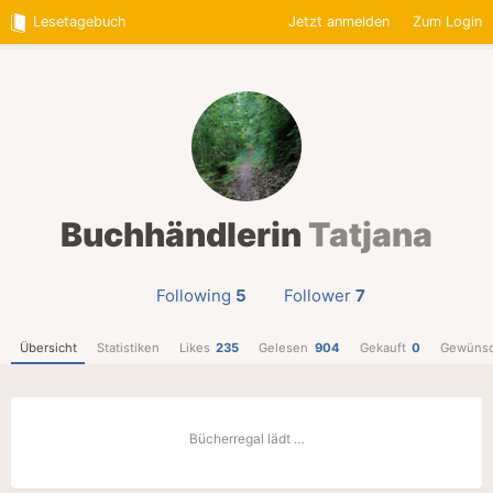
Lesetagebuch
Jetzt anmelden
Zum Login
Buchhändlerin
Tatjana
Following
5
Follower
7
Übersicht
Statistiken
Likes
235
Gelesen
904
Gekauft
0
Gewünsc
Bücherregal lädt …