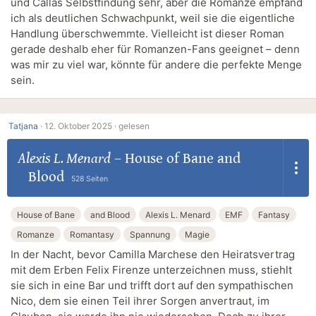
und Callas Selbstfindung sehr, aber die Romanze empfand
ich als deutlichen Schwachpunkt, weil sie die eigentliche
Handlung überschwemmte. Vielleicht ist dieser Roman
gerade deshalb eher für Romanzen-Fans geeignet – denn
was mir zu viel war, könnte für andere die perfekte Menge
sein.
Tatjana
·
12. Oktober 2025 ·
gelesen
Alexis L. Menard
–
House of Bane and
Blood
528 Seiten
House of Bane
and Blood
Alexis L. Menard
EMF
Fantasy
Romanze
Romantasy
Spannung
Magie
In der Nacht, bevor Camilla Marchese den Heiratsvertrag
mit dem Erben Felix Firenze unterzeichnen muss, stiehlt
sie sich in eine Bar und trifft dort auf den sympathischen
Nico, dem sie einen Teil ihrer Sorgen anvertraut, im