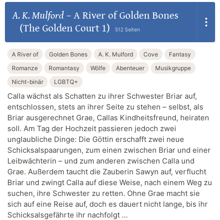
A. K. Mulford
–
A River of Golden Bones
(The Golden Court 1)
512 Seiten
A River of
Golden Bones
A. K. Mulford
Cove
Fantasy
Romanze
Romantasy
Wölfe
Abenteuer
Musikgruppe
Nicht-binär
LGBTQ+
Calla wächst als Schatten zu ihrer Schwester Briar auf,
entschlossen, stets an ihrer Seite zu stehen – selbst, als
Briar ausgerechnet Grae, Callas Kindheitsfreund, heiraten
soll. Am Tag der Hochzeit passieren jedoch zwei
unglaubliche Dinge: Die Göttin erschafft zwei neue
Schicksalspaarungen, zum einen zwischen Briar und einer
Leibwächterin – und zum anderen zwischen Calla und
Grae. Außerdem taucht die Zauberin Sawyn auf, verflucht
Briar und zwingt Calla auf diese Weise, nach einem Weg zu
suchen, ihre Schwester zu retten. Ohne Grae macht sie
sich auf eine Reise auf, doch es dauert nicht lange, bis ihr
Schicksalsgefährte ihr nachfolgt …