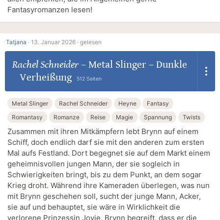
Fantasyromanzen lesen!
Tatjana
·
13. Januar 2026 ·
gelesen
Rachel Schneider
–
Metal Slinger – Dunkle
Verheißung
512 Seiten
Metal Slinger
Rachel Schneider
Heyne
Fantasy
Romantasy
Romanze
Reise
Magie
Spannung
Twists
Zusammen mit ihren Mitkämpfern lebt Brynn auf einem
Schiff, doch endlich darf sie mit den anderen zum ersten
Mal aufs Festland. Dort begegnet sie auf dem Markt einem
geheimnisvollen jungen Mann, der sie sogleich in
Schwierigkeiten bringt, bis zu dem Punkt, an dem sogar
Krieg droht. Während ihre Kameraden überlegen, was nun
mit Brynn geschehen soll, sucht der junge Mann, Acker,
sie auf und behauptet, sie wäre in Wirklichkeit die
verlorene Prinzessin Jovie. Brynn begreift, dass er die