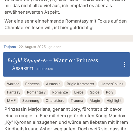
mir das nicht allzu viel aus, ich empfand es aber als
erwähnenswerten Aspekt.
Wer eine sehr einnehmende Romantasy mit Fokus auf den
Charakteren lesen will, ist hier goldrichtig!
Tatjana
·
22. August 2025 ·
gelesen
Brigid Kemmerer
–
Warrior Princess
Assassin
400 Seiten
Warrior
Princess
Assassin
Brigid Kemmerer
HarperCollins
Fantasy
Romantasy
Romanze
Liebe
Spice
Poly
MMF
Spannung
Charaktere
Trauma
Magie
Highlight
Prinzessin Marjoriana, genannt Jory, fürchtet sich davor,
eine arrangierte Ehe mit dem gefürchteten König Maddox
„Ky“ Kyronan einzugehen und würde am liebsten mit ihrem
Kindheitsfreund Asher weglaufen. Doch weiß sie, dass ihr