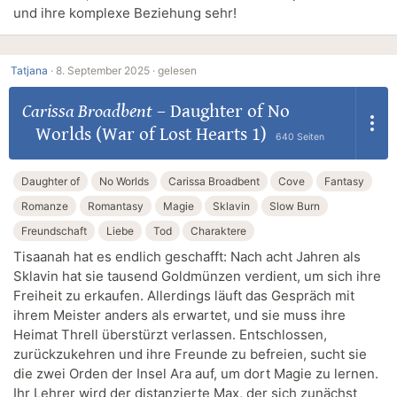
und ihre komplexe Beziehung sehr!
Tatjana
·
8. September 2025 ·
gelesen
Carissa Broadbent
–
Daughter of No
Worlds (War of Lost Hearts 1)
640 Seiten
Daughter of
No Worlds
Carissa Broadbent
Cove
Fantasy
Romanze
Romantasy
Magie
Sklavin
Slow Burn
Freundschaft
Liebe
Tod
Charaktere
Tisaanah hat es endlich geschafft: Nach acht Jahren als
Sklavin hat sie tausend Goldmünzen verdient, um sich ihre
Freiheit zu erkaufen. Allerdings läuft das Gespräch mit
ihrem Meister anders als erwartet, und sie muss ihre
Heimat Threll überstürzt verlassen. Entschlossen,
zurückzukehren und ihre Freunde zu befreien, sucht sie
die zwei Orden der Insel Ara auf, um dort Magie zu lernen.
Ihr Lehrer wird der distanzierte Max, der sich zunächst