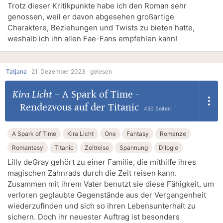
Trotz dieser Kritikpunkte habe ich den Roman sehr
genossen, weil er davon abgesehen großartige
Charaktere, Beziehungen und Twists zu bieten hatte,
weshalb ich ihn allen Fae-Fans empfehlen kann!
Tatjana
·
21. Dezember 2023 ·
gelesen
Kira Licht
–
A Spark of Time -
Rendezvous auf der Titanic
450 Seiten
A Spark of Time
Kira Licht
One
Fantasy
Romanze
Romantasy
Titanic
Zeitreise
Spannung
Dilogie
Lilly deGray gehört zu einer Familie, die mithilfe ihres
magischen Zahnrads durch die Zeit reisen kann.
Zusammen mit ihrem Vater benutzt sie diese Fähigkeit, um
verloren geglaubte Gegenstände aus der Vergangenheit
wiederzufinden und sich so ihren Lebensunterhalt zu
sichern. Doch ihr neuester Auftrag ist besonders