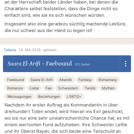
an der Herrschaft beider Länder haben, bei denen die
Charaktere selbst feststellen, dass die Dinge nicht so
einfach sind, wie sie es sich wünschen würden.
Insgesamt also eine geradezu süchtig machende Lektüre,
die nur schwer aus der Hand zu legen ist!
Tatjana
·
14. Mai 2025 ·
gelesen
Saara El-Arifi
–
Faebound
512 Seiten
Faebound
Saara El-Arifi
Atlantik
Fantasy
Romantasy
Romanze
Liebe
Fae
Schwestern
Twists
Mythen
Weissagungen
Beziehungen
LGBTQ+
Nachdem ihr erster Auftrag als Kommandantin in über
dreihundert Toten endet, wird Yeeran ins Exil geschickt,
wo sie nur eine sehr unwahrscheinliche Chance hat, es mit
einem wertvollen Fund aufzuheben. Ihre Schwester Lettle
und ihr Oberst Rayan, die sich beide eine Teilschuld an