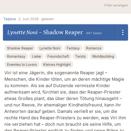
Filter anzeigen
Tatjana
·
2. Juni 2026 ·
gelesen
Lynette Noni
–
Shadow Reaper
497 Seiten
Shadow Reaper
Lynette Noni
Fantasy
Romanze
Romantasy
Liebe
Freundschaft
Twists
Worldbuilding
Enemies to Lovers
Kleines Highlight
Viri ist eine Jägerin, die sogenannte Reaper jagt –
Menschen, die Kinder töten, um an deren mächtige Magie
zu kommen. Als sie auf Dutzende vermisste Kinder
aufmerksam wird, fürchtet sie, dass der Reaper-Priester
etwas Großes plant, das über deren Tötung hinausgeht –
und nur Reeve, ihr ehemaliger Kindheitsfreund, kann ihr
Antworten darauf geben. Damals verließ er sie, um die
rechte Hand des Reaper-Priesters zu werden, was Viri ihm
nie verziehen hat – doch nun braucht sie seine Hilfe, um
den Reaper-Priester endlich zu finden und seine Pläne zu