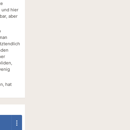
te
s und hier
bar, aber
o
 man
tztendlich
rnden
ner
liden,
wenig
n, hat