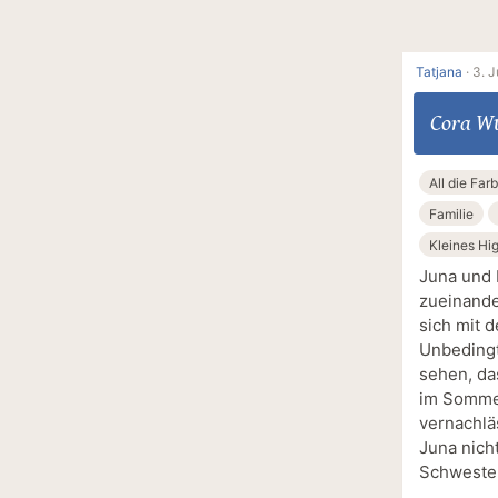
Tatjana
·
3. J
Cora W
All die Far
Familie
Kleines Hig
Juna und 
zueinande
sich mit 
Unbedingt 
sehen, da
im Sommer
vernachlä
Juna nich
Schwester