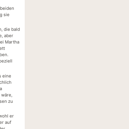
 beiden
g sie
n, die bald
e, aber
Bei Martha
ett
ben.
eziell
s eine
chlich
a
 wäre,
hsen zu
wohl er
er auf
der