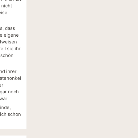
 nicht
eise
s, dass
ne eigene
htweisen
il sie ihr
 schön
nd ihrer
Patenonkel
er
ogar noch
war!
ände,
mich schon