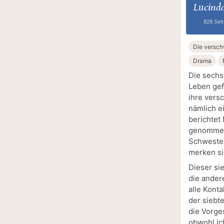
Lucinda
828 Sei
Die versc
Drama
Die sechs
Leben gef
ihre vers
nämlich e
berichtet 
genommen 
Schwester
merken si
Dieser si
die ander
alle Kont
der siebt
die Vorge
obwohl ic