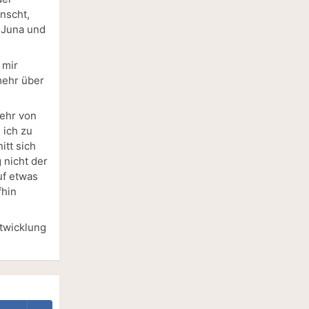
nscht,
 Juna und
 mir
mehr über
mehr von
 ich zu
itt sich
 nicht der
uf etwas
fhin
ntwicklung