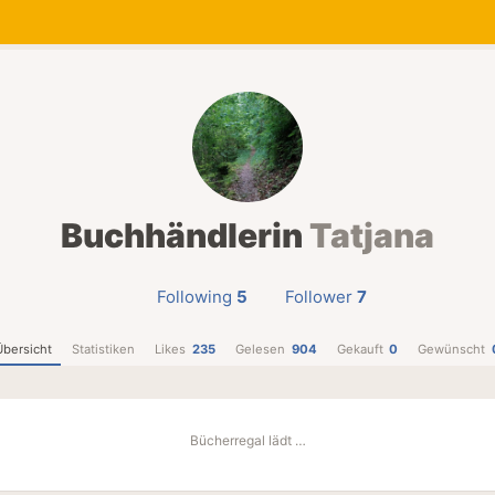
Buchhändlerin
Tatjana
Following
5
Follower
7
Übersicht
Statistiken
Likes
235
Gelesen
904
Gekauft
0
Gewünscht
Bücherregal lädt …