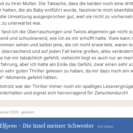
d zu ihrer Mutter. Die Tatsache, dass die beiden noch eine drit
 hatten, die als Baby entführt wurde, faszinierte mich ebenfall
r die Umsetzung ausgesprochen gut, weil sie nicht zu vorherseh
t zu unerwartet war.
s fand ich die Überraschungen und Twists allgemein gar nicht s
end und schockierend, wie ich es mir erhofft hatte. Viele kann
ommen sehen und selbst jene, die ich nicht erwartete, waren le
zu überraschend und auf jeden Fall keine großen, alles verände
s hat mir tatsächlich gefehlt; vielleicht liegt es auch nur an mei
Erfahrung, aber ich hatte am Ende das Gefühl, zwar einen sehr so
en sehr guten Thriller gelesen zu haben, da mir dazu noch ein 
!“-Momente gefehlt hätten.
totrotz war der Thriller immer noch ein spaßiges Lesevergnüge
unterhalten und eignet sich hervorragend für Zwischendurch!
anuar 2026 ·
gelesen
 Elfgren
–
Die Insel meiner Schwester
304 Seiten