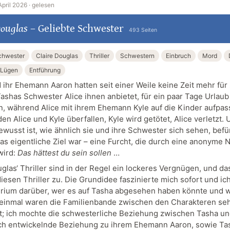
April 2026 ·
gelesen
Douglas
–
Geliebte Schwester
493 Seiten
chwester
Claire Douglas
Thriller
Schwestern
Einbruch
Mord
Lügen
Entführung
 ihr Ehemann Aaron hatten seit einer Weile keine Zeit mehr für 
shas Schwester Alice ihnen anbietet, für ein paar Tage Urlaub i
, während Alice mit ihrem Ehemann Kyle auf die Kinder aufpas
n Alice und Kyle überfallen, Kyle wird getötet, Alice verletzt.
ewusst ist, wie ähnlich sie und ihre Schwester sich sehen, befü
das eigentliche Ziel war – eine Furcht, die durch eine anonyme 
wird:
Das hättest du sein sollen
…
glas‘ Thriller sind in der Regel ein lockeres Vergnügen, und das 
diesen Thriller zu. Die Grundidee faszinierte mich sofort und i
rium darüber, wer es auf Tasha abgesehen haben könnte und 
einmal waren die Familienbande zwischen den Charakteren seh
; ich mochte die schwesterliche Beziehung zwischen Tasha und
ch entwickelnde Beziehung zu ihrem Ehemann Aaron, sowie Ta