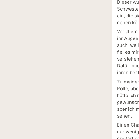
Dieser wu
Schwester
ein, die 
gehen kö
Vor allem 
ihr Augen
auch, wei
fiel es mi
verstehen
Dafür moc
ihren bes
Zu meiner
Rolle, ab
hätte ich
gewünscht
aber ich 
sehen.
Einen Cha
nur wenig 
großartig