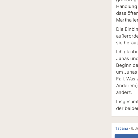
Handlung 
dass öfte
Martha ler
Die Einbin
außerorde
sie herau
Ich glaub
Junas und
Beginn de
um Junas 
Fall. Was 
Anderem),
ändert.
Insgesamt
der beide
Tatjana
·
6. J