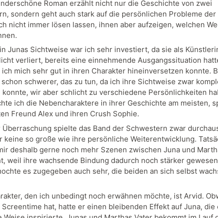
nderschöne Roman erzählt nicht nur die Geschichte von zwei
n, sondern geht auch stark auf die persönlichen Probleme der
sich nicht immer lösen lassen, ihnen aber aufzeigen, welchen We
nnen.
in Junas Sichtweise war ich sehr investiert, da sie als Künstleri
licht verliert, bereits eine einnehmende Ausgangssituation hatt
l ich mich sehr gut in ihren Charakter hineinversetzen konnte. 
r schon schwerer, das zu tun, da ich ihre Sichtweise zwar kompl
 konnte, wir aber schlicht zu verschiedene Persönlichkeiten ha
hte ich die Nebencharaktere in ihrer Geschichte am meisten, sp
ten Freund Alex und ihren Crush Sophie.
 Überraschung spielte das Band der Schwestern zwar durchau
er keine so große wie ihre persönliche Weiterentwicklung. Tatsä
 mir deshalb gerne noch mehr Szenen zwischen Juna und Marth
, weil ihre wachsende Bindung dadurch noch stärker gewesen
mochte es zugegeben auch sehr, die beiden an sich selbst wac
rakter, den ich unbedingt noch erwähnen möchte, ist Arvid. Ob
Screentime hat, hatte er einen bleibenden Effekt auf Juna, die 
e Weise inspirierte. Junas und Marthas Vater bekommt im Lauf 