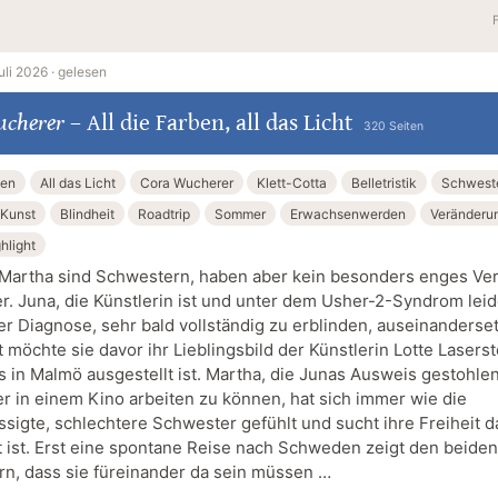
uli 2026 ·
gelesen
ucherer
–
All die Farben, all das Licht
320 Seiten
ben
All das Licht
Cora Wucherer
Klett-Cotta
Belletristik
Schwest
Kunst
Blindheit
Roadtrip
Sommer
Erwachsenwerden
Veränderu
hlight
Martha sind Schwestern, haben aber kein besonders enges Ver
r. Juna, die Künstlerin ist und unter dem Usher-2-Syndrom lei
der Diagnose, sehr bald vollständig zu erblinden, auseinanderse
möchte sie davor ihr Lieblingsbild der Künstlerin Lotte Laserst
s in Malmö ausgestellt ist. Martha, die Junas Ausweis gestohle
 in einem Kino arbeiten zu können, hat sich immer wie die
ssigte, schlechtere Schwester gefühlt und sucht ihre Freiheit d
t ist. Erst eine spontane Reise nach Schweden zeigt den beiden
n, dass sie füreinander da sein müssen …