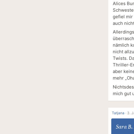
Alices Bun
Schwester
gefiel mi
auch nich
Allerding
überrasch
nämlich k
nicht all
Twists. Da
Thriller-
aber kein
mehr „Oha
Nichtsdes
mich gut 
Tatjana
·
3. J
Sara B.