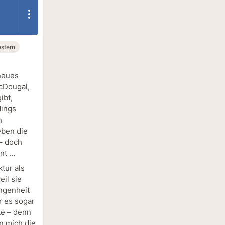
stern
neues
cDougal,
ibt,
dings
h
eben die
– doch
nt …
tur als
il sie
angenheit
r es sogar
te – denn
n mich die