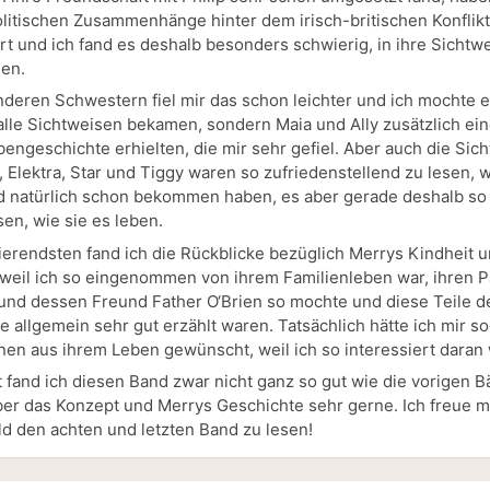
litischen Zusammenhänge hinter dem irisch-britischen Konflikt
ert und ich fand es deshalb besonders schwierig, in ihre Sichtw
den.
nderen Schwestern fiel mir das schon leichter und ich mochte e
 alle Sichtweisen bekamen, sondern Maia und Ally zusätzlich ei
bengeschichte erhielten, die mir sehr gefiel. Aber auch die Sic
Elektra, Star und Tiggy waren so zufriedenstellend zu lesen, we
 natürlich schon bekommen haben, es aber gerade deshalb so
sen, wie sie es leben.
ierendsten fand ich die Rückblicke bezüglich Merrys Kindheit u
 weil ich so eingenommen von ihrem Familienleben war, ihren 
nd dessen Freund Father O‘Brien so mochte und diese Teile d
e allgemein sehr gut erzählt waren. Tatsächlich hätte ich mir s
en aus ihrem Leben gewünscht, weil ich so interessiert daran 
 fand ich diesen Band zwar nicht ganz so gut wie die vorigen B
er das Konzept und Merrys Geschichte sehr gerne. Ich freue 
ald den achten und letzten Band zu lesen!