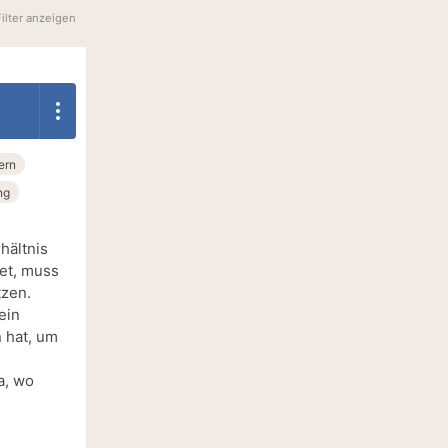
Filter anzeigen
ern
ng
hältnis
det, muss
tzen.
ein
n hat, um
a, wo