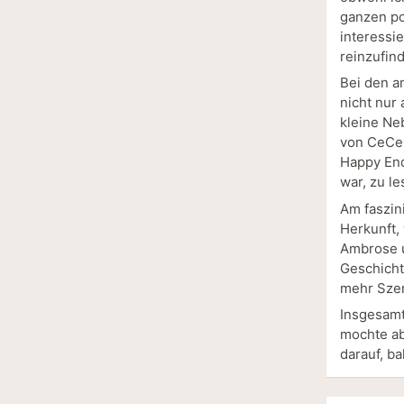
ganzen po
interessi
reinzufin
Bei den a
nicht nur
kleine Ne
von CeCe, 
Happy End
war, zu le
Am faszin
Herkunft,
Ambrose u
Geschicht
mehr Szen
Insgesamt
mochte ab
darauf, b