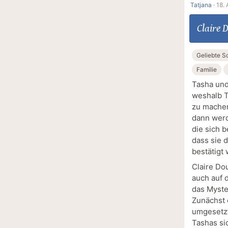
Tatjana
·
18. 
Claire 
Geliebte S
Familie
Tasha und
weshalb Ta
zu machen
dann werde
die sich b
dass sie 
bestätigt 
Claire Dou
auch auf 
das Myste
Zunächst 
umgesetzt
Tashas si