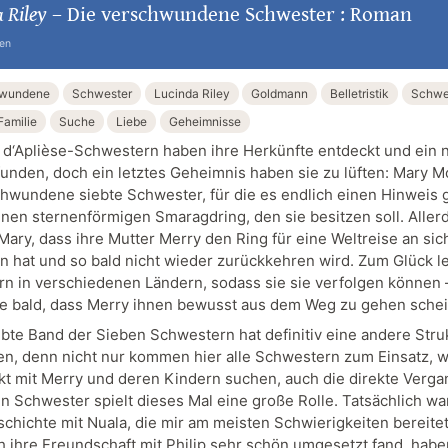
 Riley
–
Die verschwundene Schwester : Roman
ten
hwundene
Schwester
Lucinda Riley
Goldmann
Belletristik
Schwe
Familie
Suche
Liebe
Geheimnisse
 d‘Aplièse-Schwestern haben ihre Herkünfte entdeckt und ein 
unden, doch ein letztes Geheimnis haben sie zu lüften: Mary M
chwundene siebte Schwester, für die es endlich einen Hinweis g
inen sternenförmigen Smaragdring, den sie besitzen soll. Aller
Mary, dass ihre Mutter Merry den Ring für eine Weltreise an sic
hat und so bald nicht wieder zurückkehren wird. Zum Glück l
n in verschiedenen Ländern, sodass sie sie verfolgen können 
e bald, dass Merry ihnen bewusst aus dem Weg zu gehen schei
ebte Band der Sieben Schwestern hat definitiv eine andere Struk
en, denn nicht nur kommen hier alle Schwestern zum Einsatz, we
akt mit Merry und deren Kindern suchen, auch die direkte Verg
en Schwester spielt dieses Mal eine große Rolle. Tatsächlich wa
schichte mit Nuala, die mir am meisten Schwierigkeiten bereite
h ihre Freundschaft mit Philip sehr schön umgesetzt fand, habe