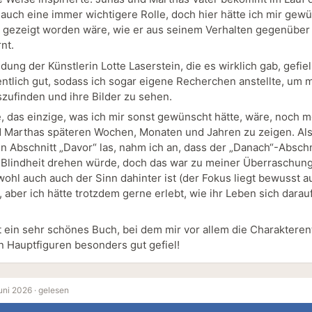
auch eine immer wichtigere Rolle, doch hier hätte ich mir gewü
r gezeigt worden wäre, wie er aus seinem Verhalten gegenüber
nt.
dung der Künstlerin Lotte Laserstein, die es wirklich gab, gefiel
ntlich gut, sodass ich sogar eigene Recherchen anstellte, um 
szufinden und ihre Bilder zu sehen.
e, das einzige, was ich mir sonst gewünscht hätte, wäre, noch 
 Marthas späteren Wochen, Monaten und Jahren zu zeigen. Als
n Abschnitt „Davor“ las, nahm ich an, dass der „Danach“-Abschn
Blindheit drehen würde, doch das war zu meiner Überraschung
wohl auch auch der Sinn dahinter ist (der Fokus liegt bewusst a
 aber ich hätte trotzdem gerne erlebt, wie ihr Leben sich darau
 ein sehr schönes Buch, bei dem mir vor allem die Charaktere
n Hauptfiguren besonders gut gefiel!
uni 2026 ·
gelesen