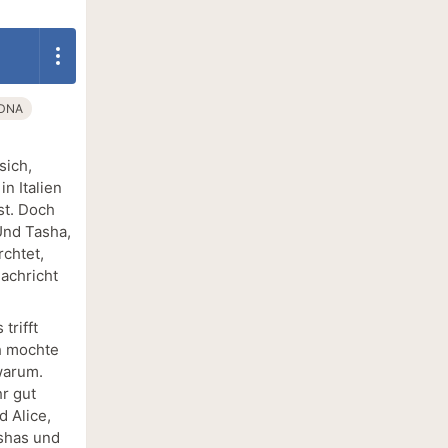
DNA
sich,
n Italien
st. Doch
 Und Tasha,
rchtet,
Nachricht
trifft
ch mochte
warum.
r gut
 Alice,
shas und