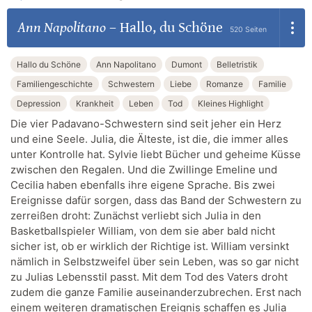
Ann Napolitano
–
Hallo, du Schöne
520 Seiten
Hallo du Schöne
Ann Napolitano
Dumont
Belletristik
Familiengeschichte
Schwestern
Liebe
Romanze
Familie
Depression
Krankheit
Leben
Tod
Kleines Highlight
Die vier Padavano-Schwestern sind seit jeher ein Herz
und eine Seele. Julia, die Älteste, ist die, die immer alles
unter Kontrolle hat. Sylvie liebt Bücher und geheime Küsse
zwischen den Regalen. Und die Zwillinge Emeline und
Cecilia haben ebenfalls ihre eigene Sprache. Bis zwei
Ereignisse dafür sorgen, dass das Band der Schwestern zu
zerreißen droht: Zunächst verliebt sich Julia in den
Basketballspieler William, von dem sie aber bald nicht
sicher ist, ob er wirklich der Richtige ist. William versinkt
nämlich in Selbstzweifel über sein Leben, was so gar nicht
zu Julias Lebensstil passt. Mit dem Tod des Vaters droht
zudem die ganze Familie auseinanderzubrechen. Erst nach
einem weiteren dramatischen Ereignis schaffen es Julia