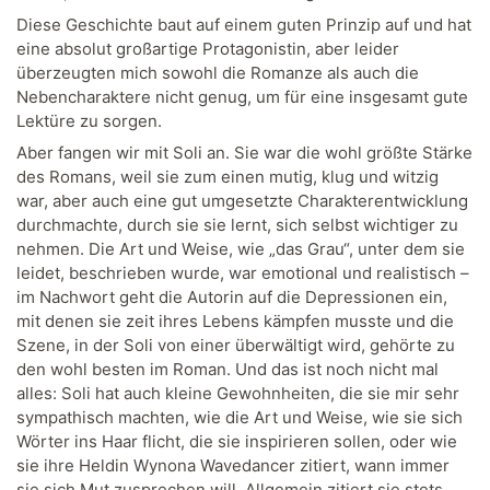
Diese Geschichte baut auf einem guten Prinzip auf und hat
eine absolut großartige Protagonistin, aber leider
überzeugten mich sowohl die Romanze als auch die
Nebencharaktere nicht genug, um für eine insgesamt gute
Lektüre zu sorgen.
Aber fangen wir mit Soli an. Sie war die wohl größte Stärke
des Romans, weil sie zum einen mutig, klug und witzig
war, aber auch eine gut umgesetzte Charakterentwicklung
durchmachte, durch sie sie lernt, sich selbst wichtiger zu
nehmen. Die Art und Weise, wie „das Grau“, unter dem sie
leidet, beschrieben wurde, war emotional und realistisch –
im Nachwort geht die Autorin auf die Depressionen ein,
mit denen sie zeit ihres Lebens kämpfen musste und die
Szene, in der Soli von einer überwältigt wird, gehörte zu
den wohl besten im Roman. Und das ist noch nicht mal
alles: Soli hat auch kleine Gewohnheiten, die sie mir sehr
sympathisch machten, wie die Art und Weise, wie sie sich
Wörter ins Haar flicht, die sie inspirieren sollen, oder wie
sie ihre Heldin Wynona Wavedancer zitiert, wann immer
sie sich Mut zusprechen will. Allgemein zitiert sie stets,