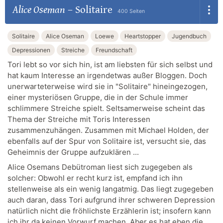
Alice Oseman
–
Solitaire
400 Seiten
Solitaire
Alice Oseman
Loewe
Heartstopper
Jugendbuch
Depressionen
Streiche
Freundschaft
Tori lebt so vor sich hin, ist am liebsten für sich selbst und
hat kaum Interesse an irgendetwas außer Bloggen. Doch
unerwarteterweise wird sie in "Solitaire" hineingezogen,
einer mysteriösen Gruppe, die in der Schule immer
schlimmere Streiche spielt. Seltsamerweise scheint das
Thema der Streiche mit Toris Interessen
zusammenzuhängen. Zusammen mit Michael Holden, der
ebenfalls auf der Spur von Solitaire ist, versucht sie, das
Geheimnis der Gruppe aufzuklären ...
Alice Osemans Debütroman liest sich zugegeben als
solcher: Obwohl er recht kurz ist, empfand ich ihn
stellenweise als ein wenig langatmig. Das liegt zugegeben
auch daran, dass Tori aufgrund ihrer schweren Depression
natürlich nicht die fröhlichste Erzählerin ist; insofern kann
ich ihr da keinen Vorwurf machen. Aber es hat eben die