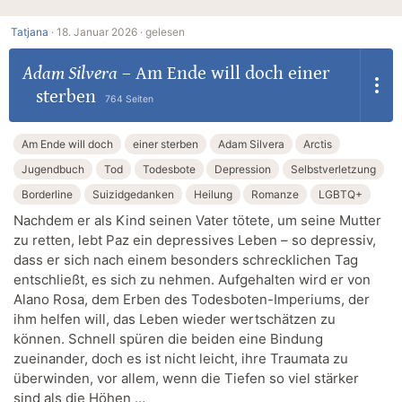
Tatjana
·
18. Januar 2026 ·
gelesen
Adam Silvera
–
Am Ende will doch einer
sterben
764 Seiten
Am Ende will doch
einer sterben
Adam Silvera
Arctis
Jugendbuch
Tod
Todesbote
Depression
Selbstverletzung
Borderline
Suizidgedanken
Heilung
Romanze
LGBTQ+
Nachdem er als Kind seinen Vater tötete, um seine Mutter
zu retten, lebt Paz ein depressives Leben – so depressiv,
dass er sich nach einem besonders schrecklichen Tag
entschließt, es sich zu nehmen. Aufgehalten wird er von
Alano Rosa, dem Erben des Todesboten-Imperiums, der
ihm helfen will, das Leben wieder wertschätzen zu
können. Schnell spüren die beiden eine Bindung
zueinander, doch es ist nicht leicht, ihre Traumata zu
überwinden, vor allem, wenn die Tiefen so viel stärker
sind als die Höhen …