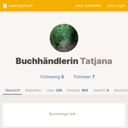
Lesetagebuch
Jetzt anmelden
Zum Login
Buchhändlerin
Tatjana
Following
5
Follower
7
Übersicht
Statistiken
Likes
235
Gelesen
905
Gekauft
0
Gewünsc
Bücherregal lädt …