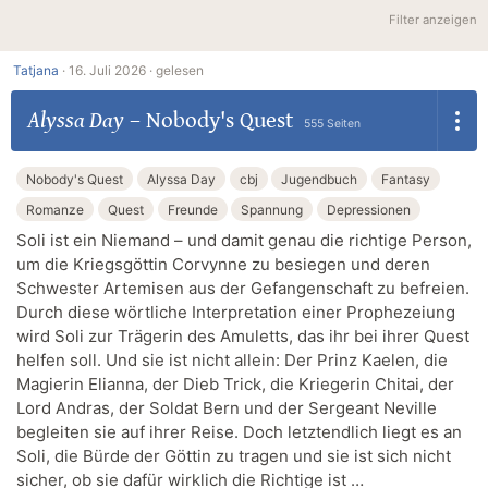
Filter anzeigen
Tatjana
·
16. Juli 2026 ·
gelesen
Alyssa Day
–
Nobody's Quest
555 Seiten
Nobody's Quest
Alyssa Day
cbj
Jugendbuch
Fantasy
Romanze
Quest
Freunde
Spannung
Depressionen
Soli ist ein Niemand – und damit genau die richtige Person,
um die Kriegsgöttin Corvynne zu besiegen und deren
Schwester Artemisen aus der Gefangenschaft zu befreien.
Durch diese wörtliche Interpretation einer Prophezeiung
wird Soli zur Trägerin des Amuletts, das ihr bei ihrer Quest
helfen soll. Und sie ist nicht allein: Der Prinz Kaelen, die
Magierin Elianna, der Dieb Trick, die Kriegerin Chitai, der
Lord Andras, der Soldat Bern und der Sergeant Neville
begleiten sie auf ihrer Reise. Doch letztendlich liegt es an
Soli, die Bürde der Göttin zu tragen und sie ist sich nicht
sicher, ob sie dafür wirklich die Richtige ist …