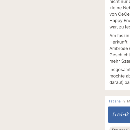
nicht nur
kleine Ne
von CeCe, 
Happy End
war, zu le
Am faszin
Herkunft,
Ambrose u
Geschicht
mehr Szen
Insgesamt
mochte ab
darauf, b
Tatjana
·
9. M
Fredri
Freunde fü