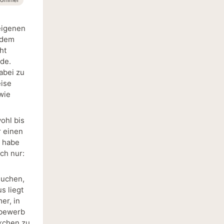
eigenen
 dem
ht
lde.
abei zu
eise
wie
ohl bis
r einen
h habe
ch nur:
suchen,
s liegt
er, in
tbewerb
ckchen zu