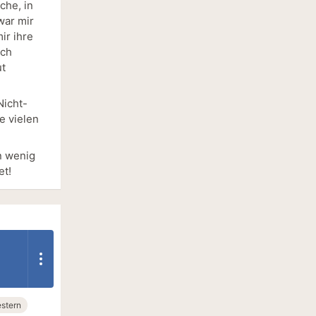
che, in
war mir
ir ihre
ich
ut
Nicht-
e vielen
n wenig
et!
stern