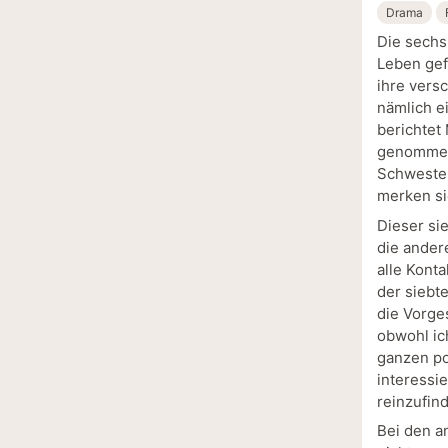
Drama
Die sechs
Leben gef
ihre vers
nämlich e
berichtet 
genommen 
Schwester
merken si
Dieser si
die ander
alle Kont
der siebt
die Vorge
obwohl ic
ganzen po
interessi
reinzufin
Bei den a