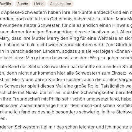
Familie
Suche
Liebe
Geheimnisse
 d‘Aplièse-Schwestern haben ihre Herkünfte entdeckt und ein 
unden, doch ein letztes Geheimnis haben sie zu lüften: Mary M
chwundene siebte Schwester, für die es endlich einen Hinweis g
inen sternenförmigen Smaragdring, den sie besitzen soll. Aller
Mary, dass ihre Mutter Merry den Ring für eine Weltreise an sic
hat und so bald nicht wieder zurückkehren wird. Zum Glück l
n in verschiedenen Ländern, sodass sie sie verfolgen können 
e bald, dass Merry ihnen bewusst aus dem Weg zu gehen schei
ebte Band der Sieben Schwestern hat definitiv eine andere Struk
en, denn nicht nur kommen hier alle Schwestern zum Einsatz, we
akt mit Merry und deren Kindern suchen, auch die direkte Verg
en Schwester spielt dieses Mal eine große Rolle. Tatsächlich wa
schichte mit Nuala, die mir am meisten Schwierigkeiten bereite
h ihre Freundschaft mit Philip sehr schön umgesetzt fand, habe
litischen Zusammenhänge hinter dem irisch-britischen Konflikt
ert und ich fand es deshalb besonders schwierig, in ihre Sichtw
den.
nderen Schwestern fiel mir das schon leichter und ich mochte e