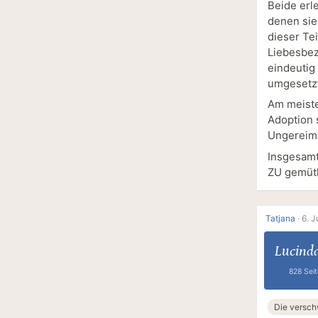
Beide erl
denen sie 
dieser Tei
Liebesbez
eindeutig
umgesetz
Am meiste
Adoption s
Ungereimt
Insgesamt
ZU gemütl
Tatjana
·
6. J
Lucinda
828 Sei
Die versc