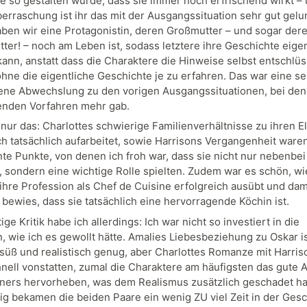
e so gestalten würde, dass sie immer noch erfrischend wirkt –
erraschung ist ihr das mit der Ausgangssituation sehr gut gelu
aben wir eine Protagonistin, deren Großmutter – und sogar der
ter! – noch am Leben ist, sodass letztere ihre Geschichte eig
kann, anstatt dass die Charaktere die Hinweise selbst entschlü
hne die eigentliche Geschichte je zu erfahren. Das war eine se
ne Abwechslung zu den vorigen Ausgangssituationen, bei den
enden Vorfahren mehr gab.
nur das: Charlottes schwierige Familienverhältnisse zu ihren El
ch tatsächlich aufarbeitet, sowie Harrisons Vergangenheit ware
nte Punkte, von denen ich froh war, dass sie nicht nur nebenbei
 sondern eine wichtige Rolle spielten. Zudem war es schön, wi
 ihre Profession als Chef de Cuisine erfolgreich ausübt und dam
bewies, dass sie tatsächlich eine hervorragende Köchin ist.
ige Kritik habe ich allerdings: Ich war nicht so investiert in die
 wie ich es gewollt hätte. Amalies Liebesbeziehung zu Oskar i
süß und realistisch genug, aber Charlottes Romanze mit Harris
hnell vonstatten, zumal die Charaktere am häufigsten das gute
tners hervorheben, was dem Realismus zusätzlich geschadet ha
tig bekamen die beiden Paare ein wenig ZU viel Zeit in der Gesc