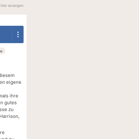
Filter anzeigen
be
 diesem
ren eigene
mals ihre
in gutes
isse zu
Harrison,
äre