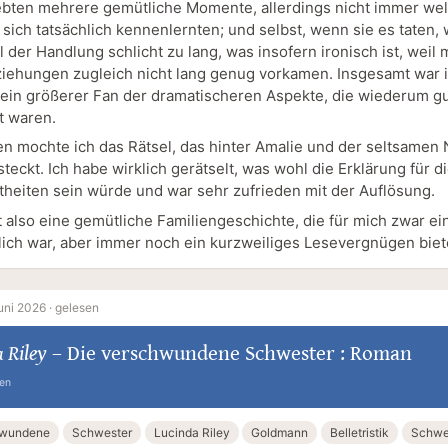
ebten mehrere gemütliche Momente, allerdings nicht immer wel
sich tatsächlich kennenlernten; und selbst, wenn sie es taten, 
l der Handlung schlicht zu lang, was insofern ironisch ist, weil m
iehungen zugleich nicht lang genug vorkamen. Insgesamt war 
 ein größerer Fan der dramatischeren Aspekte, die wiederum g
t waren.
n mochte ich das Rätsel, das hinter Amalie und der seltsamen 
teckt. Ich habe wirklich gerätselt, was wohl die Erklärung für di
heiten sein würde und war sehr zufrieden mit der Auflösung.
 also eine gemütliche Familiengeschichte, die für mich zwar ei
ich war, aber immer noch ein kurzweiliges Lesevergnügen biet
uni 2026 ·
gelesen
 Riley
–
Die verschwundene Schwester : Roman
ten
hwundene
Schwester
Lucinda Riley
Goldmann
Belletristik
Schwe