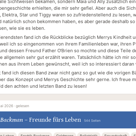
 alle Sichtweisen bekamen, sondern Maia und Ally zusätzlich ei
bengeschichte erhielten, die mir sehr gefiel. Aber auch die Sic
Elektra, Star und Tiggy waren so zufriedenstellend zu lesen, we
 natürlich schon bekommen haben, es aber gerade deshalb so
sen, wie sie es leben.
ierendsten fand ich die Rückblicke bezüglich Merrys Kindheit u
 weil ich so eingenommen von ihrem Familienleben war, ihren 
nd dessen Freund Father O‘Brien so mochte und diese Teile d
e allgemein sehr gut erzählt waren. Tatsächlich hätte ich mir s
en aus ihrem Leben gewünscht, weil ich so interessiert daran 
 fand ich diesen Band zwar nicht ganz so gut wie die vorigen B
er das Konzept und Merrys Geschichte sehr gerne. Ich freue 
ald den achten und letzten Band zu lesen!
ai 2026 ·
gelesen
k Backman
–
Freunde fürs Leben
544 Seiten
rs Leben
Fredrik Backman
Goldmann
Belletristik
Freundschaft
S