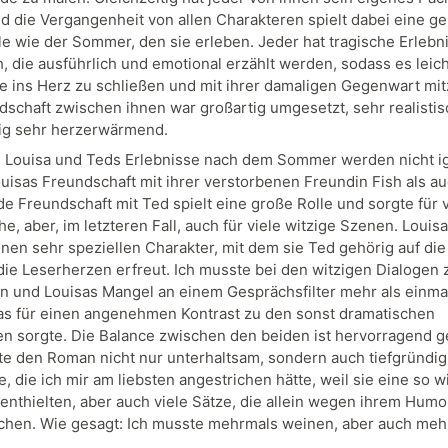
nd die Vergangenheit von allen Charakteren spielt dabei eine g
le wie der Sommer, den sie erleben. Jeder hat tragische Erlebn
h, die ausführlich und emotional erzählt werden, sodass es leicht
e ins Herz zu schließen und mit ihrer damaligen Gegenwart mit
dschaft zwischen ihnen war großartig umgesetzt, sehr realisti
tig sehr herzerwärmend.
 Louisa und Teds Erlebnisse nach dem Sommer werden nicht ig
uisas Freundschaft mit ihrer verstorbenen Freundin Fish als au
e Freundschaft mit Ted spielt eine große Rolle und sorgte für v
e, aber, im letzteren Fall, auch für viele witzige Szenen. Louisa
inen sehr speziellen Charakter, mit dem sie Ted gehörig auf di
die Leserherzen erfreut. Ich musste bei den witzigen Dialogen
n und Louisas Mangel an einem Gesprächsfilter mehr als einma
as für einen angenehmen Kontrast zu den sonst dramatischen
en sorgte. Die Balance zwischen den beiden ist hervorragend 
e den Roman nicht nur unterhaltsam, sondern auch tiefgründig
e, die ich mir am liebsten angestrichen hätte, weil sie eine so w
enthielten, aber auch viele Sätze, die allein wegen ihrem Humor
chen. Wie gesagt: Ich musste mehrmals weinen, aber auch meh