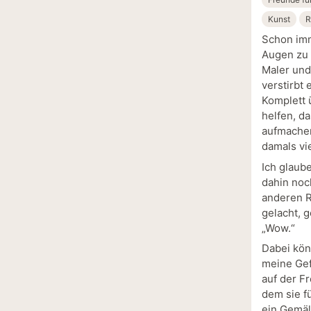
Kunst
R
Schon imm
Augen zu 
Maler und
verstirbt
Komplett ü
helfen, d
aufmachen
damals vi
Ich glaub
dahin noc
anderen R
gelacht, 
„Wow.“
Dabei kön
meine Gef
auf der F
dem sie f
ein Gemäl