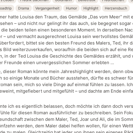
oadtrip
Drama
Vergangenheit
Humor
Highlight
Herzensbuch
er hatte Louisa den Traum, das Gemälde „Das vom Meer“ mit 
sehen – und nicht nur gelingt ihr das auch, sie begegnet sogar
 die beiden teilen einen besonderen Moment. In derselben Nac
 er – und vermacht ausgerechnet Louisa sein wertvollstes Gemä
berfordert, bittet sie den besten Freund des Malers, Ted, ihr d
as Bild weiterzuverkaufen, woraufhin die beiden sich auf eine R
, in der Ted Louisa die Geschichte des Gemäldes erzählt, und 
er Freunde einen unvergesslichen Sommer erlebten …
e, dieser Roman könnte mein Jahreshighlight werden, denn obw
h so einige Monate und Bücher ausstehen, dürfte es schwer fü
oman sein, mich so viele Dinge auf einmal fühlen zu lassen. Ic
geweint, mitgefiebert und mitgefühlt – und dachte am Ende einfa
nte ich es eigentlich belassen, doch möchte ich dann doch ver
ühle für diesen Roman ausführlicher zu beschreiben. Sein Foku
reundschaft zwischen dem Maler, Ted, Joar und Ali, die im Somm
ünfzehn werden, dem Maler dabei helfen wollen, für einen Wet
de zu malen. Gleichzeitig hat jeder von ihnen sein eigenes Pä