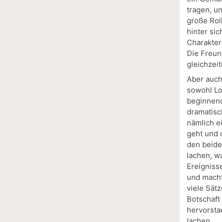
tragen, u
große Rol
hinter sic
Charakter
Die Freun
gleichzei
Aber auch
sowohl Lo
beginnend
dramatisch
nämlich e
geht und 
den beide
lachen, w
Ereigniss
und macht
viele Sätz
Botschaft 
hervorsta
lachen.