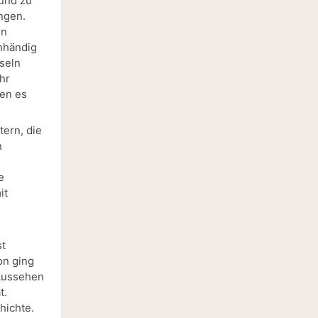
 und zu
ngen.
en
enhändig
sseln
hr
en es
tern, die
n
e
it
st
on ging
 Aussehen
t.
hichte.