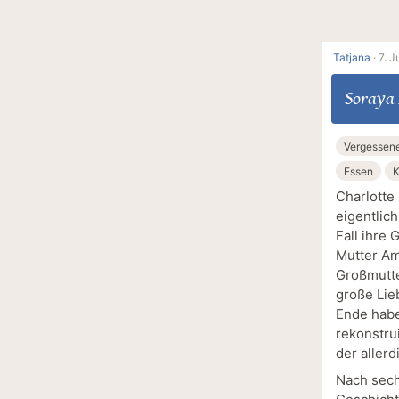
Tatjana
·
7. J
Soraya
Vergessene
Essen
K
Charlotte 
eigentlic
Fall ihre 
Mutter Am
Großmutte
große Lie
Ende habe
rekonstrui
der aller
Nach sech