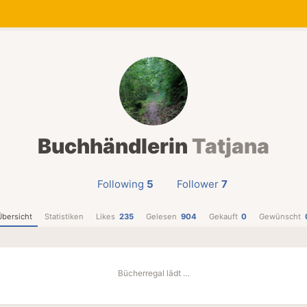
Buchhändlerin
Tatjana
Following
5
Follower
7
Übersicht
Statistiken
Likes
235
Gelesen
904
Gekauft
0
Gewünscht
Bücherregal lädt …