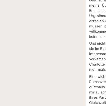
Geschicht
meiner Üb
Endlich h
Urgroßmut
erzählen 
müssen, o
willkomme
keine leb
Und nicht 
sie im Bu
interessa
vorkamen,
Charlotte
mehrmals 
Eine wicht
Romanzen,
durchaus 
mir zu sc
ihres Par
Gleichzei