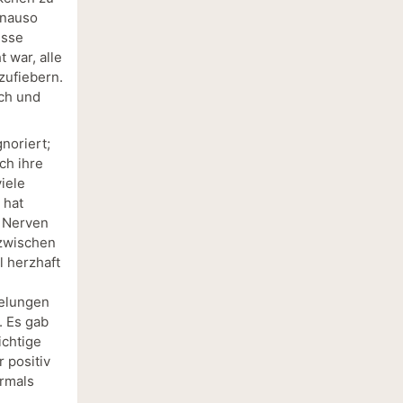
enauso
isse
 war, alle
zufiebern.
sch und
noriert;
ch ihre
iele
 hat
e Nerven
 zwischen
l herzhaft
gelungen
. Es gab
ichtige
 positiv
rmals