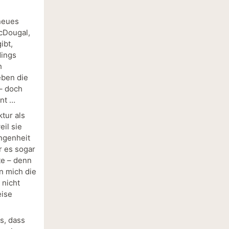
neues
cDougal,
ibt,
dings
h
eben die
– doch
nt …
tur als
il sie
angenheit
r es sogar
te – denn
n mich die
 nicht
eise
s, dass