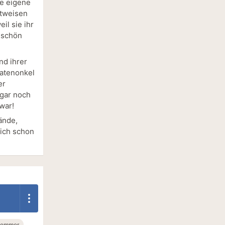
ne eigene
htweisen
il sie ihr
 schön
nd ihrer
Patenonkel
er
ogar noch
war!
ände,
mich schon
ommer