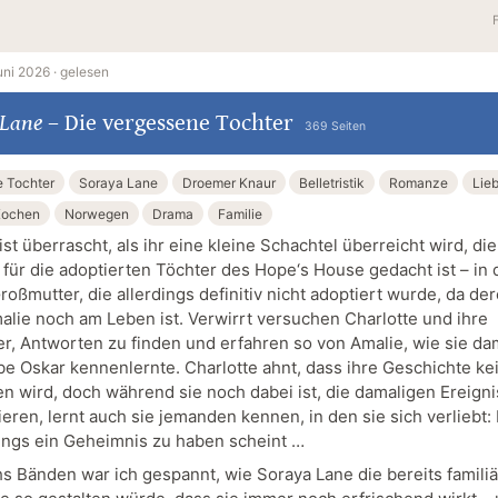
uni 2026 ·
gelesen
 Lane
–
Die vergessene Tochter
369 Seiten
 Tochter
Soraya Lane
Droemer Knaur
Belletristik
Romanze
Lie
ochen
Norwegen
Drama
Familie
ist überrascht, als ihr eine kleine Schachtel überreicht wird, die
h für die adoptierten Töchter des Hope‘s House gedacht ist – in
Großmutter, die allerdings definitiv nicht adoptiert wurde, da de
alie noch am Leben ist. Verwirrt versuchen Charlotte und ihre
r, Antworten zu finden und erfahren so von Amalie, wie sie da
be Oskar kennenlernte. Charlotte ahnt, dass ihre Geschichte ke
n wird, doch während sie noch dabei ist, die damaligen Ereign
eren, lernt auch sie jemanden kennen, in den sie sich verliebt: 
dings ein Geheimnis zu haben scheint …
s Bänden war ich gespannt, wie Soraya Lane die bereits famili