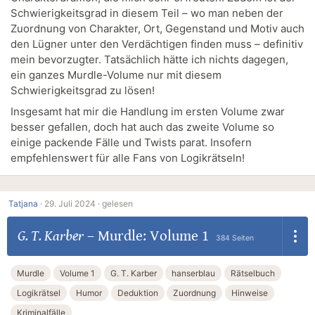
Schwierigkeitsgrad in diesem Teil – wo man neben der
Zuordnung von Charakter, Ort, Gegenstand und Motiv auch
den Lügner unter den Verdächtigen finden muss – definitiv
mein bevorzugter. Tatsächlich hätte ich nichts dagegen,
ein ganzes Murdle-Volume nur mit diesem
Schwierigkeitsgrad zu lösen!
Insgesamt hat mir die Handlung im ersten Volume zwar
besser gefallen, doch hat auch das zweite Volume so
einige packende Fälle und Twists parat. Insofern
empfehlenswert für alle Fans von Logikrätseln!
Tatjana
·
29. Juli 2024 ·
gelesen
G. T. Karber
–
Murdle: Volume 1
384 Seiten
Murdle
Volume 1
G. T. Karber
hanserblau
Rätselbuch
Logikrätsel
Humor
Deduktion
Zuordnung
Hinweise
Kriminalfälle