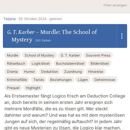
Filter anzeigen
Tatjana
·
29. Oktober 2024 ·
gelesen
G. T. Karber
–
Murdle: The School of
Mystery
240 Seiten
Murdle
School of Mystery
G. T. Karber
Souvenir Press
Rätselbuch
Logikrätsel
Buchstabenrätsel
Bilderrätsel
Drama
Humor
Deduktion
Zuordnung
Hinweise
Kriminalfälle
Twists
Beziehungen
Lügen
Geheimnisse
Prequel
Highlight
Als Erstsemester fängt Logico frisch am Deduction College
an, doch bereits in seinem ersten Jahr ereignen sich
mehrere Mordfälle, die es zu lösen gilt. Wer steckt
dahinter und warum? Und was hat es mit dem mysteriösen
Jungen auf sich, der regelmäßig auftaucht? In jedem Jahr
gibt es neue Mysterien zu lösen, die Logico klar machen,