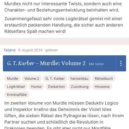
Murdles nicht nur interessante Twists, sondern auch eine
Charakter- und Beziehungsentwicklung beinhalten wird.
Zusammengefasst sehr coole Logikrätsel gemixt mit einer
erstaunlich packenden Handlung, die sicher auch anderen
Rätselfans Spaß machen wird!
Tatjana
·
9. August 2024 ·
gelesen
G. T. Karber
–
Murdle: Volume 2
384 Seiten
Murdle
Volume 2
G. T. Karber
hanserblau
Rätselbuch
Logikrätsel
Humor
Deduktion
Zuordnung
Hinweise
Kriminalfälle
Im zweiten Volume von Murdle müssen Deduktiv Logico
und Inspektor Irratino das Geheimnis der Violet Isles
lüften, die sieben Rätsel des Pythagoras lösen, nach ihrem
Partner suchen und schließlich die Revolution in
Drakonien beenden. Es gibt aber nicht nur Mordfälle