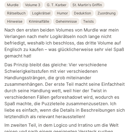
Murdle
Volume 3
G. T. Karber
St. Martin's Griffin
Rätselbuch
Logikrätsel
Humor
Deduktion
Zuordnung
Hinweise
Kriminalfälle
Geheimnisse
Twists
Nach den ersten beiden Volumes von Murdle war mein
Verlangen nach mehr Logikrätseln noch lange nicht
befriedigt, weshalb ich beschloss, das dritte Volume auf
Englisch zu kaufen – was glücklicherweise sehr viel Spaß
gemacht hat!
Das Prinzip bleibt das gleiche: Vier verschiedene
Schwierigkeitsstufen mit vier verschiedenen
Handlungssträngen, die grob miteinander
zusammenhängen. Der erste Teil macht seine Einfachheit
durch seine Handlung wett, weil hier der Twist in
verschiedenen Fällen geforeshadowt wird, wodurch es
Spaß machte, die Puzzleteile zusammenzusetzen. Ich
liebe es einfach, wenn die Details in Beschreibungen sich
letztendlich als relevant herausstellen!
Im zweiten Teil, in dem Logico und Irratino um die Welt
reisen und nach einem geeigneten Versteck suchen,