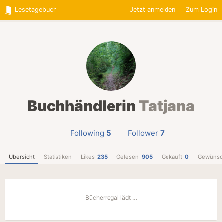
Lesetagebuch
Jetzt anmelden
Zum Login
Buchhändlerin
Tatjana
Following
5
Follower
7
Übersicht
Statistiken
Likes
235
Gelesen
905
Gekauft
0
Gewünsc
Bücherregal lädt …