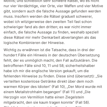
Motivs; und schließlich sehr schwere Rätsel, wo es nicht
nur vier Verdächtige, vier Orte, vier Waffen und vier Motive
gibt, sondern auch die falsche Aussage gefunden werden
muss. Insofern werden die Rätsel graduell schwerer,
wobei ich witzigerweise den zweiten Teil fast schon
schwieriger fand als den dritten; es war nicht immer
einfach, die falsche Aussage zu finden, weshalb speziell
diese Rätsel mir mehr Denkarbeit abverlangten als das
logische Kombinieren der Hinweise.
Wichtig zu erwähnen ist die Tatsache, dass in drei der
hundert Fälle ein Hinweis in der deutschen Übersetzung
fehlt, der es unmöglich macht, den Fall aufzuklären. Die
betroffenen Fälle sind 10, 11 und 58; sicherheitshalber
habe ich mir die englische Version gekauft, um die
fehlenden Hinweise zu finden. Diese sind (übersetzt): „Sie
verteilten kostenlose Getränke direkt über dem noch
warmen Körper des Idioten“ (Fall 10), „Der Mord wurde mit
einem Metallstrohhalm begangen“ (Fall 11) und „Die
Herzogin von Vermillion hatte einen Ziegelstein
mitgebracht, den sie kaum tragen konnte“ (Fall 58).