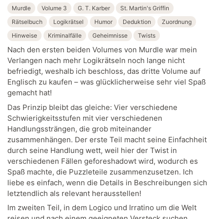
Murdle
Volume 3
G. T. Karber
St. Martin's Griffin
Rätselbuch
Logikrätsel
Humor
Deduktion
Zuordnung
Hinweise
Kriminalfälle
Geheimnisse
Twists
Nach den ersten beiden Volumes von Murdle war mein
Verlangen nach mehr Logikrätseln noch lange nicht
befriedigt, weshalb ich beschloss, das dritte Volume auf
Englisch zu kaufen – was glücklicherweise sehr viel Spaß
gemacht hat!
Das Prinzip bleibt das gleiche: Vier verschiedene
Schwierigkeitsstufen mit vier verschiedenen
Handlungssträngen, die grob miteinander
zusammenhängen. Der erste Teil macht seine Einfachheit
durch seine Handlung wett, weil hier der Twist in
verschiedenen Fällen geforeshadowt wird, wodurch es
Spaß machte, die Puzzleteile zusammenzusetzen. Ich
liebe es einfach, wenn die Details in Beschreibungen sich
letztendlich als relevant herausstellen!
Im zweiten Teil, in dem Logico und Irratino um die Welt
reisen und nach einem geeigneten Versteck suchen,