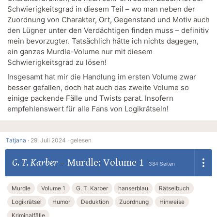
Schwierigkeitsgrad in diesem Teil – wo man neben der
Zuordnung von Charakter, Ort, Gegenstand und Motiv auch
den Lügner unter den Verdächtigen finden muss – definitiv
mein bevorzugter. Tatsächlich hätte ich nichts dagegen,
ein ganzes Murdle-Volume nur mit diesem
Schwierigkeitsgrad zu lösen!
Insgesamt hat mir die Handlung im ersten Volume zwar
besser gefallen, doch hat auch das zweite Volume so
einige packende Fälle und Twists parat. Insofern
empfehlenswert für alle Fans von Logikrätseln!
Tatjana
·
29. Juli 2024 ·
gelesen
G. T. Karber
–
Murdle: Volume 1
384 Seiten
Murdle
Volume 1
G. T. Karber
hanserblau
Rätselbuch
Logikrätsel
Humor
Deduktion
Zuordnung
Hinweise
Kriminalfälle