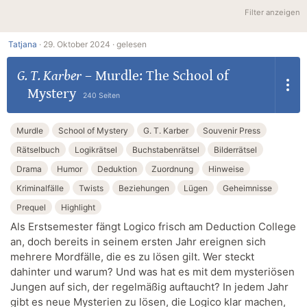
Filter anzeigen
Tatjana
·
29. Oktober 2024 ·
gelesen
G. T. Karber
–
Murdle: The School of
Mystery
240 Seiten
Murdle
School of Mystery
G. T. Karber
Souvenir Press
Rätselbuch
Logikrätsel
Buchstabenrätsel
Bilderrätsel
Drama
Humor
Deduktion
Zuordnung
Hinweise
Kriminalfälle
Twists
Beziehungen
Lügen
Geheimnisse
Prequel
Highlight
Als Erstsemester fängt Logico frisch am Deduction College
an, doch bereits in seinem ersten Jahr ereignen sich
mehrere Mordfälle, die es zu lösen gilt. Wer steckt
dahinter und warum? Und was hat es mit dem mysteriösen
Jungen auf sich, der regelmäßig auftaucht? In jedem Jahr
gibt es neue Mysterien zu lösen, die Logico klar machen,