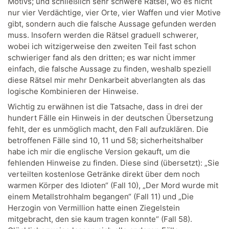
Motivs; und schließlich sehr schwere Rätsel, wo es nicht
nur vier Verdächtige, vier Orte, vier Waffen und vier Motive
gibt, sondern auch die falsche Aussage gefunden werden
muss. Insofern werden die Rätsel graduell schwerer,
wobei ich witzigerweise den zweiten Teil fast schon
schwieriger fand als den dritten; es war nicht immer
einfach, die falsche Aussage zu finden, weshalb speziell
diese Rätsel mir mehr Denkarbeit abverlangten als das
logische Kombinieren der Hinweise.
Wichtig zu erwähnen ist die Tatsache, dass in drei der
hundert Fälle ein Hinweis in der deutschen Übersetzung
fehlt, der es unmöglich macht, den Fall aufzuklären. Die
betroffenen Fälle sind 10, 11 und 58; sicherheitshalber
habe ich mir die englische Version gekauft, um die
fehlenden Hinweise zu finden. Diese sind (übersetzt): „Sie
verteilten kostenlose Getränke direkt über dem noch
warmen Körper des Idioten“ (Fall 10), „Der Mord wurde mit
einem Metallstrohhalm begangen“ (Fall 11) und „Die
Herzogin von Vermillion hatte einen Ziegelstein
mitgebracht, den sie kaum tragen konnte“ (Fall 58).