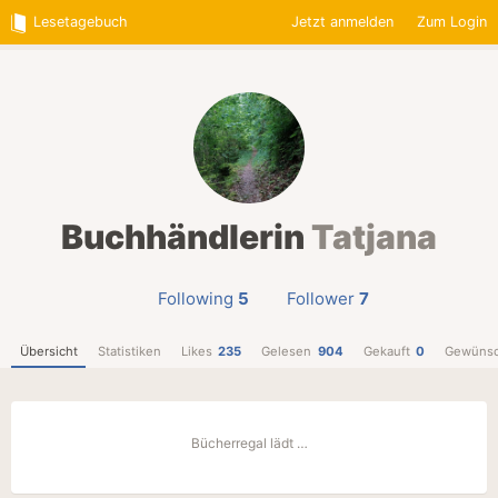
Lesetagebuch
Jetzt anmelden
Zum Login
Buchhändlerin
Tatjana
Following
5
Follower
7
Übersicht
Statistiken
Likes
235
Gelesen
904
Gekauft
0
Gewünsc
Bücherregal lädt …