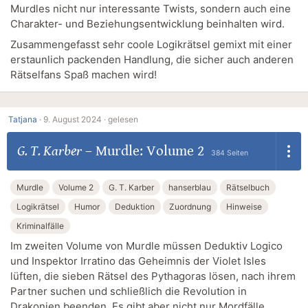
Murdles nicht nur interessante Twists, sondern auch eine
Charakter- und Beziehungsentwicklung beinhalten wird.
Zusammengefasst sehr coole Logikrätsel gemixt mit einer
erstaunlich packenden Handlung, die sicher auch anderen
Rätselfans Spaß machen wird!
Tatjana
·
9. August 2024 ·
gelesen
G. T. Karber
–
Murdle: Volume 2
384 Seiten
Murdle
Volume 2
G. T. Karber
hanserblau
Rätselbuch
Logikrätsel
Humor
Deduktion
Zuordnung
Hinweise
Kriminalfälle
Im zweiten Volume von Murdle müssen Deduktiv Logico
und Inspektor Irratino das Geheimnis der Violet Isles
lüften, die sieben Rätsel des Pythagoras lösen, nach ihrem
Partner suchen und schließlich die Revolution in
Drakonien beenden. Es gibt aber nicht nur Mordfälle