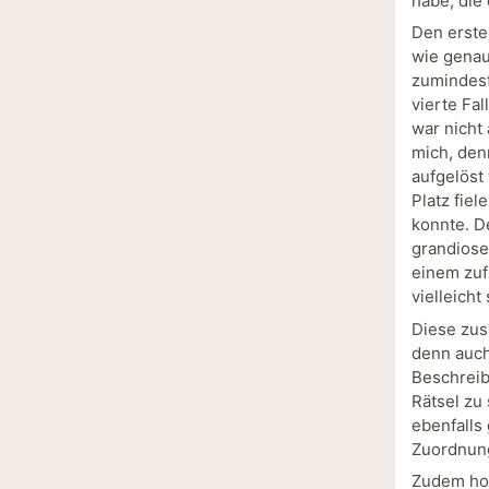
habe, die 
Den erste
wie genau
zumindest
vierte Fal
war nicht 
mich, den
aufgelöst
Platz fiel
konnte. D
grandiose
einem zuf
vielleich
Diese zus
denn auch,
Beschrei
Rätsel zu
ebenfalls
Zuordnung
Zudem hof