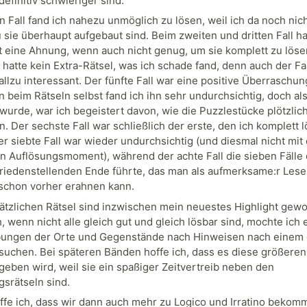
definitiv schwieriger sind.
n Fall fand ich nahezu unmöglich zu lösen, weil ich da noch nic
 sie überhaupt aufgebaut sind. Beim zweiten und dritten Fall ha
 eine Ahnung, wenn auch nicht genug, um sie komplett zu löse
l hatte kein Extra-Rätsel, was ich schade fand, denn auch der Fal
allzu interessant. Der fünfte Fall war eine positive Überraschun
n beim Rätseln selbst fand ich ihn sehr undurchsichtig, doch al
 wurde, war ich begeistert davon, wie die Puzzlestücke plötzlic
en. Der sechste Fall war schließlich der erste, den ich komplett 
er siebte Fall war wieder undurchsichtig (und diesmal nicht mit
n Auflösungsmoment), während der achte Fall die sieben Fälle 
riedenstellenden Ende führte, das man als aufmerksame:r Leser
t schon vorher erahnen kann.
ätzlichen Rätsel sind inzwischen mein neuestes Highlight gew
 wenn nicht alle gleich gut und gleich lösbar sind, mochte ich e
bungen der Orte und Gegenstände nach Hinweisen nach einem
 suchen. Bei späteren Bänden hoffe ich, dass es diese größeren
 geben wird, weil sie ein spaßiger Zeitvertreib neben den
srätseln sind.
fe ich, dass wir dann auch mehr zu Logico und Irratino bekom