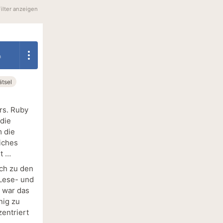
Filter anzeigen
n
ätsel
rs. Ruby
 die
m die
iches
t …
ich zu den
 Lese- und
 war das
nig zu
zentriert