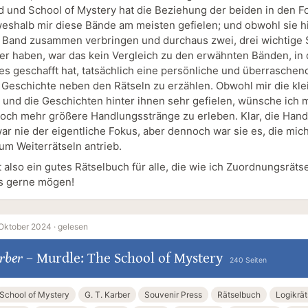
d und School of Mystery hat die Beziehung der beiden in den F
weshalb mir diese Bände am meisten gefielen; und obwohl sie h
Band zusammen verbringen und durchaus zwei, drei wichtige
er haben, war das kein Vergleich zu den erwähnten Bänden, in
 es geschafft hat, tatsächlich eine persönliche und überraschen
Geschichte neben den Rätseln zu erzählen. Obwohl mir die kle
 und die Geschichten hinter ihnen sehr gefielen, wünsche ich mi
noch mehr größere Handlungsstränge zu erleben. Klar, die Hand
ar nie der eigentliche Fokus, aber dennoch war sie es, die mic
um Weiterrätseln antrieb.
 also ein gutes Rätselbuch für alle, die wie ich Zuordnungsrätse
s gerne mögen!
 Oktober 2024 ·
gelesen
arber
–
Murdle: The School of Mystery
240 Seiten
School of Mystery
G. T. Karber
Souvenir Press
Rätselbuch
Logikrät