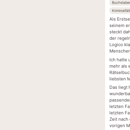
Buchstaben
Kriminalfäl
Als Ersts
seinem er
steckt da
der regel
Logico kl
Menschen,
Ich hatte 
mehr als 
Rätselbuc
liebsten M
Das liegt
wunderbar
passender 
letzten Fa
letzten F
Zeit nach 
vorigen M