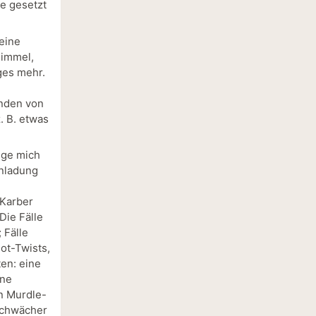
de gesetzt
 eine
Himmel,
ges mehr.
inden von
. B. etwas
nge mich
inladung
 Karber
ie Fälle
 Fälle
ot-Twists,
ten: eine
ine
en Murdle-
schwächer