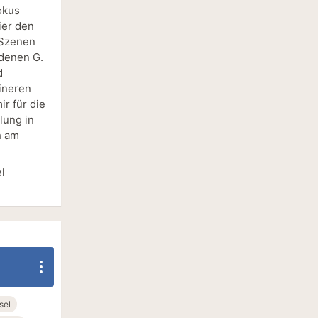
okus
ier den
 Szenen
 denen G.
d
ineren
r für die
lung in
h am
l
sel