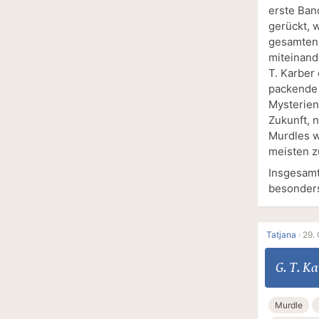
erste Ban
gerückt, 
gesamten 
miteinand
T. Karber
packende 
Mysterien
Zukunft, 
Murdles w
meisten z
Insgesamt
besonder
Tatjana
·
29.
G. T. K
Murdle