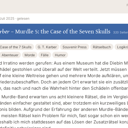
Juli 2025 ·
gelesen
arber
–
Murdle 5: the Case of the Seven Skulls
320 Seite
Case of the 7 Skulls
G. T. Karber
Souvenir Press
Rätselbuch
Logikr
Abenteuer
Morde
Fälle
Humor
d Irratino werden gerufen: Aus einem Museum hat die Diebin M
hädel gestohlen und überall auf der Welt verteilt. Jetzt müssen
f eine kleine Weltreise gehen und mehrere Morde aufklären, u
iederzubeschaffen. Doch an jedem Ort erwartet sie ein zusätzl
, das nach und nach die Wahrheit hinter den Schädeln offenbar
n Murdle-Band erwarten uns acht kleinere Rätsel, die im Vergle
änden einfacher gestaltet sind, aber trotzdem ein kurzweiliges
bnis bilden. Aufgrund der Erfahrung der anderen Murdle-Bände
 meisten Rätsel kein Problem für mich, fast sogar schon ein we
weshalb ich mich stattdessen auf das Lösen der Zusatzrätsel kon