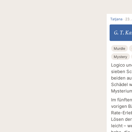
Tatjana
·
23. 
G. T. K
Murdle
Mystery
Logico un
sieben Sc
beiden au
Schädel w
Mysterium
Im fünfte
vorigen B
Rate-Erle
Lösen der
leicht – 