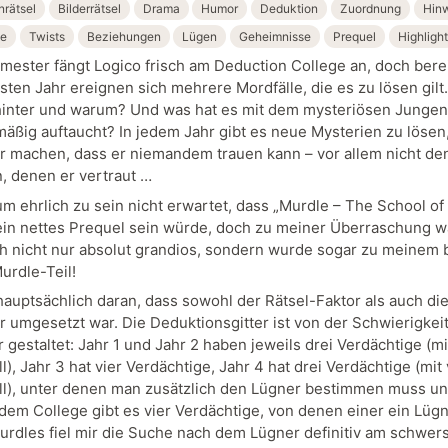
rätsel
Bilderrätsel
Drama
Humor
Deduktion
Zuordnung
Hin
le
Twists
Beziehungen
Lügen
Geheimnisse
Prequel
Highlight
emester fängt Logico frisch am Deduction College an, doch berei
sten Jahr ereignen sich mehrere Mordfälle, die es zu lösen gilt
hinter und warum? Und was hat es mit dem mysteriösen Jungen 
mäßig auftaucht? In jedem Jahr gibt es neue Mysterien zu lösen,
ar machen, dass er niemandem trauen kann – vor allem nicht de
 denen er vertraut …
um ehrlich zu sein nicht erwartet, dass „Murdle – The School of
ein nettes Prequel sein würde, doch zu meiner Überraschung w
h nicht nur absolut grandios, sondern wurde sogar zu meinem 
urdle-Teil!
 hauptsächlich daran, dass sowohl der Rätsel-Faktor als auch di
 umgesetzt war. Die Deduktionsgitter ist von der Schwierigkei
gestaltet: Jahr 1 und Jahr 2 haben jeweils drei Verdächtige (mi
ll), Jahr 3 hat vier Verdächtige, Jahr 4 hat drei Verdächtige (mit 
all), unter denen man zusätzlich den Lügner bestimmen muss un
dem College gibt es vier Verdächtige, von denen einer ein Lügne
urdles fiel mir die Suche nach dem Lügner definitiv am schwers