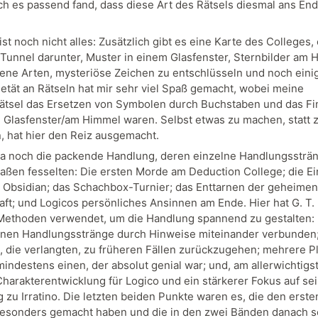
ch es passend fand, dass diese Art des Rätsels diesmal ans En
st noch nicht alles: Zusätzlich gibt es eine Karte des Colleges,
 Tunnel darunter, Muster in einem Glasfenster, Sternbilder am 
ene Arten, mysteriöse Zeichen zu entschlüsseln und noch eini
ietät an Rätseln hat mir sehr viel Spaß gemacht, wobei meine
rätsel das Ersetzen von Symbolen durch Buchstaben und das F
m Glasfenster/am Himmel waren. Selbst etwas zu machen, statt z
, hat hier den Reiz ausgemacht.
da noch die packende Handlung, deren einzelne Handlungssträ
aßen fesselten: Die ersten Morde am Deduction College; die E
Obsidian; das Schachbox-Turnier; das Enttarnen der geheimen
aft; und Logicos persönliches Ansinnen am Ende. Hier hat G. T.
ethoden verwendet, um die Handlung spannend zu gestalten: D
lnen Handlungsstränge durch Hinweise miteinander verbunden;
, die verlangten, zu früheren Fällen zurückzugehen; mehrere Pl
mindestens einen, der absolut genial war; und, am allerwichtigs
Charakterentwicklung für Logico und ein stärkerer Fokus auf se
 zu Irratino. Die letzten beiden Punkte waren es, die den erst
esonders gemacht haben und die in den zwei Bänden danach 