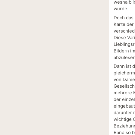
weshalb i
wurde.
Doch das i
Karte der
verschied
Diese Var
Lieblings
Bildern i
abzulesen
Dann ist 
gleicherm
von Dame 
Gesellsch
mehrere M
der einze
eingebaut
darunter 
wichtige 
Beziehung
Band so b