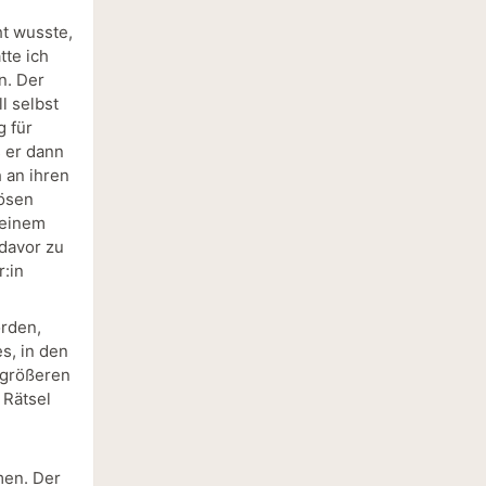
ht wusste,
tte ich
n. Der
l selbst
g für
s er dann
h an ihren
lösen
 einem
davor zu
:in
orden,
s, in den
 größeren
 Rätsel
men. Der