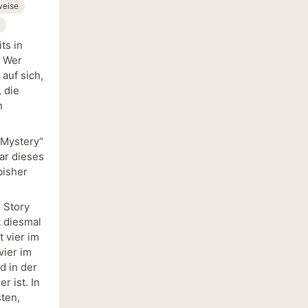
weise
ts in
. Wer
auf sich,
 die
n
 Mystery“
ar dieses
bisher
e Story
t diesmal
t vier im
vier im
d in der
r ist. In
ten,