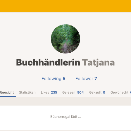
Buchhändlerin
Tatjana
Following
5
Follower
7
Übersicht
Statistiken
Likes
235
Gelesen
904
Gekauft
0
Gewünscht
Bücherregal lädt …