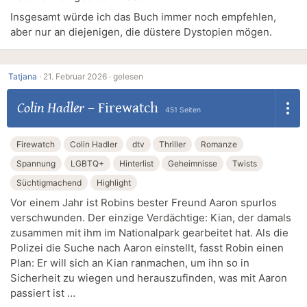
Insgesamt würde ich das Buch immer noch empfehlen,
aber nur an diejenigen, die düstere Dystopien mögen.
Tatjana
·
21. Februar 2026 ·
gelesen
Colin Hadler
–
Firewatch
451 Seiten
Firewatch
Colin Hadler
dtv
Thriller
Romanze
Spannung
LGBTQ+
Hinterlist
Geheimnisse
Twists
Süchtigmachend
Highlight
Vor einem Jahr ist Robins bester Freund Aaron spurlos
verschwunden. Der einzige Verdächtige: Kian, der damals
zusammen mit ihm im Nationalpark gearbeitet hat. Als die
Polizei die Suche nach Aaron einstellt, fasst Robin einen
Plan: Er will sich an Kian ranmachen, um ihn so in
Sicherheit zu wiegen und herauszufinden, was mit Aaron
passiert ist …