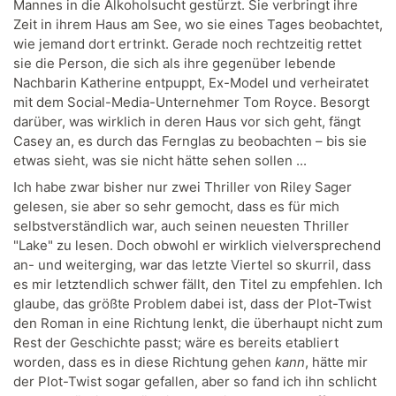
Mannes in die Alkoholsucht gestürzt. Sie verbringt ihre
Zeit in ihrem Haus am See, wo sie eines Tages beobachtet,
wie jemand dort ertrinkt. Gerade noch rechtzeitig rettet
sie die Person, die sich als ihre gegenüber lebende
Nachbarin Katherine entpuppt, Ex-Model und verheiratet
mit dem Social-Media-Unternehmer Tom Royce. Besorgt
darüber, was wirklich in deren Haus vor sich geht, fängt
Casey an, es durch das Fernglas zu beobachten – bis sie
etwas sieht, was sie nicht hätte sehen sollen ...
Ich habe zwar bisher nur zwei Thriller von Riley Sager
gelesen, sie aber so sehr gemocht, dass es für mich
selbstverständlich war, auch seinen neuesten Thriller
"Lake" zu lesen. Doch obwohl er wirklich vielversprechend
an- und weiterging, war das letzte Viertel so skurril, dass
es mir letztendlich schwer fällt, den Titel zu empfehlen. Ich
glaube, das größte Problem dabei ist, dass der Plot-Twist
den Roman in eine Richtung lenkt, die überhaupt nicht zum
Rest der Geschichte passt; wäre es bereits etabliert
worden, dass es in diese Richtung gehen
kann
, hätte mir
der Plot-Twist sogar gefallen, aber so fand ich ihn schlicht