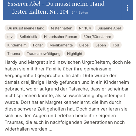
Susanne Abel
–
Du musst meine Hand
fester halten, Nr. 104
544 Seiten
Du musst meine Hand
fester halten
Nr. 104
Susanne Abel
dtv
Belletristik
Historischer Roman
50er/60er Jahre
Kinderheim
Folter
Medikamente
Liebe
Leben
Tod
Trauma
Traumabewältigung
Highlight
Hardy und Margret sind inzwischen Urgroßeltern, doch nie
haben sie mit ihrer Familie über ihre gemeinsame
Vergangenheit gesprochen. Im Jahr 1945 wurde der
damals dreijährige Hardy gefunden und in ein Kinderheim
gebracht, wo er aufgrund der Tatsache, dass er scheinbar
nicht sprechen konnte, als schwachsinnig abgestempelt
wurde. Dort hat er Margret kennenlernt, die ihm durch
diese schwere Zeit geholfen hat. Doch dann verlieren sie
sich aus den Augen und erleben beide ihre eigenen
Traumas, die auch in nachfolgenden Generationen noch
widerhallen werden …