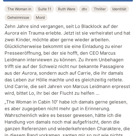
The Woman in
Suite 11
Ruth Ware
dtv
Thriller
Identität
Geheimnisse
Mord
Zehn Jahre sind vergangen, seit Lo Blacklock auf der
Aurora
ein Trauma erlebte. Jetzt ist sie verheiratet und hat
zwei Kinder, möchte aber gerne wieder arbeiten.
Glücklicherweise bekommt sie eine Einladung zu einer
Presseeröffnung, bei der sie hofft, den CEO Marcus
Leidmann interviewen zu können. Zu ihrem Unbehagen
trifft sie auf der Schweiz nicht nur bekannte Passagiere
aus der
Aurora
, sondern auch auf Carrie, die ihr damals
das Leben zur Hölle machte und es gleichzeitig rettete.
Und Carrie, die seit Jahren von Marcus Leidmann erpresst
wird, bittet Lo, ihr bei der Flucht zu helfen …
„The Woman in Cabin 10“ habe ich damals gerne gelesen,
es aber zugegeben nicht mehr gut in Erinnerung.
Wahrscheinlich wäre es besser gewesen, hätte ich die
Handlung von damals noch mal aufgefrischt, denn die
ganzen Referenzen und wiederkehrenden Charaktere, die
in diesem Band vorkamen, sagten mir so gut wie nichts