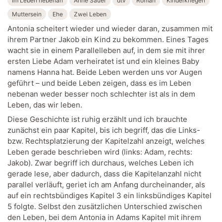
Im Leben nebenan
Anne Sauer
dtv
Roman
Kinderkriegen
Muttersein
Ehe
Zwei Leben
Antonia scheitert wieder und wieder daran, zusammen mit
ihrem Partner Jakob ein Kind zu bekommen. Eines Tages
wacht sie in einem Parallelleben auf, in dem sie mit ihrer
ersten Liebe Adam verheiratet ist und ein kleines Baby
namens Hanna hat. Beide Leben werden uns vor Augen
geführt – und beide Leben zeigen, dass es im Leben
nebenan weder besser noch schlechter ist als in dem
Leben, das wir leben.
Diese Geschichte ist ruhig erzählt und ich brauchte
zunächst ein paar Kapitel, bis ich begriff, das die Links-
bzw. Rechtsplatzierung der Kapitelzahl anzeigt, welches
Leben gerade beschrieben wird (links: Adam, rechts:
Jakob). Zwar begriff ich durchaus, welches Leben ich
gerade lese, aber dadurch, dass die Kapitelanzahl nicht
parallel verläuft, geriet ich am Anfang durcheinander, als
auf ein rechtsbündiges Kapitel 3 ein linksbündiges Kapitel
5 folgte. Selbst den zusätzlichen Unterschied zwischen
den Leben, bei dem Antonia in Adams Kapitel mit ihrem