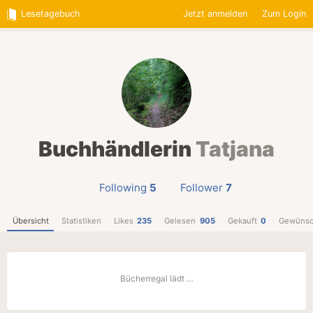
Lesetagebuch
Jetzt anmelden
Zum Login
Buchhändlerin
Tatjana
Following
5
Follower
7
Übersicht
Statistiken
Likes
235
Gelesen
905
Gekauft
0
Gewünsc
Bücherregal lädt …