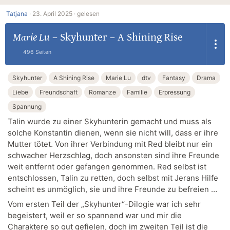
Tatjana
·
23. April 2025 ·
gelesen
Marie Lu
–
Skyhunter – A Shining Rise
496 Seiten
Skyhunter
A Shining Rise
Marie Lu
dtv
Fantasy
Drama
Liebe
Freundschaft
Romanze
Familie
Erpressung
Spannung
Talin wurde zu einer Skyhunterin gemacht und muss als
solche Konstantin dienen, wenn sie nicht will, dass er ihre
Mutter tötet. Von ihrer Verbindung mit Red bleibt nur ein
schwacher Herzschlag, doch ansonsten sind ihre Freunde
weit entfernt oder gefangen genommen. Red selbst ist
entschlossen, Talin zu retten, doch selbst mit Jerans Hilfe
scheint es unmöglich, sie und ihre Freunde zu befreien …
Vom ersten Teil der „Skyhunter“-Dilogie war ich sehr
begeistert, weil er so spannend war und mir die
Charaktere so gut gefielen, doch im zweiten Teil ist die