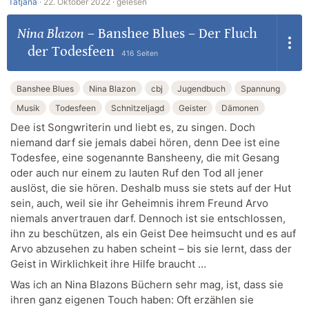
Tatjana
·
22. Oktober 2022 ·
gelesen
Nina Blazon
–
Banshee Blues – Der Fluch
der Todesfeen
416 Seiten
Banshee Blues
Nina Blazon
cbj
Jugendbuch
Spannung
Musik
Todesfeen
Schnitzeljagd
Geister
Dämonen
Dee ist Songwriterin und liebt es, zu singen. Doch
niemand darf sie jemals dabei hören, denn Dee ist eine
Todesfee, eine sogenannte Bansheeny, die mit Gesang
oder auch nur einem zu lauten Ruf den Tod all jener
auslöst, die sie hören. Deshalb muss sie stets auf der Hut
sein, auch, weil sie ihr Geheimnis ihrem Freund Arvo
niemals anvertrauen darf. Dennoch ist sie entschlossen,
ihn zu beschützen, als ein Geist Dee heimsucht und es auf
Arvo abzusehen zu haben scheint – bis sie lernt, dass der
Geist in Wirklichkeit ihre Hilfe braucht …
Was ich an Nina Blazons Büchern sehr mag, ist, dass sie
ihren ganz eigenen Touch haben: Oft erzählen sie