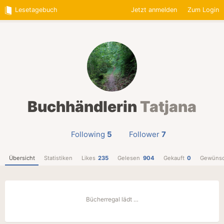
Lesetagebuch
Jetzt anmelden
Zum Login
Buchhändlerin
Tatjana
Following
5
Follower
7
Übersicht
Statistiken
Likes
235
Gelesen
904
Gekauft
0
Gewünsc
Bücherregal lädt …