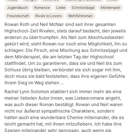
Jugendbuch
Romanze
Liebe
Schnitzeljagd
Mörderspiel
Freundschaft
Rivals to Lovers
Wohlfühlroman
Rowan Roth und Neil McNair sind seit ihrer gesamten
Highschool-Zeit Rivalen, stets darauf bedacht, den jeweils
anderen zu übertrumpfen. Als Neil zum Abschlussbesten
gekürt wird, sieht Rowan nur noch eine Möglichkeit, ihn zu
schlagen: Die Pirsch, eine Mischung aus Schnitzeljagd und
dem Mörderspiel, die am letzten Tag der Highschool
stattfindet. Um zu garantieren, dass sie und Neil bis zum
Schluss übrig bleiben, verbündet sie sich sogar mit ihm,
doch muss sie bald feststellen, dass ihre eigenen Gefühle
ihrem Sieg im Weg stehen …
Rachel Lynn Solomon etabliert sich immer mehr als eine
meiner liebsten Autor:innen, was Liebesromane angeht,
was auch dieser Roman bestätigt. Rowan und Neil waren
nicht nur äußerst sympathische Charaktere, sondern
hatten auch eine wunderbare Chemie miteinander, die es
leicht gemacht hat, mit ihnen mitzufiebern. Ich habe ihre
Szenen miteinander sehr genossen, auch wenn sie