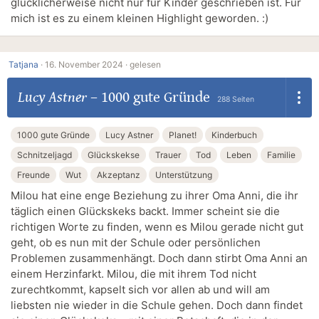
glücklicherweise nicht nur für Kinder geschrieben ist. Für
mich ist es zu einem kleinen Highlight geworden. :)
Tatjana
·
16. November 2024 ·
gelesen
Lucy Astner
–
1000 gute Gründe
288 Seiten
1000 gute Gründe
Lucy Astner
Planet!
Kinderbuch
Schnitzeljagd
Glückskekse
Trauer
Tod
Leben
Familie
Freunde
Wut
Akzeptanz
Unterstützung
Milou hat eine enge Beziehung zu ihrer Oma Anni, die ihr
täglich einen Glückskeks backt. Immer scheint sie die
richtigen Worte zu finden, wenn es Milou gerade nicht gut
geht, ob es nun mit der Schule oder persönlichen
Problemen zusammenhängt. Doch dann stirbt Oma Anni an
einem Herzinfarkt. Milou, die mit ihrem Tod nicht
zurechtkommt, kapselt sich vor allen ab und will am
liebsten nie wieder in die Schule gehen. Doch dann findet