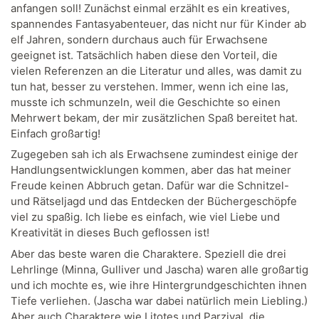
anfangen soll! Zunächst einmal erzählt es ein kreatives,
spannendes Fantasyabenteuer, das nicht nur für Kinder ab
elf Jahren, sondern durchaus auch für Erwachsene
geeignet ist. Tatsächlich haben diese den Vorteil, die
vielen Referenzen an die Literatur und alles, was damit zu
tun hat, besser zu verstehen. Immer, wenn ich eine las,
musste ich schmunzeln, weil die Geschichte so einen
Mehrwert bekam, der mir zusätzlichen Spaß bereitet hat.
Einfach großartig!
Zugegeben sah ich als Erwachsene zumindest einige der
Handlungsentwicklungen kommen, aber das hat meiner
Freude keinen Abbruch getan. Dafür war die Schnitzel-
und Rätseljagd und das Entdecken der Büchergeschöpfe
viel zu spaßig. Ich liebe es einfach, wie viel Liebe und
Kreativität in dieses Buch geflossen ist!
Aber das beste waren die Charaktere. Speziell die drei
Lehrlinge (Minna, Gulliver und Jascha) waren alle großartig
und ich mochte es, wie ihre Hintergrundgeschichten ihnen
Tiefe verliehen. (Jascha war dabei natürlich mein Liebling.)
Aber auch Charaktere wie Litotes und Parzival, die