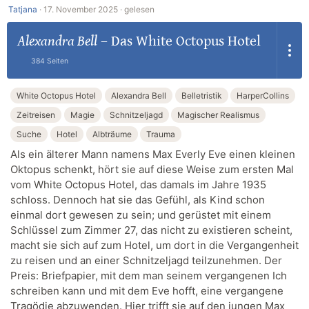
Tatjana
·
17. November 2025 ·
gelesen
Alexandra Bell
–
Das White Octopus Hotel
384 Seiten
White Octopus Hotel
Alexandra Bell
Belletristik
HarperCollins
Zeitreisen
Magie
Schnitzeljagd
Magischer Realismus
Suche
Hotel
Albträume
Trauma
Als ein älterer Mann namens Max Everly Eve einen kleinen
Oktopus schenkt, hört sie auf diese Weise zum ersten Mal
vom White Octopus Hotel, das damals im Jahre 1935
schloss. Dennoch hat sie das Gefühl, als Kind schon
einmal dort gewesen zu sein; und gerüstet mit einem
Schlüssel zum Zimmer 27, das nicht zu existieren scheint,
macht sie sich auf zum Hotel, um dort in die Vergangenheit
zu reisen und an einer Schnitzeljagd teilzunehmen. Der
Preis: Briefpapier, mit dem man seinem vergangenen Ich
schreiben kann und mit dem Eve hofft, eine vergangene
Tragödie abzuwenden. Hier trifft sie auf den jungen Max