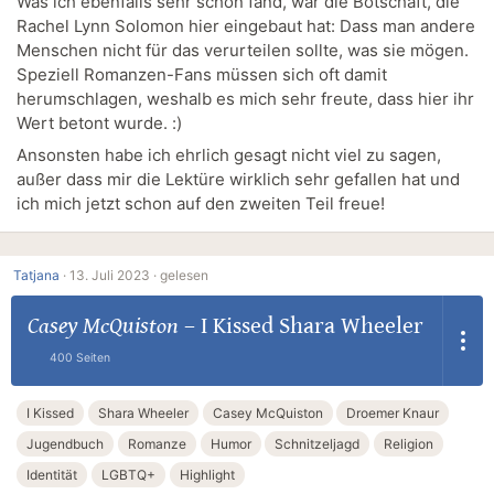
Was ich ebenfalls sehr schön fand, war die Botschaft, die
Rachel Lynn Solomon hier eingebaut hat: Dass man andere
Menschen nicht für das verurteilen sollte, was sie mögen.
Speziell Romanzen-Fans müssen sich oft damit
herumschlagen, weshalb es mich sehr freute, dass hier ihr
Wert betont wurde. :)
Ansonsten habe ich ehrlich gesagt nicht viel zu sagen,
außer dass mir die Lektüre wirklich sehr gefallen hat und
ich mich jetzt schon auf den zweiten Teil freue!
Tatjana
·
13. Juli 2023 ·
gelesen
Casey McQuiston
–
I Kissed Shara Wheeler
400 Seiten
I Kissed
Shara Wheeler
Casey McQuiston
Droemer Knaur
Jugendbuch
Romanze
Humor
Schnitzeljagd
Religion
Identität
LGBTQ+
Highlight