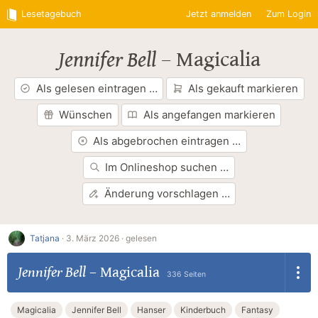
Lesetagebuch
Jetzt anmelden
Zum Login
Jennifer Bell
–
Magicalia
Als gelesen eintragen …
Als gekauft markieren
Wünschen
Als angefangen markieren
Als abgebrochen eintragen …
Im Onlineshop suchen …
Änderung vorschlagen …
Tatjana
·
3. März 2026 ·
gelesen
Jennifer Bell
–
Magicalia
336 Seiten
Magicalia
Jennifer Bell
Hanser
Kinderbuch
Fantasy