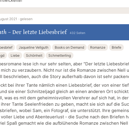
twickelte!
ugust 2021 ·
gelesen
uth
–
Der letzte Liebesbrief
432 Seiten
besbrief
Jaqueline Vellguth
Books on Demand
Romanze
Briefe
agd
Liebe
Schönheit
Schmetterling
esromane lese ich nur sehr selten, aber "Der letzte Liebesbrief
, mich zu verzaubern. Nicht nur ist die Romanze zwischen Nell
l beschrieben, auch die Story außerhalb davon ist sehr packen
ckt bei ihrer Tante nämlich einen Liebesbrief, der von einer tie
und sie einer Schnitzeljagd gleich an einen anderen Ort schickt.
l, was es mit dem geheimnisvollen Verehrer auf sich hat, in der
 ihrer Tante Seelenfrieden zu geben, macht sie sich auf die Su
sbriefen, wobei Sam, ein Fotograf, sie unterstützt. Ihre gemei
 voller Liebe und Abenteuerlust - die Suche nach den Briefen h
iel Spaß gemacht wie die aufblühende Romanze zwischen Nell