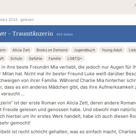
 März 2024 ·
gelesen
ett
–
Traumtänzerin
400 Seiten
erin
Alicia Zett
Books on Demand
Jugendbuch
Young Adult
Lie
ft
Schule
Gefühle
Familie
LGBTQ+
t in ihre beste Freundin Mia verliebt, die jedoch nur Augen für i
r Milan hat. Nicht mal ihr bester Freund Luke weiß darüber Besc
chweigen von ihrer Familie. Während Charlie Mia hinterher sch
hr, dass es ein anderes Mädchen gibt, das ihre Aufmerksamkeit 
 versucht …
zerin“ ist der erste Roman von Alicia Zett, deren andere Roman
it Freude gelesen und genossen habe. Und obwohl man natürlic
ich hierbei um ihr erstes Werk handelt, habe ich auch diesen R
 sehr gemocht!
bstil ist recht schlicht gehalten, was es einfach macht, Charlie