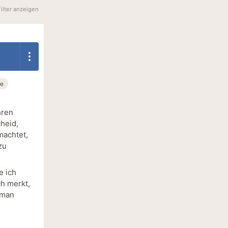
Filter anzeigen
be
hren
heid,
machtet,
zu
e ich
h merkt,
oman
s