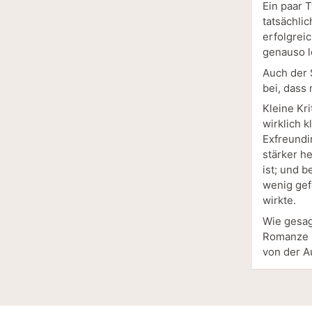
Ein paar T
tatsächli
erfolgrei
genauso l
Auch der 
bei, dass
Kleine Kr
wirklich 
Exfreundi
stärker h
ist; und b
wenig gef
wirkte.
Wie gesag
Romanze h
von der A