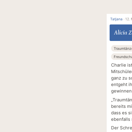
Tatjana
·
12.
Alicia Z
Traumtänz
Freundscha
Charlie is
Mitschüle
ganz zu s
entgeht i
gewinnen
„Traumtän
bereits m
dass es s
ebenfalls
Der Schrei