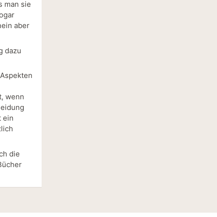
ss man sie
sogar
nein aber
g dazu
n Aspekten
t, wenn
heidung
 ein
lich
ch die
 Bücher