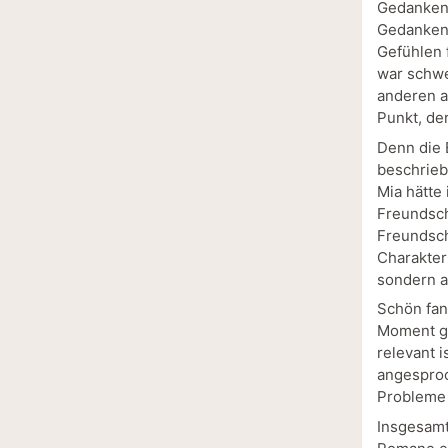
Gedanken z
Gedanken 
Gefühlen 
war schwe
anderen au
Punkt, de
Denn die 
beschrieb
Mia hätte
Freundsch
Freundsch
Charakter
sondern a
Schön fand
Moment ge
relevant 
angesproc
Probleme 
Insgesamt 