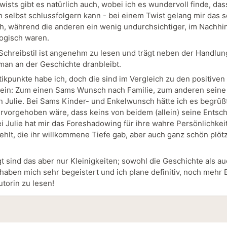
wists gibt es natürlich auch, wobei ich es wundervoll finde, da
ch selbst schlussfolgern kann - bei einem Twist gelang mir das 
ch, während die anderen ein wenig undurchsichtiger, im Nachhi
ogisch waren.
Schreibstil ist angenehm zu lesen und trägt neben der Handlun
 man an der Geschichte dranbleibt.
itikpunkte habe ich, doch die sind im Vergleich zu den positive
klein: Zum einen Sams Wunsch nach Familie, zum anderen seine
n Julie. Bei Sams Kinder- und Enkelwunsch hätte ich es begrüß
ervorgehoben wäre, dass keins von beidem (allein) seine Entsc
ei Julie hat mir das Foreshadowing für ihre wahre Persönlichkeit
ehlt, die ihr willkommene Tiefe gab, aber auch ganz schön plötz
t sind das aber nur Kleinigkeiten; sowohl die Geschichte als au
aben mich sehr begeistert und ich plane definitiv, noch mehr
utorin zu lesen!