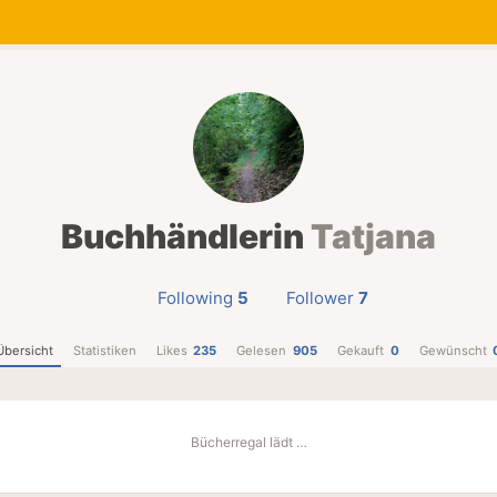
Buchhändlerin
Tatjana
Following
5
Follower
7
Übersicht
Statistiken
Likes
235
Gelesen
905
Gekauft
0
Gewünscht
Bücherregal lädt …