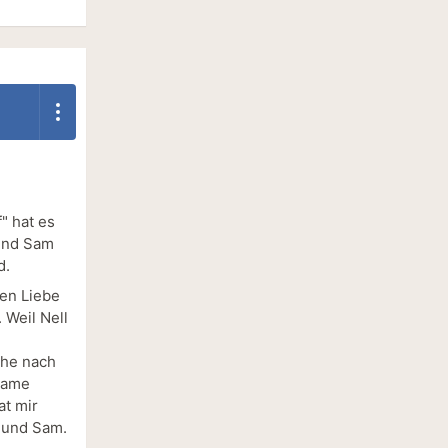
" hat es
 und Sam
d.
fen Liebe
 Weil Nell
che nach
nsame
at mir
 und Sam.