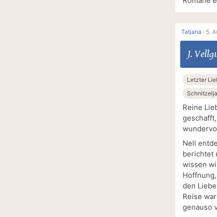
Romane en
Tatjana
·
5. A
J. Vellg
Letzter Lie
Schnitzelj
Reine Lieb
geschafft
wundervol
Nell entde
berichtet 
wissen wil
Hoffnung,
den Liebe
Reise war
genauso v