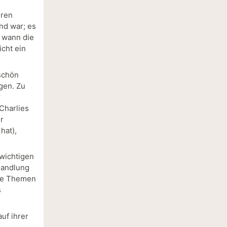
hren
nd war; es
 wann die
icht ein
schön
gen. Zu
r
Charlies
r
hat),
 wichtigen
Handlung
nte Themen
s
auf ihrer