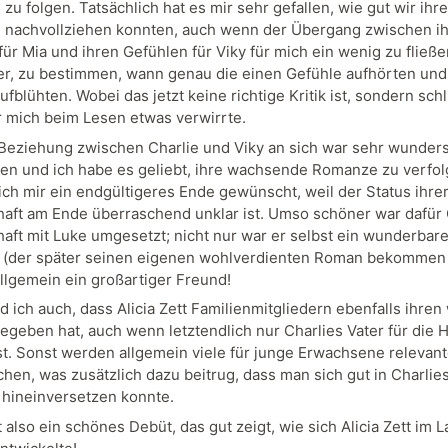
u folgen. Tatsächlich hat es mir sehr gefallen, wie gut wir ihre
nachvollziehen konnten, auch wenn der Übergang zwischen i
für Mia und ihren Gefühlen für Viky für mich ein wenig zu fließe
r, zu bestimmen, wann genau die einen Gefühle aufhörten und
fblühten. Wobei das jetzt keine richtige Kritik ist, sondern schl
r mich beim Lesen etwas verwirrte.
Beziehung zwischen Charlie und Viky an sich war sehr wunder
en und ich habe es geliebt, ihre wachsende Romanze zu verfol
 ich mir ein endgültigeres Ende gewünscht, weil der Status ihre
aft am Ende überraschend unklar ist. Umso schöner war dafür 
aft mit Luke umgesetzt; nicht nur war er selbst ein wunderbare
 (der später seinen eigenen wohlverdienten Roman bekommen 
llgemein ein großartiger Freund!
 ich auch, dass Alicia Zett Familienmitgliedern ebenfalls ihren
geben hat, auch wenn letztendlich nur Charlies Vater für die 
ist. Sonst werden allgemein viele für junge Erwachsene releva
hen, was zusätzlich dazu beitrug, dass man sich gut in Charlie
hineinversetzen konnte.
also ein schönes Debüt, das gut zeigt, wie sich Alicia Zett im L