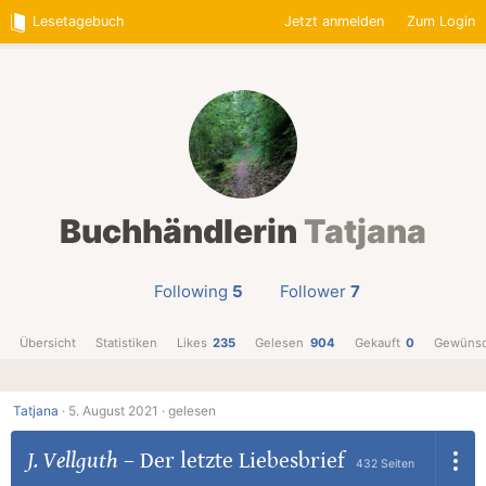
Lesetagebuch
Jetzt anmelden
Zum Login
Buchhändlerin
Tatjana
Following
5
Follower
7
Übersicht
Statistiken
Likes
235
Gelesen
904
Gekauft
0
Gewünsc
Tatjana
·
5. August 2021 ·
gelesen
J. Vellguth
–
Der letzte Liebesbrief
432 Seiten