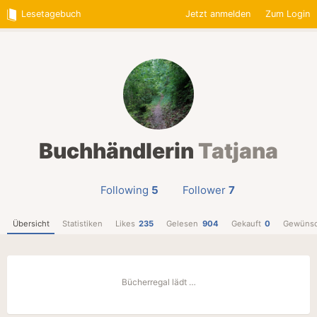
Lesetagebuch
Jetzt anmelden
Zum Login
Buchhändlerin
Tatjana
Following
5
Follower
7
Übersicht
Statistiken
Likes
235
Gelesen
904
Gekauft
0
Gewünsc
Bücherregal lädt …