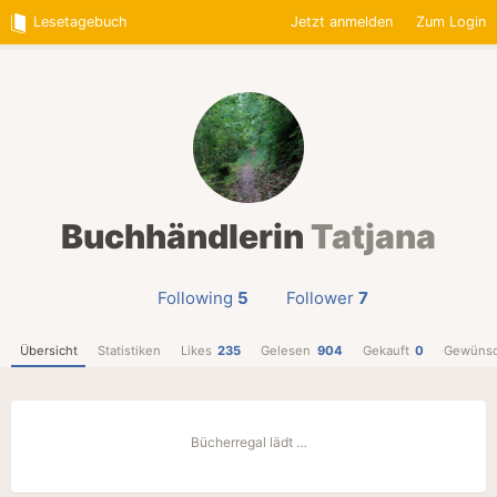
Lesetagebuch
Jetzt anmelden
Zum Login
Buchhändlerin
Tatjana
Following
5
Follower
7
Übersicht
Statistiken
Likes
235
Gelesen
904
Gekauft
0
Gewünsc
Bücherregal lädt …