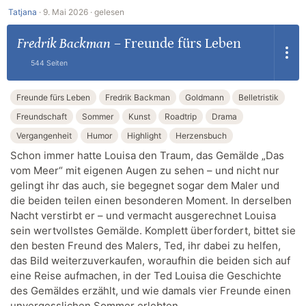
Tatjana
·
9. Mai 2026 ·
gelesen
Fredrik Backman
–
Freunde fürs Leben
544 Seiten
Freunde fürs Leben
Fredrik Backman
Goldmann
Belletristik
Freundschaft
Sommer
Kunst
Roadtrip
Drama
Vergangenheit
Humor
Highlight
Herzensbuch
Schon immer hatte Louisa den Traum, das Gemälde „Das
vom Meer“ mit eigenen Augen zu sehen – und nicht nur
gelingt ihr das auch, sie begegnet sogar dem Maler und
die beiden teilen einen besonderen Moment. In derselben
Nacht verstirbt er – und vermacht ausgerechnet Louisa
sein wertvollstes Gemälde. Komplett überfordert, bittet sie
den besten Freund des Malers, Ted, ihr dabei zu helfen,
das Bild weiterzuverkaufen, woraufhin die beiden sich auf
eine Reise aufmachen, in der Ted Louisa die Geschichte
des Gemäldes erzählt, und wie damals vier Freunde einen
unvergesslichen Sommer erlebten …