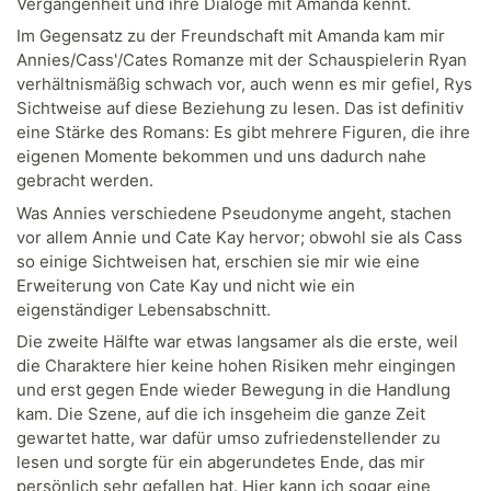
Vergangenheit und ihre Dialoge mit Amanda kennt.
Im Gegensatz zu der Freundschaft mit Amanda kam mir
Annies/Cass'/Cates Romanze mit der Schauspielerin Ryan
verhältnismäßig schwach vor, auch wenn es mir gefiel, Rys
Sichtweise auf diese Beziehung zu lesen. Das ist definitiv
eine Stärke des Romans: Es gibt mehrere Figuren, die ihre
eigenen Momente bekommen und uns dadurch nahe
gebracht werden.
Was Annies verschiedene Pseudonyme angeht, stachen
vor allem Annie und Cate Kay hervor; obwohl sie als Cass
so einige Sichtweisen hat, erschien sie mir wie eine
Erweiterung von Cate Kay und nicht wie ein
eigenständiger Lebensabschnitt.
Die zweite Hälfte war etwas langsamer als die erste, weil
die Charaktere hier keine hohen Risiken mehr eingingen
und erst gegen Ende wieder Bewegung in die Handlung
kam. Die Szene, auf die ich insgeheim die ganze Zeit
gewartet hatte, war dafür umso zufriedenstellender zu
lesen und sorgte für ein abgerundetes Ende, das mir
persönlich sehr gefallen hat. Hier kann ich sogar eine