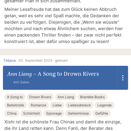
gesamter Plan in sich zusammenfällt.
Meiner Lesefreude hat das zum Glück keinen Abbruch
getan, weil es sehr viel Spaß machte, die Gedanken der
beiden zu verfolgen. Diejenigen, die „Wenn sie wüsste“
mochten und nach etwas Ähnlichem suchen, werden hier
einen packenden Thriller finden – der zwar nicht perfekt
konstruiert ist, aber dafür umso spaßiger zu lesen!
Tatjana
·
30. September 2024 ·
gelesen
Ann Liang
–
A Song to Drown Rivers
400 Seiten
A Song to
Drown Rivers
Ann Liang
Bramble Books
Belletristik
Romanze
Liebe
Liebesdreieck
Legende
China
Schönheit
Spionage
Geheimnisse
Gefühle
Xishi ist die schönste Frau Chinas und damit die einzige,
die ihr Land retten kann. Denn Fanli, der Berater des