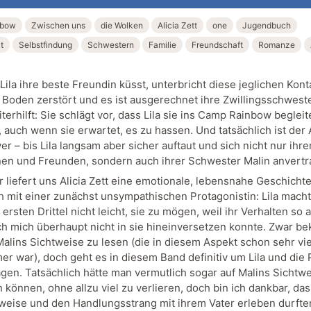
nbow
Zwischen uns
die Wolken
Alicia Zett
one
Jugendbuch
t
Selbstfindung
Schwestern
Familie
Freundschaft
Romanze
la ihre beste Freundin küsst, unterbricht diese jeglichen Konta
m Boden zerstört und es ist ausgerechnet ihre Zwillingsschweste
iterhilft: Sie schlägt vor, dass Lila sie ins Camp Rainbow begleite
, auch wenn sie erwartet, es zu hassen. Und tatsächlich ist der
r – bis Lila langsam aber sicher auftaut und sich nicht nur ihre
en und Freunden, sondern auch ihrer Schwester Malin anvertr
 liefert uns Alicia Zett eine emotionale, lebensnahe Geschichte
h mit einer zunächst unsympathischen Protagonistin: Lila mach
ersten Drittel nicht leicht, sie zu mögen, weil ihr Verhalten so
ch mich überhaupt nicht in sie hineinversetzen konnte. Zwar 
Malins Sichtweise zu lesen (die in diesem Aspekt schon sehr vie
r war), doch geht es in diesem Band definitiv um Lila und die
lagen. Tatsächlich hätte man vermutlich sogar auf Malins Sichtw
 können, ohne allzu viel zu verlieren, doch bin ich dankbar, da
tweise und den Handlungsstrang mit ihrem Vater erleben durfte