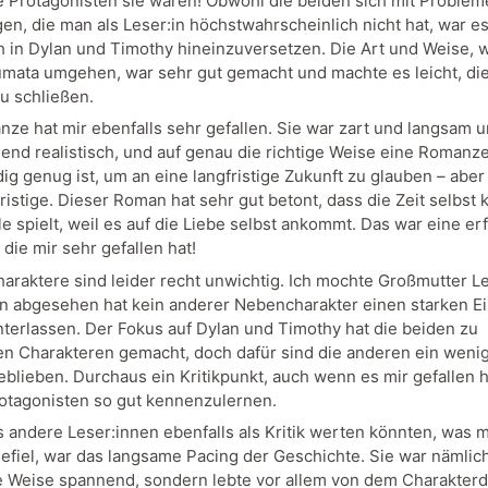
e Protagonisten sie waren! Obwohl die beiden sich mit Proble
gen, die man als Leser:in höchstwahrscheinlich nicht hat, war e
ch in Dylan und Timothy hineinzuversetzen. Die Art und Weise, w
umata umgehen, war sehr gut gemacht und machte es leicht, di
zu schließen.
nze hat mir ebenfalls sehr gefallen. Sie war zart und langsam 
end realistisch, und auf genau die richtige Weise eine Romanze
ig genug ist, um an eine langfristige Zukunft zu glauben – aber
ristige. Dieser Roman hat sehr gut betont, dass die Zeit selbst k
le spielt, weil es auf die Liebe selbst ankommt. Das war eine er
 die mir sehr gefallen hat!
araktere sind leider recht unwichtig. Ich mochte Großmutter L
n abgesehen hat kein anderer Nebencharakter einen starken E
interlassen. Der Fokus auf Dylan und Timothy hat die beiden zu
en Charakteren gemacht, doch dafür sind die anderen ein wenig
eblieben. Durchaus ein Kritikpunkt, auch wenn es mir gefallen h
otagonisten so gut kennenzulernen.
s andere Leser:innen ebenfalls als Kritik werten könnten, was m
gefiel, war das langsame Pacing der Geschichte. Sie war nämlich
e Weise spannend, sondern lebte vor allem von dem Charakter