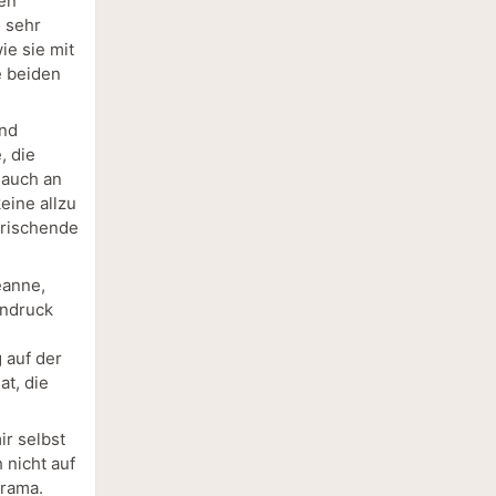
men
s sehr
ie sie mit
e beiden
und
, die
 auch an
eine allzu
frischende
eanne,
indruck
 auf der
at, die
ir selbst
 nicht auf
drama.