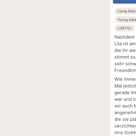
Camp Rai
Young Adul
LGBTQ+
Nachdem Li
Lila ist a
die ihr we
stimmt zu
sehr schwe
Freundinn
Wie immer
Mal jedoc
gerade im 
war und i
wir auch 
angenehme
die sie p
verzichten
ihre Sich