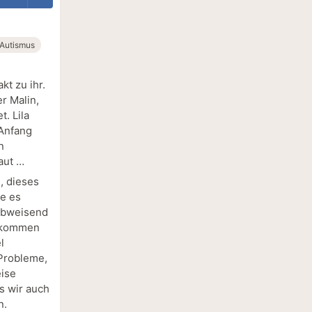
Autismus
kt zu ihr.
r Malin,
t. Lila
 Anfang
n
aut …
, dieses
te es
 abweisend
bekommen
l
 Probleme,
eise
ss wir auch
n.