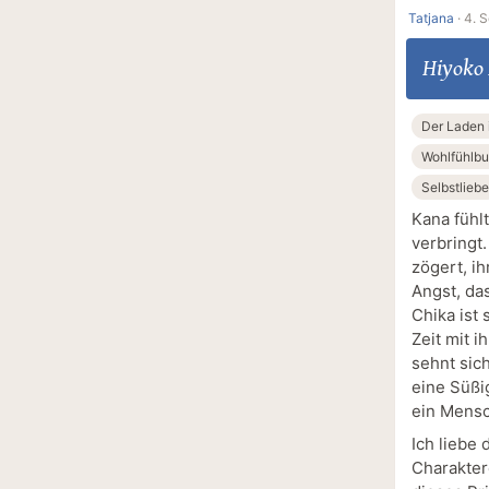
Tatjana
·
4. 
Hiyoko
Der Laden 
Wohlfühlb
Selbstliebe
Kana fühl
verbringt
zögert, ih
Angst, da
Chika ist
Zeit mit 
sehnt sic
eine Süßig
ein Mensc
Ich liebe
Charakter