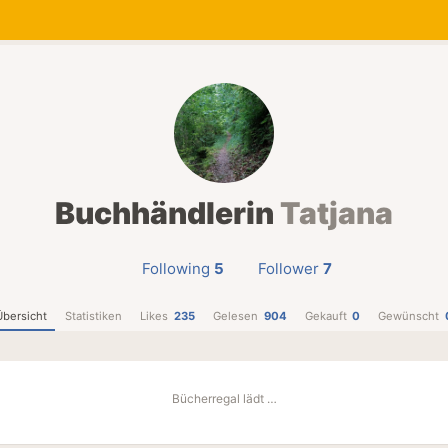
Buchhändlerin
Tatjana
Following
5
Follower
7
Übersicht
Statistiken
Likes
235
Gelesen
904
Gekauft
0
Gewünscht
Bücherregal lädt …