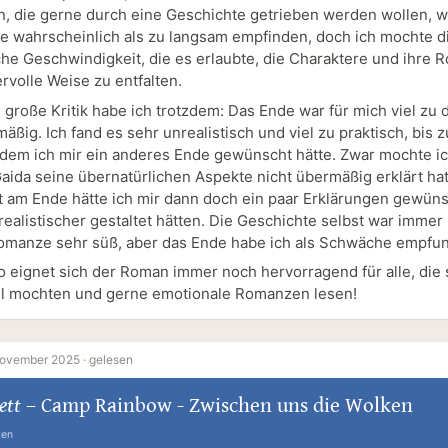
n, die gerne durch eine Geschichte getrieben werden wollen, 
e wahrscheinlich als zu langsam empfinden, doch ich mochte d
he Geschwindigkeit, die es erlaubte, die Charaktere und ihre
rvolle Weise zu entfalten.
 große Kritik habe ich trotzdem: Das Ende war für mich viel zu
ßig. Ich fand es sehr unrealistisch und viel zu praktisch, bis 
 dem ich mir ein anderes Ende gewünscht hätte. Zwar mochte ic
aida seine übernatürlichen Aspekte nicht übermäßig erklärt hat
 am Ende hätte ich mir dann doch ein paar Erklärungen gewüns
realistischer gestaltet hätten. Die Geschichte selbst war immer
omanze sehr süß, aber das Ende habe ich als Schwäche empfu
o eignet sich der Roman immer noch hervorragend für alle, die
il mochten und gerne emotionale Romanzen lesen!
November 2025 ·
gelesen
ett
–
Camp Rainbow - Zwischen uns die Wolken
ten