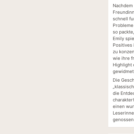
Nachdem L
Freundinn
schnell f
Probleme 
so packte
Emily spi
Positives 
zu konzen
wie ihre f
Highlight
gewidmet 
Die Geschi
„klassisc
die Entde
charakter
einen wun
Leserinne
genossen 