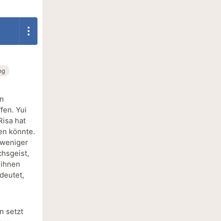
ng
en
fen. Yui
Risa hat
en könnte.
 weniger
chsgeist,
 ihnen
edeutet,
n
n setzt