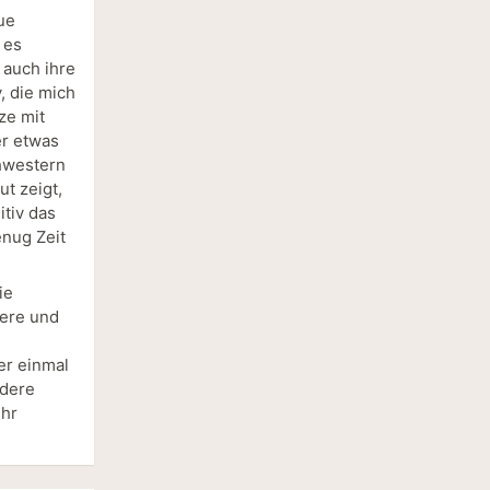
ue
 es
 auch ihre
, die mich
ze mit
er etwas
chwestern
gut zeigt,
itiv das
nug Zeit
ie
tere und
er einmal
ndere
ehr