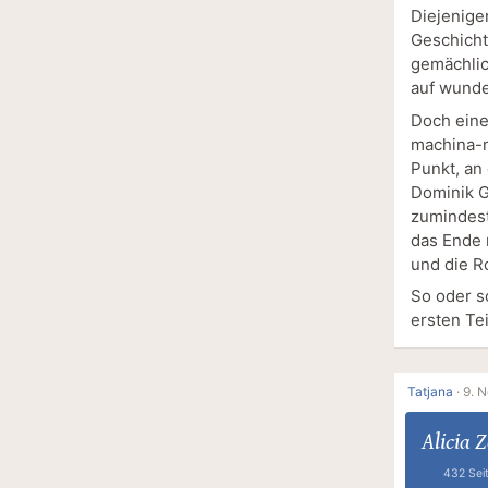
Diejenige
Geschicht
gemächlic
auf wunde
Doch eine
machina-mä
Punkt, an
Dominik G
zumindest
das Ende 
und die R
So oder s
ersten Te
Tatjana
·
9. 
Alicia Z
432 Sei