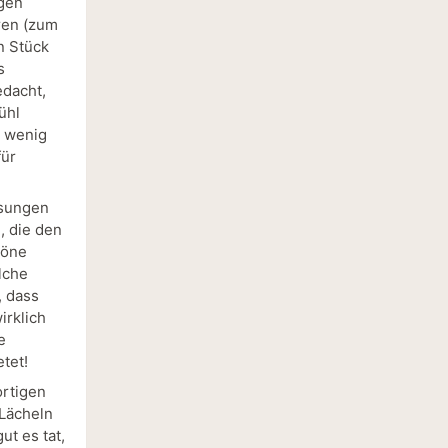
igen
ren (zum
n Stück
s
edacht,
ühl
n wenig
für
ösungen
, die den
höne
lche
, dass
irklich
e
tet!
ortigen
 Lächeln
ut es tat,