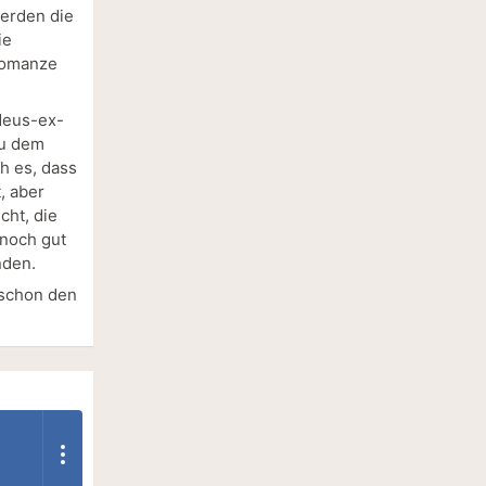
werden die
ie
 Romanze
 deus-ex-
zu dem
h es, dass
, aber
cht, die
 noch gut
nden.
 schon den