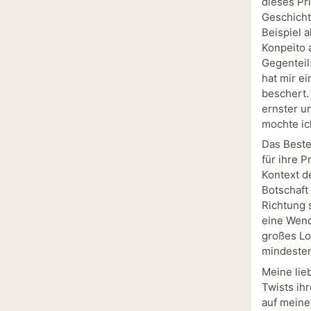
dieses Pr
Geschicht
Beispiel 
Konpeito 
Gegenteil
hat mir e
beschert. 
ernster u
mochte ic
Das Beste
für ihre 
Kontext d
Botschaft
Richtung 
eine Wend
großes Lo
mindesten
Meine lie
Twists ih
auf meine