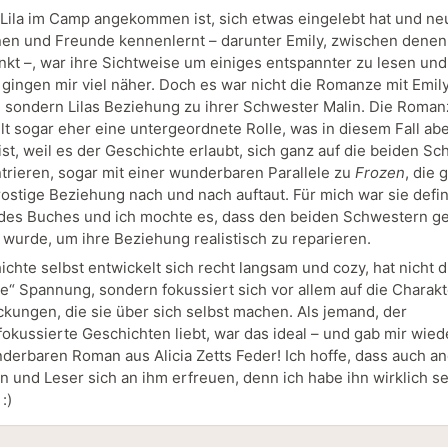
ila im Camp angekommen ist, sich etwas eingelebt hat und ne
en und Freunde kennenlernt – darunter Emily, zwischen denen
unkt –, war ihre Sichtweise um einiges entspannter zu lesen und
gingen mir viel näher. Doch es war nicht die Romanze mit Emily
, sondern Lilas Beziehung zu ihrer Schwester Malin. Die Roman
elt sogar eher eine untergeordnete Rolle, was in diesem Fall ab
ist, weil es der Geschichte erlaubt, sich ganz auf die beiden S
trieren, sogar mit einer wunderbaren Parallele zu
Frozen
, die 
rostige Beziehung nach und nach auftaut. Für mich war sie defin
 des Buches und ich mochte es, dass den beiden Schwestern ge
wurde, um ihre Beziehung realistisch zu reparieren.
chte selbst entwickelt sich recht langsam und cozy, hat nicht d
he“ Spannung, sondern fokussiert sich vor allem auf die Charak
ckungen, die sie über sich selbst machen. Als jemand, der
fokussierte Geschichten liebt, war das ideal – und gab mir wied
derbaren Roman aus Alicia Zetts Feder! Ich hoffe, dass auch a
n und Leser sich an ihm erfreuen, denn ich habe ihn wirklich s
:)