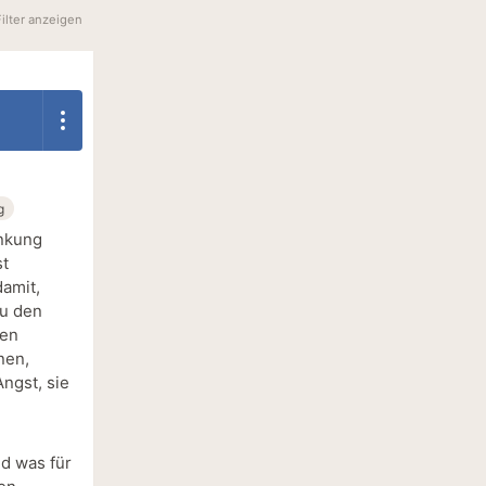
Filter anzeigen
g
ankung
st
amit,
zu den
ren
nen,
ngst, sie
nd was für