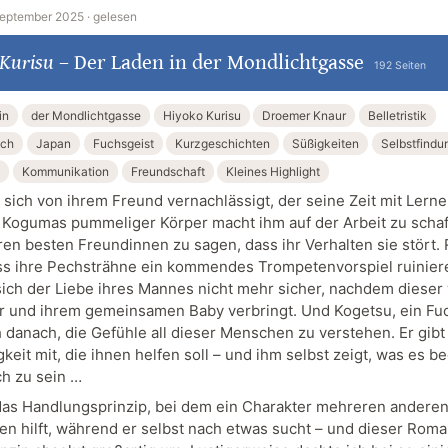
September 2025 ·
gelesen
 Kurisu
–
Der Laden in der Mondlichtgasse
192 Seiten
in
der Mondlichtgasse
Hiyoko Kurisu
Droemer Knaur
Belletristik
uch
Japan
Fuchsgeist
Kurzgeschichten
Süßigkeiten
Selbstfindu
Kommunikation
Freundschaft
Kleines Highlight
t sich von ihrem Freund vernachlässigt, der seine Zeit mit Lern
. Kogumas pummeliger Körper macht ihm auf der Arbeit zu schaf
ren besten Freundinnen zu sagen, dass ihr Verhalten sie stört. 
ss ihre Pechsträhne ein kommendes Trompetenvorspiel ruinier
 sich der Liebe ihres Mannes nicht mehr sicher, nachdem dieser
ihr und ihrem gemeinsamen Baby verbringt. Und Kogetsu, ein Fu
h danach, die Gefühle all dieser Menschen zu verstehen. Er gibt
keit mit, die ihnen helfen soll – und ihm selbst zeigt, was es b
h zu sein …
 das Handlungsprinzip, bei dem ein Charakter mehreren andere
en hilft, während er selbst nach etwas sucht – und dieser Roma