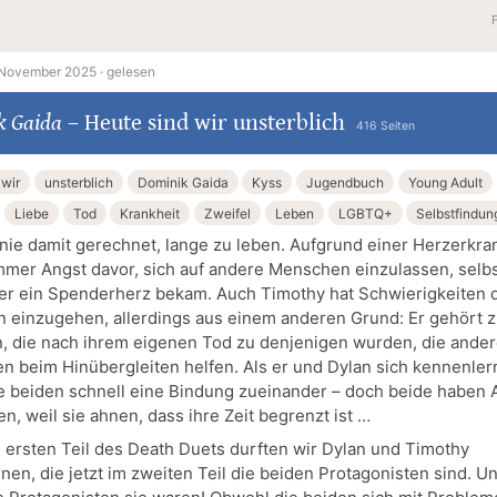
 November 2025 ·
gelesen
k Gaida
–
Heute sind wir unsterblich
416 Seiten
 wir
unsterblich
Dominik Gaida
Kyss
Jugendbuch
Young Adult
Liebe
Tod
Krankheit
Zweifel
Leben
LGBTQ+
Selbstfindun
 nie damit gerechnet, lange zu leben. Aufgrund einer Herzerkr
immer Angst davor, sich auf andere Menschen einzulassen, selb
r ein Spenderherz bekam. Auch Timothy hat Schwierigkeiten d
 einzugehen, allerdings aus einem anderen Grund: Er gehört 
 die nach ihrem eigenen Tod zu denjenigen wurden, die ande
n beim Hinübergleiten helfen. Als er und Dylan sich kennenler
e beiden schnell eine Bindung zueinander – doch beide haben A
en, weil sie ahnen, dass ihre Zeit begrenzt ist …
m ersten Teil des Death Duets durften wir Dylan und Timothy
nen, die jetzt im zweiten Teil die beiden Protagonisten sind. U