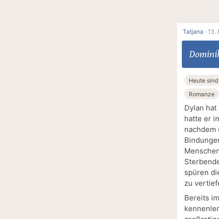
Tatjana
·
13.
Domini
Heute sind
Romanze
Dylan hat
hatte er 
nachdem e
Bindungen
Menschen,
Sterbende
spüren di
zu vertief
Bereits i
kennenler