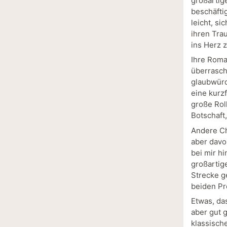
großartig
beschäfti
leicht, si
ihren Tra
ins Herz 
Ihre Roma
überrasch
glaubwürd
eine kurzf
große Rol
Botschaft,
Andere Ch
aber davo
bei mir h
großartig
Strecke g
beiden Pr
Etwas, da
aber gut 
klassisch