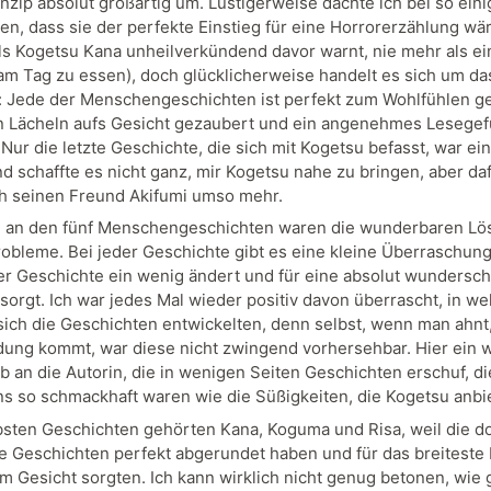
inzip absolut großartig um. Lustigerweise dachte ich bei so ein
en, dass sie der perfekte Einstieg für eine Horrorerzählung wä
als Kogetsu Kana unheilverkündend davor warnt, nie mehr als ei
am Tag zu essen), doch glücklicherweise handelt es sich um da
: Jede der Menschengeschichten ist perfekt zum Wohlfühlen g
in Lächeln aufs Gesicht gezaubert und ein angenehmes Lesegef
Nur die letzte Geschichte, die sich mit Kogetsu befasst, war ei
nd schaffte es nicht ganz, mir Kogetsu nahe zu bringen, aber da
h seinen Freund Akifumi umso mehr.
 an den fünf Menschengeschichten waren die wunderbaren L
Probleme. Bei jeder Geschichte gibt es eine kleine Überraschung
er Geschichte ein wenig ändert und für eine absolut wundersc
 sorgt. Ich war jedes Mal wieder positiv davon überrascht, in we
sich die Geschichten entwickelten, denn selbst, wenn man ahnt
ung kommt, war diese nicht zwingend vorhersehbar. Hier ein w
b an die Autorin, die in wenigen Seiten Geschichten erschuf, di
s so schmackhaft waren wie die Süßigkeiten, die Kogetsu anbie
bsten Geschichten gehörten Kana, Koguma und Risa, weil die d
re Geschichten perfekt abgerundet haben und für das breiteste
m Gesicht sorgten. Ich kann wirklich nicht genug betonen, wie g