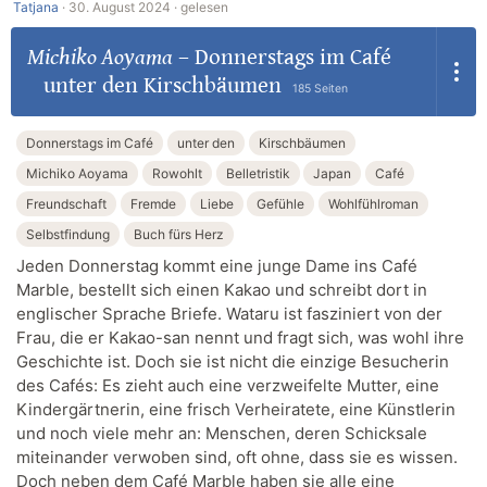
Tatjana
·
30. August 2024 ·
gelesen
Michiko Aoyama
–
Donnerstags im Café
unter den Kirschbäumen
185 Seiten
Donnerstags im Café
unter den
Kirschbäumen
Michiko Aoyama
Rowohlt
Belletristik
Japan
Café
Freundschaft
Fremde
Liebe
Gefühle
Wohlfühlroman
Selbstfindung
Buch fürs Herz
Jeden Donnerstag kommt eine junge Dame ins Café
Marble, bestellt sich einen Kakao und schreibt dort in
englischer Sprache Briefe. Wataru ist fasziniert von der
Frau, die er Kakao-san nennt und fragt sich, was wohl ihre
Geschichte ist. Doch sie ist nicht die einzige Besucherin
des Cafés: Es zieht auch eine verzweifelte Mutter, eine
Kindergärtnerin, eine frisch Verheiratete, eine Künstlerin
und noch viele mehr an: Menschen, deren Schicksale
miteinander verwoben sind, oft ohne, dass sie es wissen.
Doch neben dem Café Marble haben sie alle eine