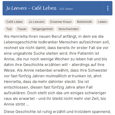
Jo Leevers
–
Café Leben
320 Seiten
Café Leben
Jo Leevers
Droemer Knaur
Belletristik
Leben
Tod
Trauer
Vergangenheit
Verschwinden
Als Henrietta ihren neuen Beruf anfängt, in dem sie die
Lebensgeschichte todkranker Menschen aufzeichnen soll,
rechnet sie nicht damit, dass bereits ihr erster Fall sie vor
eine ungeahnte Suche stellen wird. Ihre Patientin ist
Annie, die nur noch wenige Wochen zu leben hat und bis
dahin ihre Geschichte erzählen will - allerdings auf ihre
Weise. Als Annie nebenbei erwähnt, dass ihre Schwester
vor fast fünfzig Jahren mutmaßlich ertrunken ist, ahnt
Henrietta, dass da mehr dahinter steckt. Sie ist
entschlossen, diesen fast fünfzig Jahre alten Fall
aufzuklären. Doch stellt sich das um einiges schwieriger
raus als erwartet - und ihr bleibt nicht mehr viel Zeit, bis
Annie stirbt ...
Diese Geschichte ist ruhig erzählt und trotzdem spannend,