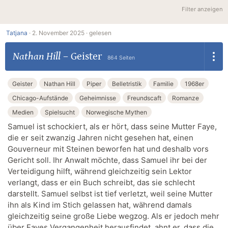
Filter anzeigen
Tatjana
·
2. November 2025 ·
gelesen
Nathan Hill
–
Geister
864 Seiten
Geister
Nathan Hill
Piper
Belletristik
Familie
1968er
Chicago-Aufstände
Geheimnisse
Freundscaft
Romanze
Medien
Spielsucht
Norwegische Mythen
Samuel ist schockiert, als er hört, dass seine Mutter Faye,
die er seit zwanzig Jahren nicht gesehen hat, einen
Gouverneur mit Steinen beworfen hat und deshalb vors
Gericht soll. Ihr Anwalt möchte, dass Samuel ihr bei der
Verteidigung hilft, während gleichzeitig sein Lektor
verlangt, dass er ein Buch schreibt, das sie schlecht
darstellt. Samuel selbst ist tief verletzt, weil seine Mutter
ihn als Kind im Stich gelassen hat, während damals
gleichzeitig seine große Liebe wegzog. Als er jedoch mehr
über Fayes Vergangenheit herausfindet, ahnt er, dass die