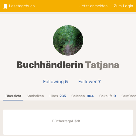
Lesetagebuch
Jetzt anmelden
Zum Login
Buchhändlerin
Tatjana
Following
5
Follower
7
Übersicht
Statistiken
Likes
235
Gelesen
904
Gekauft
0
Gewünsc
Bücherregal lädt …