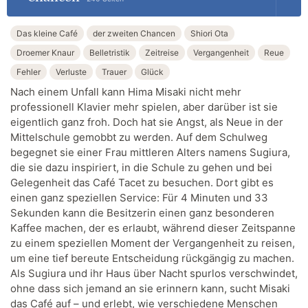
Das kleine Café
der zweiten Chancen
Shiori Ota
Droemer Knaur
Belletristik
Zeitreise
Vergangenheit
Reue
Fehler
Verluste
Trauer
Glück
Nach einem Unfall kann Hima Misaki nicht mehr
professionell Klavier mehr spielen, aber darüber ist sie
eigentlich ganz froh. Doch hat sie Angst, als Neue in der
Mittelschule gemobbt zu werden. Auf dem Schulweg
begegnet sie einer Frau mittleren Alters namens Sugiura,
die sie dazu inspiriert, in die Schule zu gehen und bei
Gelegenheit das Café Tacet zu besuchen. Dort gibt es
einen ganz speziellen Service: Für 4 Minuten und 33
Sekunden kann die Besitzerin einen ganz besonderen
Kaffee machen, der es erlaubt, während dieser Zeitspanne
zu einem speziellen Moment der Vergangenheit zu reisen,
um eine tief bereute Entscheidung rückgängig zu machen.
Als Sugiura und ihr Haus über Nacht spurlos verschwindet,
ohne dass sich jemand an sie erinnern kann, sucht Misaki
das Café auf – und erlebt, wie verschiedene Menschen