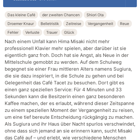
Das kleine Café
der zweiten Chancen
Shiori Ota
Droemer Knaur
Belletristik
Zeitreise
Vergangenheit
Reue
Fehler
Verluste
Trauer
Glück
Nach einem Unfall kann Hima Misaki nicht mehr
professionell Klavier mehr spielen, aber darüber ist sie
eigentlich ganz froh. Doch hat sie Angst, als Neue in der
Mittelschule gemobbt zu werden. Auf dem Schulweg
begegnet sie einer Frau mittleren Alters namens Sugiura,
die sie dazu inspiriert, in die Schule zu gehen und bei
Gelegenheit das Café Tacet zu besuchen. Dort gibt es
einen ganz speziellen Service: Für 4 Minuten und 33
Sekunden kann die Besitzerin einen ganz besonderen
Kaffee machen, der es erlaubt, während dieser Zeitspanne
zu einem speziellen Moment der Vergangenheit zu reisen,
um eine tief bereute Entscheidung rückgängig zu machen.
Als Sugiura und ihr Haus über Nacht spurlos verschwindet,
ohne dass sich jemand an sie erinnern kann, sucht Misaki
das Café auf – und erlebt, wie verschiedene Menschen