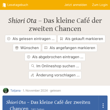
Lesetagebuch
Jetzt anmelden
Zum Login
Shiori Ota
–
Das kleine Café der
zweiten Chancen
Als gelesen eintragen …
Als gekauft markieren
Wünschen
Als angefangen markieren
Als abgebrochen eintragen …
Im Onlineshop suchen …
Änderung vorschlagen …
Tatjana
·
1. November 2024 ·
gelesen
Shiori Ota
–
Das kleine Café der zweiten
Chancen
240 Seiten