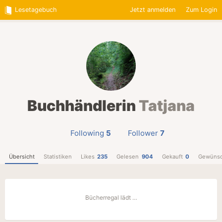
Lesetagebuch
Jetzt anmelden
Zum Login
Buchhändlerin
Tatjana
Following
5
Follower
7
Übersicht
Statistiken
Likes
235
Gelesen
904
Gekauft
0
Gewünsc
Bücherregal lädt …