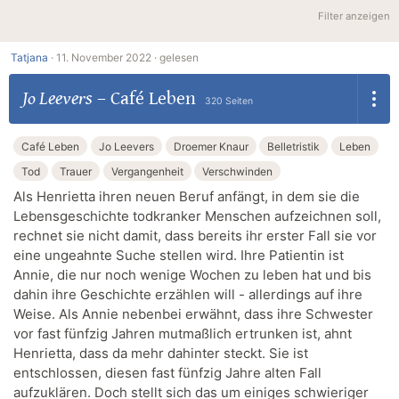
Filter anzeigen
Tatjana
·
11. November 2022 ·
gelesen
Jo Leevers
–
Café Leben
320 Seiten
Café Leben
Jo Leevers
Droemer Knaur
Belletristik
Leben
Tod
Trauer
Vergangenheit
Verschwinden
Als Henrietta ihren neuen Beruf anfängt, in dem sie die
Lebensgeschichte todkranker Menschen aufzeichnen soll,
rechnet sie nicht damit, dass bereits ihr erster Fall sie vor
eine ungeahnte Suche stellen wird. Ihre Patientin ist
Annie, die nur noch wenige Wochen zu leben hat und bis
dahin ihre Geschichte erzählen will - allerdings auf ihre
Weise. Als Annie nebenbei erwähnt, dass ihre Schwester
vor fast fünfzig Jahren mutmaßlich ertrunken ist, ahnt
Henrietta, dass da mehr dahinter steckt. Sie ist
entschlossen, diesen fast fünfzig Jahre alten Fall
aufzuklären. Doch stellt sich das um einiges schwieriger