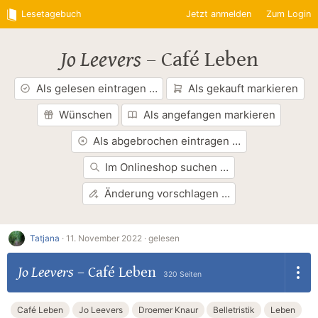
Lesetagebuch
Jetzt anmelden
Zum Login
Jo Leevers
–
Café Leben
Als gelesen eintragen …
Als gekauft markieren
Wünschen
Als angefangen markieren
Als abgebrochen eintragen …
Im Onlineshop suchen …
Änderung vorschlagen …
Tatjana
·
11. November 2022 ·
gelesen
Jo Leevers
–
Café Leben
320 Seiten
Café Leben
Jo Leevers
Droemer Knaur
Belletristik
Leben