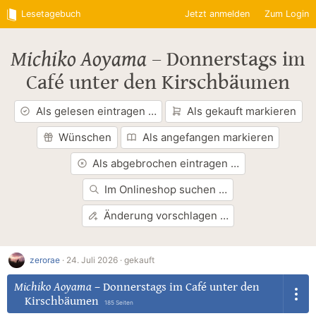
Lesetagebuch
Jetzt anmelden
Zum Login
Michiko Aoyama
–
Donnerstags im
Café unter den Kirschbäumen
Als gelesen eintragen …
Als gekauft markieren
Wünschen
Als angefangen markieren
Als abgebrochen eintragen …
Im Onlineshop suchen …
Änderung vorschlagen …
zerorae
·
24. Juli 2026 ·
gekauft
Michiko Aoyama
–
Donnerstags im Café unter den
Kirschbäumen
185 Seiten