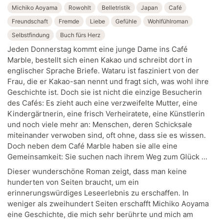
Michiko Aoyama
Rowohlt
Belletristik
Japan
Café
Freundschaft
Fremde
Liebe
Gefühle
Wohlfühlroman
Selbstfindung
Buch fürs Herz
Jeden Donnerstag kommt eine junge Dame ins Café
Marble, bestellt sich einen Kakao und schreibt dort in
englischer Sprache Briefe. Wataru ist fasziniert von der
Frau, die er Kakao-san nennt und fragt sich, was wohl ihre
Geschichte ist. Doch sie ist nicht die einzige Besucherin
des Cafés: Es zieht auch eine verzweifelte Mutter, eine
Kindergärtnerin, eine frisch Verheiratete, eine Künstlerin
und noch viele mehr an: Menschen, deren Schicksale
miteinander verwoben sind, oft ohne, dass sie es wissen.
Doch neben dem Café Marble haben sie alle eine
Gemeinsamkeit: Sie suchen nach ihrem Weg zum Glück …
Dieser wunderschöne Roman zeigt, dass man keine
hunderten von Seiten braucht, um ein
erinnerungswürdiges Leseerlebnis zu erschaffen. In
weniger als zweihundert Seiten erschafft Michiko Aoyama
eine Geschichte, die mich sehr berührte und mich am