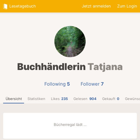
Lesetagebuch
Jetzt anmelden
Zum Login
Buchhändlerin
Tatjana
Following
5
Follower
7
Übersicht
Statistiken
Likes
235
Gelesen
904
Gekauft
0
Gewünsc
Bücherregal lädt …