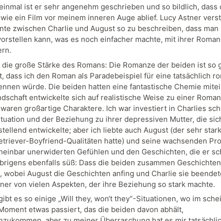
einmal ist er sehr angenehm geschrieben und so bildlich, dass 
wie ein Film vor meinem inneren Auge ablief. Lucy Astner verst
te zwischen Charlie und August so zu beschreiben, dass man 
orstellen kann, was es noch einfacher machte, mit ihrer Roma
ern.
 die große Stärke des Romans: Die Romanze der beiden ist so 
, dass ich den Roman als Paradebeispiel für eine tatsächlich r
ennen würde. Die beiden hatten eine fantastische Chemie mite
ndschaft entwickelte sich auf realistische Weise zu einer Roma
 waren großartige Charaktere. Ich war investiert in Charlies sc
ituation und der Beziehung zu ihrer depressiven Mutter, die sic
tellend entwickelte; aber ich liebte auch August (der sehr star
triever-Boyfriend-Qualitäten hatte) und seine wachsenden Pr
heinbar unerwiderten Gefühlen und den Geschichten, die er sch
brigens ebenfalls süß: Dass die beiden zusammen Geschichten
, wobei August die Geschichten anfing und Charlie sie beendet
iner von vielen Aspekten, der ihre Beziehung so stark machte.
gibt es so einige „Will they, won‘t they“-Situationen, wo im sche
 Moment etwas passiert, das die beiden davon abhält,
ukommen, aber zu meiner Überraschung hat es mir tatsächli