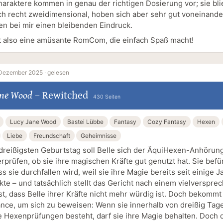
araktere kommen in genau der richtigen Dosierung vor; sie bl
ich recht zweidimensional, hoben sich aber sehr gut voneinande
ßen bei mir einen bleibenden Eindruck.
 also eine amüsante RomCom, die einfach Spaß macht!
 Dezember 2025 ·
gelesen
ane Wood
–
Rewitched
430 Seiten
Lucy Jane Wood
Bastei Lübbe
Fantasy
Cozy Fantasy
Hexen
Liebe
Freundschaft
Geheimnisse
dreißigsten Geburtstag soll Belle sich der ÄquiHexen-Anhörung
rprüfen, ob sie ihre magischen Kräfte gut genutzt hat. Sie befü
ss sie durchfallen wird, weil sie ihre Magie bereits seit einige 
kte – und tatsächlich stellt das Gericht nach einem vielverspr
st, dass Belle ihrer Kräfte nicht mehr würdig ist. Doch bekommt
ance, um sich zu beweisen: Wenn sie innerhalb von dreißig Tag
 Hexenprüfungen besteht, darf sie ihre Magie behalten. Doch d