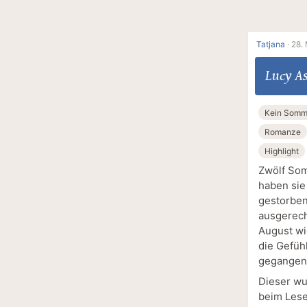
Tatjana
·
28. 
Lucy A
Kein Somm
Romanze
Highlight
Zwölf Som
haben sie
gestorben
ausgerech
August wi
die Gefüh
gegangen
Dieser wu
beim Lese