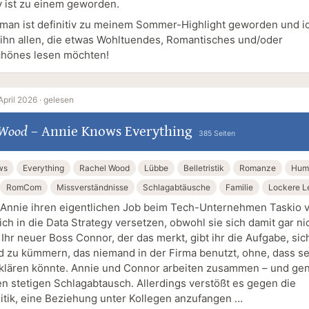
y ist zu einem geworden.
man ist definitiv zu meinem Sommer-Highlight geworden und i
ihn allen, die etwas Wohltuendes, Romantisches und/oder
hönes lesen möchten!
April 2026 ·
gelesen
 Wood
–
Annie Knows Everything
385 Seiten
ws
Everything
Rachel Wood
Lübbe
Belletristik
Romanze
Hum
RomCom
Missverständnisse
Schlagabtäusche
Familie
Lockere L
nnie ihren eigentlichen Job beim Tech-Unternehmen Taskio ve
sich in die Data Strategy versetzen, obwohl sie sich damit gar ni
Ihr neuer Boss Connor, der das merkt, gibt ihr die Aufgabe, sic
 zu kümmern, das niemand in der Firma benutzt, ohne, dass s
rklären könnte. Annie und Connor arbeiten zusammen – und ge
en stetigen Schlagabtausch. Allerdings verstößt es gegen die
itik, eine Beziehung unter Kollegen anzufangen …