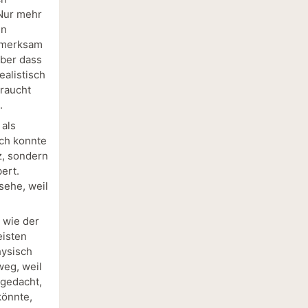
 Nur mehr
en
ufmerksam
aber dass
ealistisch
braucht
.
 als
Ich konnte
z, sondern
ert.
sehe, weil
, wie der
eisten
hysisch
weg, weil
 gedacht,
könnte,