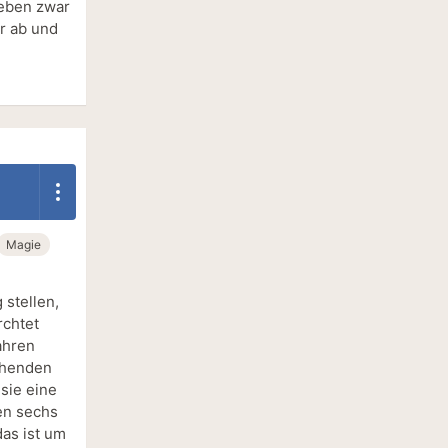
ieben zwar
r ab und
Magie
 stellen,
rchtet
Jahren
echenden
 sie eine
en sechs
as ist um