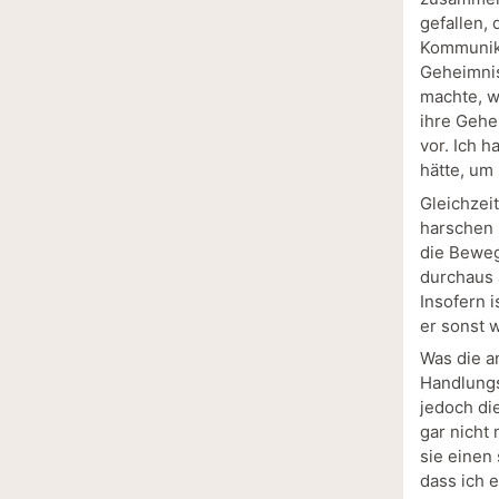
gefallen,
Kommunika
Geheimnis
machte, w
ihre Gehe
vor. Ich 
hätte, um
Gleichzei
harschen 
die Beweg
durchaus 
Insofern i
er sonst 
Was die a
Handlungs
jedoch di
gar nicht
sie einen 
dass ich e