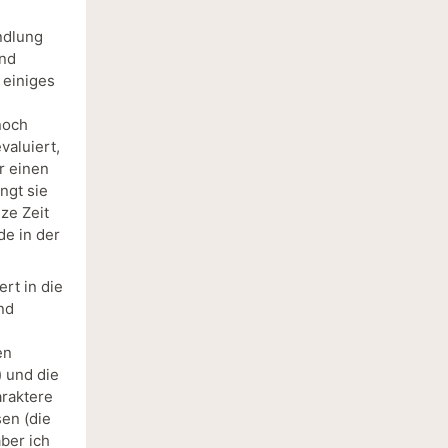
andlung
und
 einiges
noch
valuiert,
r einen
ngt sie
ze Zeit
de in der
ert in die
nd
en
) und die
araktere
sen (die
ber ich