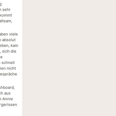
g
h sehr
bekommt
altsam,
aben viele
 absolut
ieben, kam
 sich die
ge
 schnell
ien nicht
Gespräche
ashboard,
ch aus
n Annie
rgerissen