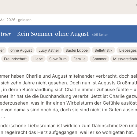
Mai 2026 ·
gelesen
stner
–
Kein Sommer ohne August
405 Seiten
er
ohne August
Lucy Astner
Bastei Lübbe
Belletristik
Liebesges
Freundschaft
Liebe
Slow Burn
Familie
Sommer
Missverständ
mer haben Charlie und August miteinander verbracht, doch se
 sich zehn Jahre nicht gesehen. Doch nun ist Augusts Großmutt
, in deren Buchhandlung sich Charlie immer zuhause fühlte – 
net ihr hat sie die Buchhandlung vererbt. Jetzt ist Charlie ge
ederzusehen, was in ihr einen Wirbelsturm der Gefühle auslöst
le von damals sind noch da, doch sie sind nicht im Guten ausei
 …
nderschöne Liebesroman ist wirklich zum Dahinschmelzen und 
n regelrecht das Herz aufgegangen, weil er so wohlgetan hat.