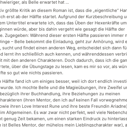
hwieriger, als Belle erwartet hat …
tiv größte Kritik an diesem Roman ist, dass die „eigentliche“ H
ich erst ab der Hälfte startet. Aufgrund der Kurzbeschreibung 
dem Untertitel erwartete ich, dass das Üben der Hexenkräfte um
ginnen würde, aber bis dahin vergeht wie gesagt die Hälfte der
e. Zugegeben: Während dieser ersten Hälfte passieren immer 
Dinge – Belle bekommt die Einladung, geht zur Anhörung, wird e
h, sucht und findet einen anderen Weg, entscheidet sich dann fü
d lernt ihn schließlich auch kennen, und währenddessen verbri
t mit den anderen Charakteren. Doch dadurch, dass ich die gan
rtete, über die Übungstage zu lesen, kam es mir so vor, als wür
fte so gut wie nichts passieren.
 Hälfte fand ich um einiges besser, weil ich dort endlich investi
wurde. Ich mochte Belle und die Magieübungen, ihre Zweifel u
ezüglich ihrer Buchhandlung, ihre Beziehungen zu meinen
charakteren (ihren Mentor, den ich auf keinen Fall vorwegnehm
owie ihren Love Interest Rune und ihre beste Freundin Ariadne
im Allgemeinen. Es war zwar nicht perfekt, weil viele Nebench
cht genug Zeit bekamen, um einen starken Eindruck zu hinterlas
ist Belles Mentor, der mühelos mein Lieblingscharakter war), a