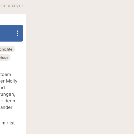
Filter anzeigen
chichte
nisse
itdem
er Molly
und
zwungen,
 – denn
nander
mir ist