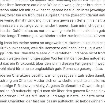
 dass ihre Romanze auf diese Weise ein wenig länger brauchte.
tion hätte ich mir gewünscht, gerade bezüglich ihrer jeweilig
se; zwar bin ich froh, dass August Charlie (zurecht!) darauf a
ie wenig ihm ihr Umgang mit einem gewissen Geheimnis half, 
imnisse sie so lange voneinander trennen, kam mir nicht ganz r
hatte das Gefühl, dass es nur ein wenig mehr Kommunikation ge
 ihre lange Trennung zu verhindern oder zumindest abzukürzen
tig kann ich meine sonst so ungewollte Miskommunikation nicht
Kritikpunkt sehen, weil die Romanze dafür schlicht zu gut war. 
gründe der Charaktere sehr gut verstehen und habe nicht trot
auch wegen ihren ungesagten Worten mit den beiden mitgefieb
st das ein Kritikpunkt, über den ich in diesem Fall gerne hinweg
wohl nicht für eine so unglaublich gute Romanze gesorgt hätte.
nderen Charaktere betrifft, war ich gesagt sehr zufrieden damit
strang um Charlies Mutter sich entwickelte, mochte am allerm
e stetige Präsenz von Molly, Augusts Großmutter: Obwohl sie p
 mal so oft auftaucht, spürt man sie über den ganzen Roman hin
so großen Einfluss auf Charlie und August hatte. Ich hätte nicht
inen Charakter, der fast nur passiv auftaucht, so liebgewinnen 