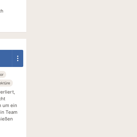
ch
or
ektüre
rliert,
cht
h um ein
ein Team
nießen