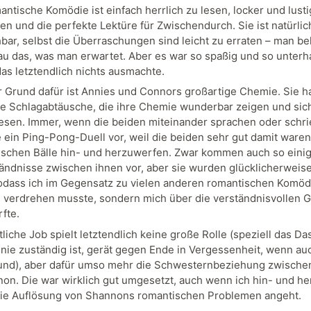
ntische Komödie ist einfach herrlich zu lesen, locker und lusti
en und die perfekte Lektüre für Zwischendurch. Sie ist natürlic
bar, selbst die Überraschungen sind leicht zu erraten – man 
u das, was man erwartet. Aber es war so spaßig und so unterh
das letztendlich nichts ausmachte.
r Grund dafür ist Annies und Connors großartige Chemie. Sie h
e Schlagabtäusche, die ihre Chemie wunderbar zeigen und sich
esen. Immer, wenn die beiden miteinander sprachen oder schr
 ein Ping-Pong-Duell vor, weil die beiden sehr gut damit waren,
schen Bälle hin- und herzuwerfen. Zwar kommen auch so eini
ändnisse zwischen ihnen vor, aber sie wurden glücklicherweise
sodass ich im Gegensatz zu vielen anderen romantischen Komöd
 verdrehen musste, sondern mich über die verständnisvollen 
fte.
liche Job spielt letztendlich keine große Rolle (speziell das D
nnie zuständig ist, gerät gegen Ende in Vergessenheit, wenn au
nd), aber dafür umso mehr die Schwesternbeziehung zwische
on. Die war wirklich gut umgesetzt, auch wenn ich hin- und he
die Auflösung von Shannons romantischen Problemen angeht.