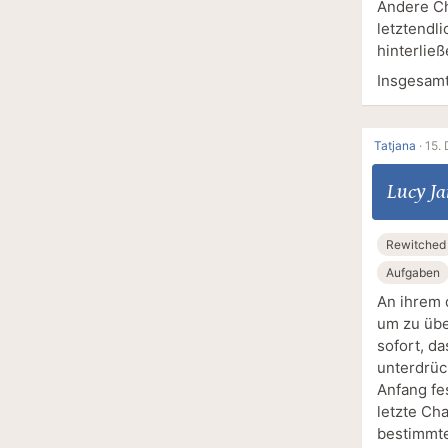
Andere Ch
letztendl
hinterlie
Insgesamt
Tatjana
·
15.
Lucy J
Rewitched
Aufgaben
An ihrem 
um zu übe
sofort, da
unterdrüc
Anfang fe
letzte Ch
bestimmte