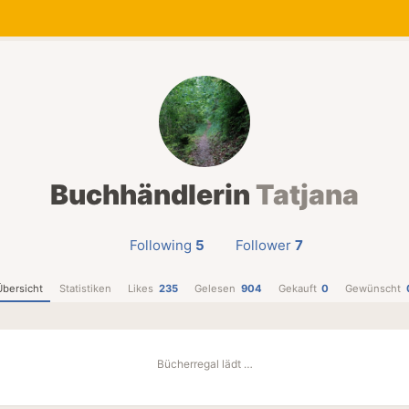
Buchhändlerin
Tatjana
Following
5
Follower
7
Übersicht
Statistiken
Likes
235
Gelesen
904
Gekauft
0
Gewünscht
Bücherregal lädt …