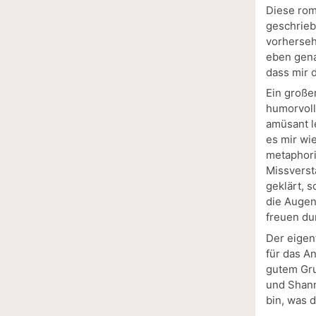
Diese roma
geschrieb
vorherseh
eben gena
dass mir 
Ein große
humorvoll
amüsant l
es mir wie
metaphori
Missverst
geklärt, 
die Augen
freuen dur
Der eigent
für das A
gutem Gru
und Shann
bin, was 