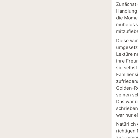
Zunächst 
Handlung 
die Momen
mühelos v
mitzufieb
Diese war
umgesetzt
Lektüre n
ihre Freu
sie selbst
Familiens
zufriedens
Golden-Re
seinen sc
Das war ü
schrieben
war nur e
Natürlich 
richtigen
zusammenz