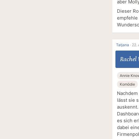
aber Moll
Dieser Ro
empfehle 
Wundersc
Tatjana
·
22. 
Rachel
Annie Kno
Komödie
Nachdem A
lässt sie 
auskennt. 
Dashboard
es sich e
dabei ein
Firmenpol