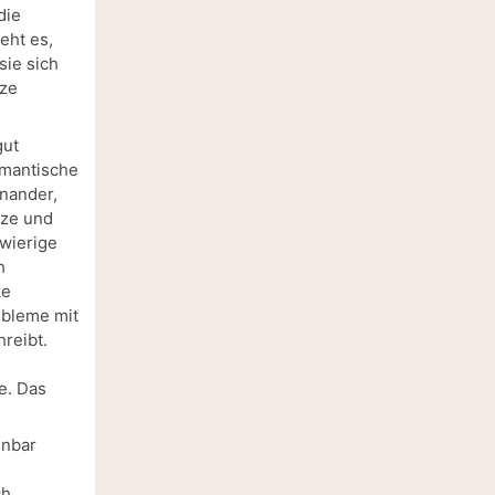
die
eht es,
sie sich
nze
gut
omantische
inander,
nze und
hwierige
h
ke
obleme mit
reibt.
e. Das
inbar
ch