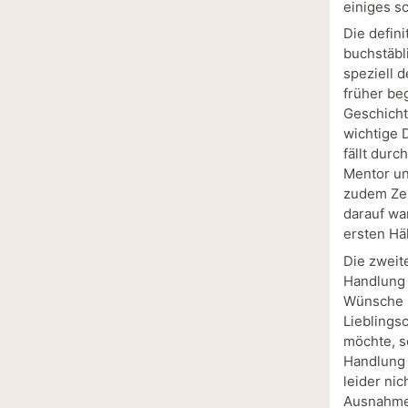
einiges sc
Die defini
buchstäbl
speziell 
früher be
Geschicht
wichtige 
fällt durc
Mentor un
zudem Zei
darauf wa
ersten Häl
Die zweite
Handlung 
Wünsche b
Lieblings
möchte, s
Handlung 
leider ni
Ausnahme 