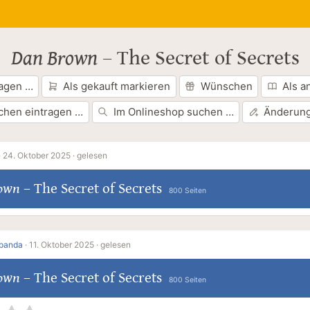
Dan Brown
–
The Secret of Secrets
ragen …
Als gekauft markieren
Wünschen
Als a
chen eintragen …
Im Onlineshop suchen …
Änderung
·
24. Oktober 2025 ·
gelesen
own
–
The Secret of Secrets
800 Seiten
opanda
·
11. Oktober 2025 ·
gelesen
own
–
The Secret of Secrets
800 Seiten