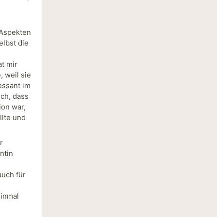
 Aspekten
lbst die
n
t mir
, weil sie
essant im
ch, dass
on war,
llte und
r
ntin
auch für
einmal