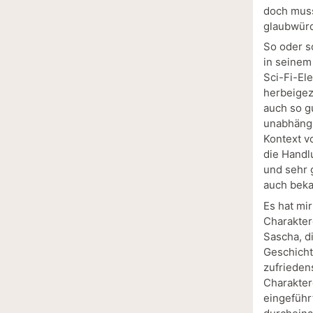
doch muss
glaubwürd
So oder s
in seinem
Sci-Fi-El
herbeigez
auch so gu
unabhängi
Kontext v
die Handl
und sehr 
auch bek
Es hat mi
Charakter
Sascha, d
Geschicht
zufrieden
Charaktere
eingeführ