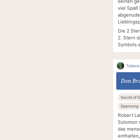
seinen gen
viel Spaß
abgenudel
Lieblingsp
Die 2 Ste
2. Stern 
Symbols ei
Tatjana
Dan Br
Secret of 
Spannung
Robert La
Solomon n
das mensc
enthalten