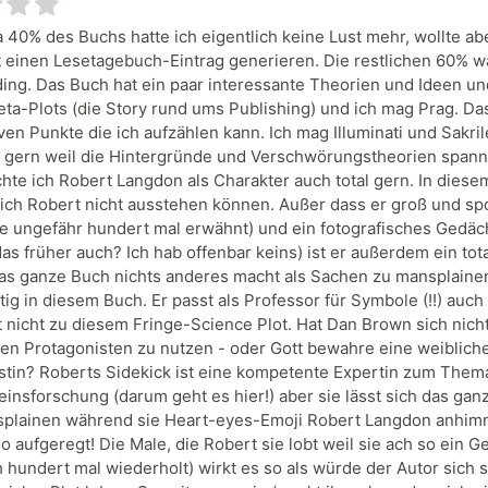
 40% des Buchs hatte ich eigentlich keine Lust mehr, wollte ab
 einen Lesetagebuch-Eintrag generieren. Die restlichen 60% w
ing. Das Buch hat ein paar interessante Theorien und Ideen un
eta-Plots (die Story rund ums Publishing) und ich mag Prag. D
iven Punkte die ich aufzählen kann. Ich mag Illuminati und Sakr
 gern weil die Hintergründe und Verschwörungstheorien spann
chte ich Robert Langdon als Charakter auch total gern. In dies
 ich Robert nicht ausstehen können. Außer dass er groß und spor
e ungefähr hundert mal erwähnt) und ein fotografisches Gedäch
das früher auch? Ich hab offenbar keins) ist er außerdem ein tota
das ganze Buch nichts anderes macht als Sachen zu mansplainen!
tig in diesem Buch. Er passt als Professor für Symbole (!!) auch
 nicht zu diesem Fringe-Science Plot. Hat Dan Brown sich nicht
en Protagonisten zu nutzen - oder Gott bewahre eine weiblich
stin? Roberts Sidekick ist eine kompetente Expertin zum Them
insforschung (darum geht es hier!) aber sie lässt sich das gan
splainen während sie Heart-eyes-Emoji Robert Langdon anhimm
o aufgeregt! Die Male, die Robert sie lobt weil sie ach so ein Ge
 hundert mal wiederholt) wirkt es so als würde der Autor sich s