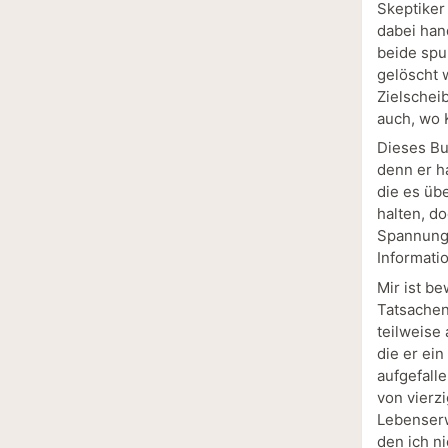
Skeptiker
dabei han
beide spu
gelöscht 
Zielschei
auch, wo 
Dieses Bu
denn er h
die es üb
halten, d
Spannung 
Informatio
Mir ist b
Tatsachen 
teilweise 
die er ein
aufgefall
von vierz
Lebenserw
den ich n