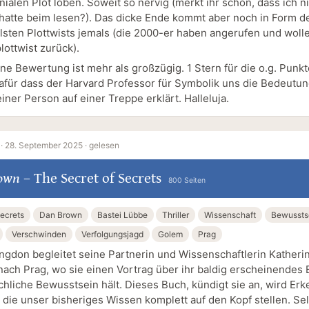
ialen Plot loben. Soweit so nervig (merkt ihr schon, dass ich n
 hatte beim lesen?). Das dicke Ende kommt aber noch in Form d
sten Plottwists jemals (die 2000-er haben angerufen und woll
lottwist zurück).
rne Bewertung ist mehr als großzügig. 1 Stern für die o.g. Punk
dafür dass der Harvard Professor für Symbolik uns die Bedeutu
ner Person auf einer Treppe erklärt. Halleluja.
·
28. September 2025 ·
gelesen
own
–
The Secret of Secrets
800 Seiten
Secrets
Dan Brown
Bastei Lübbe
Thriller
Wissenschaft
Bewussts
Verschwinden
Verfolgungsjagd
Golem
Prag
ngdon begleitet seine Partnerin und Wissenschaftlerin Katheri
ach Prag, wo sie einen Vortrag über ihr baldig erscheinendes
hliche Bewusstsein hält. Dieses Buch, kündigt sie an, wird Erk
, die unser bisheriges Wissen komplett auf den Kopf stellen. Se