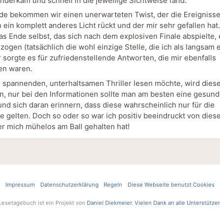
nderkam und schnell in die jeweilige Sichtweise fand.
e bekommen wir einen unerwarteten Twist, der die Ereigniss
 ein komplett anderes Licht rückt und der mir sehr gefallen hat
das Ende selbst, das sich nach dem explosiven Finale abspielte,
zogen (tatsächlich die wohl einzige Stelle, die ich als langsam
 sorgte es für zufriedenstellende Antworten, die mir ebenfalls
en waren.
 spannenden, unterhaltsamen Thriller lesen möchte, wird diese
 nur bei den Informationen sollte man am besten eine gesund
und sich daran erinnern, dass diese wahrscheinlich nur für die
e gelten. Doch so oder so war ich positiv beeindruckt von die
r mich mühelos am Ball gehalten hat!
Impressum
Datenschutzerklärung
Regeln
Diese Webseite benutzt Cookies
Lesetagebuch ist ein Projekt von
Daniel Diekmeier
.
Vielen Dank an alle Unterstütze