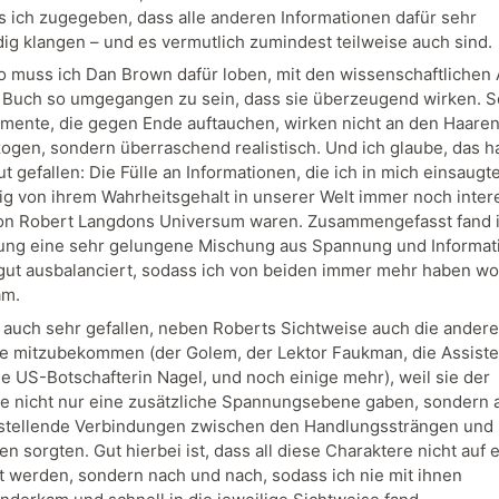
 ich zugegeben, dass alle anderen Informationen dafür sehr
ig klangen – und es vermutlich zumindest teilweise auch sind.
o muss ich Dan Brown dafür loben, mit den wissenschaftlichen
 Buch so umgegangen zu sein, dass sie überzeugend wirken. Se
emente, die gegen Ende auftauchen, wirken nicht an den Haare
ogen, sondern überraschend realistisch. Und ich glaube, das ha
t gefallen: Die Fülle an Informationen, die ich in mich einsaugte
g von ihrem Wahrheitsgehalt in unserer Welt immer noch inter
on Robert Langdons Universum waren. Zusammengefasst fand i
ung eine sehr gelungene Mischung aus Spannung und Informati
gut ausbalanciert, sodass ich von beiden immer mehr haben wo
am.
r auch sehr gefallen, neben Roberts Sichtweise auch die andere
e mitzubekommen (der Golem, der Lektor Faukman, die Assiste
ie US-Botschafterin Nagel, und noch einige mehr), weil sie der
e nicht nur eine zusätzliche Spannungsebene gaben, sondern 
stellende Verbindungen zwischen den Handlungssträngen und
n sorgten. Gut hierbei ist, dass all diese Charaktere nicht auf 
t werden, sondern nach und nach, sodass ich nie mit ihnen