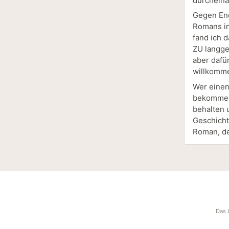
durcheina
Gegen End
Romans in
fand ich 
ZU langge
aber dafür
willkomm
Wer einen
bekommen,
behalten 
Geschicht
Roman, de
Das 