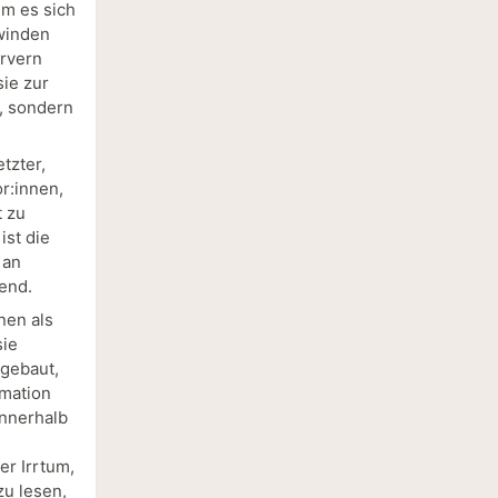
um es sich
hwinden
ervern
sie zur
t, sondern
tzter,
r:innen,
t zu
ist die
 an
rend.
nen als
sie
ngebaut,
rmation
innerhalb
er Irrtum,
zu lesen,