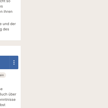
icht so
es
en ihren
te und der
ng des
ein
ne
 Buch über
enntnisse
lbst