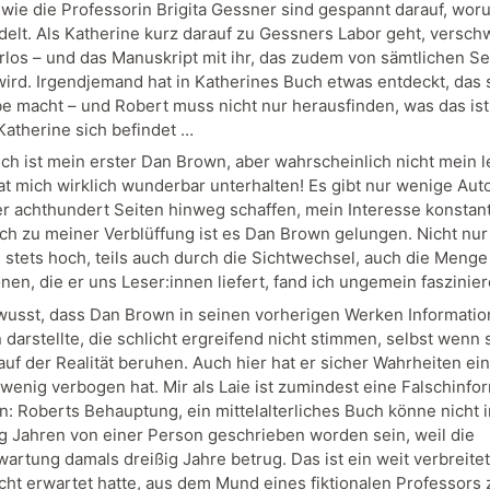
 wie die Professorin Brigita Gessner sind gespannt darauf, wor
delt. Als Katherine kurz darauf zu Gessners Labor geht, versc
rlos – und das Manuskript mit ihr, das zudem von sämtlichen S
wird. Irgendjemand hat in Katherines Buch etwas entdeckt, das 
be macht – und Robert muss nicht nur herausfinden, was das is
Katherine sich befindet …
ch ist mein erster Dan Brown, aber wahrscheinlich nicht mein le
at mich wirklich wunderbar unterhalten! Es gibt nur wenige Auto
er achthundert Seiten hinweg schaffen, mein Interesse konstan
och zu meiner Verblüffung ist es Dan Brown gelungen. Nicht nur 
stets hoch, teils auch durch die Sichtwechsel, auch die Menge
nen, die er uns Leser:innen liefert, fand ich ungemein faszinie
ewusst, dass Dan Brown in seinen vorherigen Werken Informatio
darstellte, die schlicht ergreifend nicht stimmen, selbst wenn 
auf der Realität beruhen. Auch hier hat er sicher Wahrheiten ei
 wenig verbogen hat. Mir als Laie ist zumindest eine Falschinfo
en: Roberts Behauptung, ein mittelalterliches Buch könne nicht 
ig Jahren von einer Person geschrieben worden sein, weil die
artung damals dreißig Jahre betrug. Das ist ein weit verbreitet
icht erwartet hatte, aus dem Mund eines fiktionalen Professors 