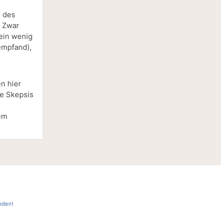
e des
. Zwar
 ein wenig
 empfand),
n hier
e Skepsis
sem
nden!