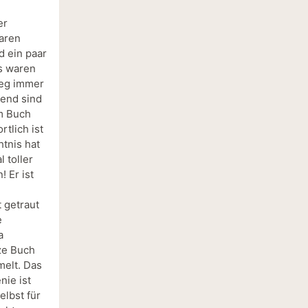
er
aren
d ein paar
as waren
ileg immer
end sind
em Buch
tlich ist
tnis hat
l toller
 Er ist
 getraut
e
a
ze Buch
elt. Das
nie ist
elbst für