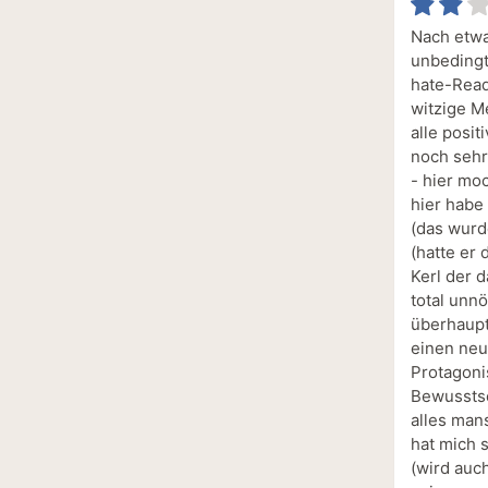
Nach etwa
unbedingt
hate-Read
witzige M
alle posit
noch sehr
- hier mo
hier habe
(das wurd
(hatte er 
Kerl der 
total unnö
überhaupt
einen neu
Protagoni
Bewusstse
alles man
hat mich s
(wird auch