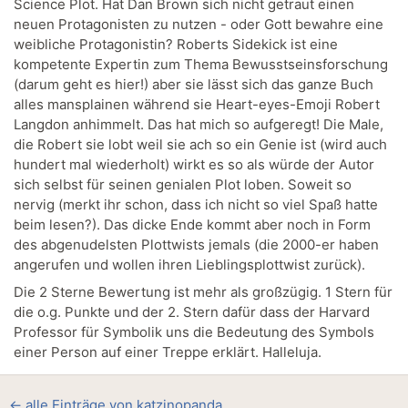
Science Plot. Hat Dan Brown sich nicht getraut einen
neuen Protagonisten zu nutzen - oder Gott bewahre eine
weibliche Protagonistin? Roberts Sidekick ist eine
kompetente Expertin zum Thema Bewusstseinsforschung
(darum geht es hier!) aber sie lässt sich das ganze Buch
alles mansplainen während sie Heart-eyes-Emoji Robert
Langdon anhimmelt. Das hat mich so aufgeregt! Die Male,
die Robert sie lobt weil sie ach so ein Genie ist (wird auch
hundert mal wiederholt) wirkt es so als würde der Autor
sich selbst für seinen genialen Plot loben. Soweit so
nervig (merkt ihr schon, dass ich nicht so viel Spaß hatte
beim lesen?). Das dicke Ende kommt aber noch in Form
des abgenudelsten Plottwists jemals (die 2000-er haben
angerufen und wollen ihren Lieblingsplottwist zurück).
Die 2 Sterne Bewertung ist mehr als großzügig. 1 Stern für
die o.g. Punkte und der 2. Stern dafür dass der Harvard
Professor für Symbolik uns die Bedeutung des Symbols
einer Person auf einer Treppe erklärt. Halleluja.
← alle Einträge von katzinopanda