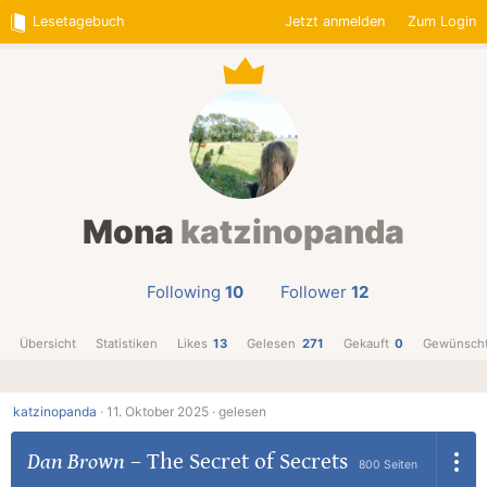
Lesetagebuch
Jetzt anmelden
Zum Login
Mona
katzinopanda
Following
10
Follower
12
Übersicht
Statistiken
Likes
13
Gelesen
271
Gekauft
0
Gewünsch
katzinopanda
·
11. Oktober 2025 ·
gelesen
Dan Brown
–
The Secret of Secrets
800 Seiten