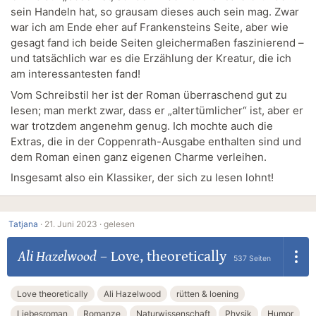
sein Handeln hat, so grausam dieses auch sein mag. Zwar
war ich am Ende eher auf Frankensteins Seite, aber wie
gesagt fand ich beide Seiten gleichermaßen faszinierend –
und tatsächlich war es die Erzählung der Kreatur, die ich
am interessantesten fand!
Vom Schreibstil her ist der Roman überraschend gut zu
lesen; man merkt zwar, dass er „altertümlicher“ ist, aber er
war trotzdem angenehm genug. Ich mochte auch die
Extras, die in der Coppenrath-Ausgabe enthalten sind und
dem Roman einen ganz eigenen Charme verleihen.
Insgesamt also ein Klassiker, der sich zu lesen lohnt!
Tatjana
·
21. Juni 2023 ·
gelesen
Ali Hazelwood
–
Love, theoretically
537 Seiten
Love theoretically
Ali Hazelwood
rütten & loening
Liebesroman
Romanze
Naturwissenschaft
Physik
Humor