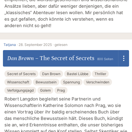
Ansätze lieben, aber dafür weniger denjenigen, die ein
„klassisches“ Abenteuer lesen wollen. Mir persönlich hat
es gut gefallen, doch könnte ich verstehen, wenn es
anderen nicht so geht!
Tatjana
·
28. September 2025 ·
gelesen
Dan Brown
–
The Secret of Secrets
800 Seiten
Secret of Secrets
Dan Brown
Bastei Lübbe
Thriller
Wissenschaft
Bewusstsein
Spannung
Verschwinden
Verfolgungsjagd
Golem
Prag
Robert Langdon begleitet seine Partnerin und
Wissenschaftlerin Katherine Solomon nach Prag, wo sie
einen Vortrag über ihr baldig erscheinendes Buch über
das menschliche Bewusstsein hält. Dieses Buch, kündigt
sie an, wird Erkenntnisse enthalten, die unser bisheriges
Wissen komplett auf den Kopf stellen. Selbst Skeptiker wie