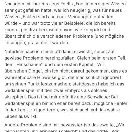
Nachdem mir bereits Jens Foells „Foellig nerdiges Wissen“
sehr gut gefallen hatte, war ich neugierig, was für neues
Wissen „Fakten sind auch nur Meinungen“ enthalten
würde – und war trotz vieler Beispiele, die ich bereits
kannte, positiv überrascht davon, wie kompakt und
übersichtlich die verschiedenen Probleme (und mögliche
Lösungen) präsentiert wurden.
Natürlich habe ich mich oft dabei erwischt, selbst auf
gewisse Probleme hereinzufallen. Gleich beim ersten Teil,
dem „Hinschauen“, und dem ersten Kapitel, „Wir
übersehen Dinge“, bin ich nicht darauf gekommen, dass es
wahrnehmbare Hinweise gibt, die man schlicht ignoriert,
um seinen Punkt festzumachen; stattdessen habe ich das
Gedankenspiel mit den zwei Embyros als solches
akzeptiert. Das ist bei mir definitiv eine Schwäche: Bei
Gedankenspielen bin ich eher bereit dazu, mögliche Fehler
in der Logik zu ignorieren, was sich auch auf das wahre
Leben auswirkt.
Andere Probleme sind mir bewusster (so das zweite, „Wir
beobachten und erinnern schlecht“ und das dritte, „Wir