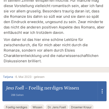
in seinem Zimmer einsperren möchte. Für manche mag
diese Vorstellung vielleicht romantisch sein, aber ich fand
sie vor allem gruselig. Besonders traurig daran ist, dass
die Romanze bis dahin so süß war und sie dann so spät
den Eindruck erweckte, ungesund zu sein. Zwar minderte
das nicht die anderen positiven Aspekte des Romans, aber
enttäuscht war ich trotzdem davon.
Von daher ist das hier eine schöne Lektüre für
zwischendurch, die für mich aber nicht durch die
Romanze, sondern vor allem durch Elsies
Charakterentwicklung und die naturwissenschaftlichen
Diskussionen brilliert.
Tatjana
·
6. Mai 2023 ·
gelesen
Jens Foell
–
Foellig nerdiges Wissen
288 Seiten
Foellig nerdiges
Wissen
Dr. Jens Foell
Droemer Knaur