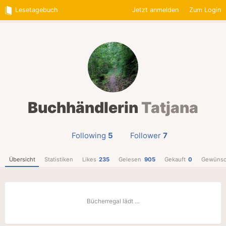
Lesetagebuch
Jetzt anmelden
Zum Login
Buchhändlerin
Tatjana
Following
5
Follower
7
Übersicht
Statistiken
Likes
235
Gelesen
905
Gekauft
0
Gewünsc
Bücherregal lädt …