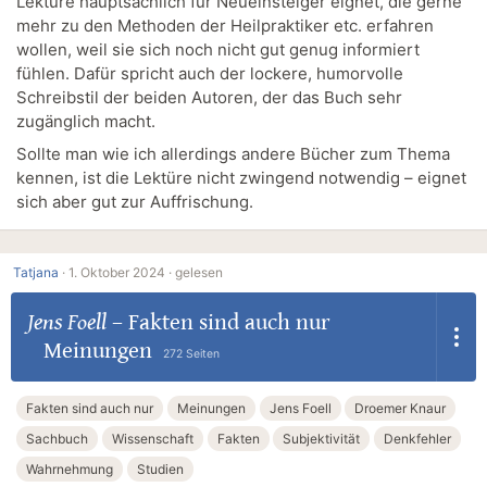
Lektüre hauptsächlich für Neueinsteiger eignet, die gerne
mehr zu den Methoden der Heilpraktiker etc. erfahren
wollen, weil sie sich noch nicht gut genug informiert
fühlen. Dafür spricht auch der lockere, humorvolle
Schreibstil der beiden Autoren, der das Buch sehr
zugänglich macht.
Sollte man wie ich allerdings andere Bücher zum Thema
kennen, ist die Lektüre nicht zwingend notwendig – eignet
sich aber gut zur Auffrischung.
Tatjana
·
1. Oktober 2024 ·
gelesen
Jens Foell
–
Fakten sind auch nur
Meinungen
272 Seiten
Fakten sind auch nur
Meinungen
Jens Foell
Droemer Knaur
Sachbuch
Wissenschaft
Fakten
Subjektivität
Denkfehler
Wahrnehmung
Studien