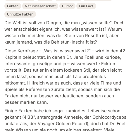
Fakten
Naturwissenschaft
Humor
Fun Fact
Unnütze Fakten
Die Welt ist voll von Dingen, die man „wissen sollte“. Doch
wer entscheidet eigentlich, was wissenswert ist? Warum
wissen die meisten, was der Stein von Rosetta ist, aber
kaum jemand, was die Behistun-Inschrift ist?
Diese Kernfrage – „Was ist wissenswert?“ – wird in den 42
Kapiteln beleuchtet, in denen Dr. Jens Foell uns kuriose,
interessante, gruselige und ja – wissenswerte Fakten
vorstellt. Das tut er in einem lockeren Stil, der sich leicht
lesen lässt, sodass man auch als Laie problemlos
mitkommt. Hilfreich war es auch, dass er viele Filme und
Spiele als Referenzen zurate zieht, sodass man sich die
Fakten nicht nur besser verdeutlichen, sondern auch
besser merken kann.
Einige Fakten habe ich sogar zumindest teilweise schon
gekannt (4'33'', anterograde Amnesie, der Ophiocordyceps
unilateralis, der Voyager Golden Record), doch hat Dr. Foell
mein Wissen um sie noch um einiges erweitert. Viele