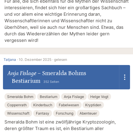
Für alle, die sich ebenfalls für die Mythen der Wissenschaft
interessieren, findet sich hier ein großartiges Sachbuch –
und vor allem eine wichtige Erinnerung daran,
Wissenschaftlerinnen und Wissenschaftler nicht zu
überhöhen, weil sie auch nur Menschen sind. Etwas, das
durch das Wiedererzählen der Mythen leider gern
vergessen wird!
Tatjana
·
10. Dezember 2025 ·
gelesen
Anja Fislage
–
Smeralda Bohms
Bestiarium
352 Seiten
Smeralda Bohm
Bestiarium
Anja Fislage
Helge Vogt
Coppenrath
Kinderbuch
Fabelwesen
Kryptiden
Wissenschaft
Fantasy
Forschung
Abenteuer
Smeralda Bohm ist eine zwölfjährige Kryptozoologin,
deren größter Traum es ist, ein Bestiarium aller