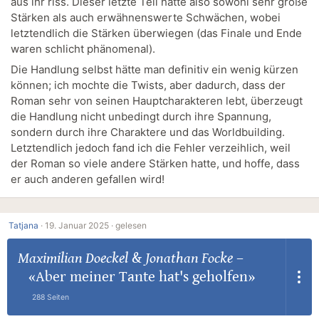
aus ihr riss. Dieser letzte Teil hatte also sowohl sehr große
Stärken als auch erwähnenswerte Schwächen, wobei
letztendlich die Stärken überwiegen (das Finale und Ende
waren schlicht phänomenal).
Die Handlung selbst hätte man definitiv ein wenig kürzen
können; ich mochte die Twists, aber dadurch, dass der
Roman sehr von seinen Hauptcharakteren lebt, überzeugt
die Handlung nicht unbedingt durch ihre Spannung,
sondern durch ihre Charaktere und das Worldbuilding.
Letztendlich jedoch fand ich die Fehler verzeihlich, weil
der Roman so viele andere Stärken hatte, und hoffe, dass
er auch anderen gefallen wird!
Tatjana
·
19. Januar 2025 ·
gelesen
Maximilian Doeckel
&
Jonathan Focke
–
«Aber meiner Tante hat's geholfen»
288 Seiten