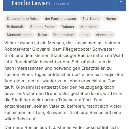
Familie Lawson
480 Seiten
Die unerhörte Reise
der Familie Lawson
T. J. Klune
Heyne
Belletristik
Science Fiction
Roboter
Menschen
Menschlichkeit
Reise
Freundschaft
Liebe
Abenteuer
Victor Lawson ist ein Mensch, der zusammen mit seinem
Robotervater Giovanni, dem Pflegeroboter Schwester
Grob und dem kleinen Staubsauger Rambo mitten im Wald
lebt. Regelmäßig besucht er den Schrottplatz, um dort
nach interessanten und notwendigen Ersatzteilen zu
suchen. Eines Tages entdeckt er dort einen ausrangierten
Androiden, den er wieder zum Leben erweckt und Tom
tauft. Giovanni ist entsetzt über den Neuzugang, doch
bevor er Victor den Grund dafür gestehen kann, wird er in
die Stadt der elektrischen Träume entführt. Fest
entschlossen, seinen Vater zu befreien, macht sich Victor
zusammen mit Tom, Schwester Grob und Rambo auf eine
wilde Reise auf …
Der neue Roman aus T. J. Klunes Feder beschäftigt sich,