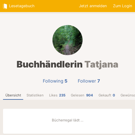
Lesetagebuch
Jetzt anmelden
Zum Login
Buchhändlerin
Tatjana
Following
5
Follower
7
Übersicht
Statistiken
Likes
235
Gelesen
904
Gekauft
0
Gewünsc
Bücherregal lädt …