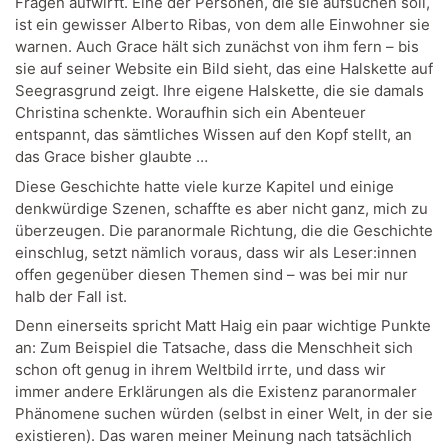
Fragen aufwirft. Eine der Personen, die sie aufsuchen soll,
ist ein gewisser Alberto Ribas, von dem alle Einwohner sie
warnen. Auch Grace hält sich zunächst von ihm fern – bis
sie auf seiner Website ein Bild sieht, das eine Halskette auf
Seegrasgrund zeigt. Ihre eigene Halskette, die sie damals
Christina schenkte. Woraufhin sich ein Abenteuer
entspannt, das sämtliches Wissen auf den Kopf stellt, an
das Grace bisher glaubte …
Diese Geschichte hatte viele kurze Kapitel und einige
denkwürdige Szenen, schaffte es aber nicht ganz, mich zu
überzeugen. Die paranormale Richtung, die die Geschichte
einschlug, setzt nämlich voraus, dass wir als Leser:innen
offen gegenüber diesen Themen sind – was bei mir nur
halb der Fall ist.
Denn einerseits spricht Matt Haig ein paar wichtige Punkte
an: Zum Beispiel die Tatsache, dass die Menschheit sich
schon oft genug in ihrem Weltbild irrte, und dass wir
immer andere Erklärungen als die Existenz paranormaler
Phänomene suchen würden (selbst in einer Welt, in der sie
existieren). Das waren meiner Meinung nach tatsächlich