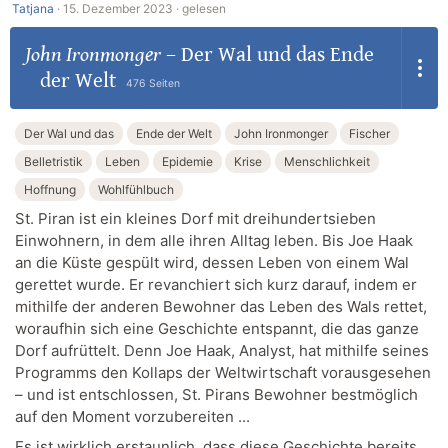
Tatjana
·
15. Dezember 2023 ·
gelesen
John Ironmonger
–
Der Wal und das Ende
der Welt
476 Seiten
Der Wal und das
Ende der Welt
John Ironmonger
Fischer
Belletristik
Leben
Epidemie
Krise
Menschlichkeit
Hoffnung
Wohlfühlbuch
St. Piran ist ein kleines Dorf mit dreihundertsieben
Einwohnern, in dem alle ihren Alltag leben. Bis Joe Haak
an die Küste gespült wird, dessen Leben von einem Wal
gerettet wurde. Er revanchiert sich kurz darauf, indem er
mithilfe der anderen Bewohner das Leben des Wals rettet,
woraufhin sich eine Geschichte entspannt, die das ganze
Dorf aufrüttelt. Denn Joe Haak, Analyst, hat mithilfe seines
Programms den Kollaps der Weltwirtschaft vorausgesehen
– und ist entschlossen, St. Pirans Bewohner bestmöglich
auf den Moment vorzubereiten ...
Es ist wirklich erstaunlich, dass diese Geschichte bereits