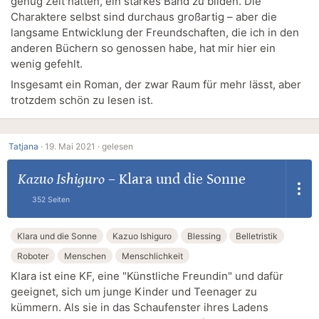
genug Zeit hatten, ein starkes Band zu bilden. Die
Charaktere selbst sind durchaus großartig – aber die
langsame Entwicklung der Freundschaften, die ich in den
anderen Büchern so genossen habe, hat mir hier ein
wenig gefehlt.
Insgesamt ein Roman, der zwar Raum für mehr lässt, aber
trotzdem schön zu lesen ist.
Tatjana
·
19. Mai 2021 ·
gelesen
Kazuo Ishiguro
–
Klara und die Sonne
352 Seiten
Klara und die Sonne
Kazuo Ishiguro
Blessing
Belletristik
Roboter
Menschen
Menschlichkeit
Klara ist eine KF, eine "Künstliche Freundin" und dafür
geeignet, sich um junge Kinder und Teenager zu
kümmern. Als sie in das Schaufenster ihres Ladens