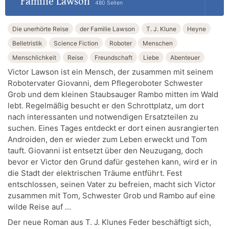
Familie Lawson
480 Seiten
Die unerhörte Reise
der Familie Lawson
T. J. Klune
Heyne
Belletristik
Science Fiction
Roboter
Menschen
Menschlichkeit
Reise
Freundschaft
Liebe
Abenteuer
Victor Lawson ist ein Mensch, der zusammen mit seinem
Robotervater Giovanni, dem Pflegeroboter Schwester
Grob und dem kleinen Staubsauger Rambo mitten im Wald
lebt. Regelmäßig besucht er den Schrottplatz, um dort
nach interessanten und notwendigen Ersatzteilen zu
suchen. Eines Tages entdeckt er dort einen ausrangierten
Androiden, den er wieder zum Leben erweckt und Tom
tauft. Giovanni ist entsetzt über den Neuzugang, doch
bevor er Victor den Grund dafür gestehen kann, wird er in
die Stadt der elektrischen Träume entführt. Fest
entschlossen, seinen Vater zu befreien, macht sich Victor
zusammen mit Tom, Schwester Grob und Rambo auf eine
wilde Reise auf …
Der neue Roman aus T. J. Klunes Feder beschäftigt sich,