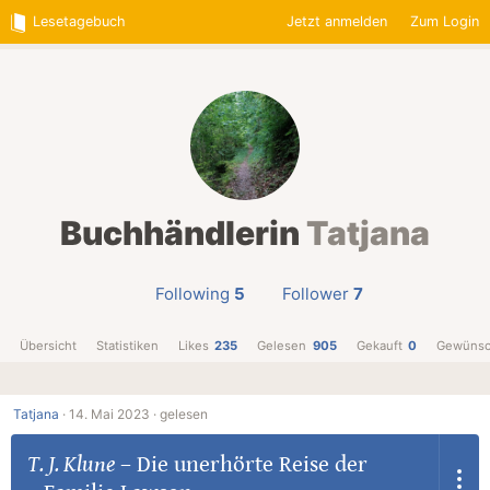
Lesetagebuch
Jetzt anmelden
Zum Login
Buchhändlerin
Tatjana
Following
5
Follower
7
Übersicht
Statistiken
Likes
235
Gelesen
905
Gekauft
0
Gewünsc
Tatjana
·
14. Mai 2023 ·
gelesen
T. J. Klune
–
Die unerhörte Reise der