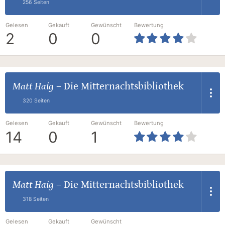
256 Seiten
Gelesen
Gekauft
Gewünscht
Bewertung
2
0
0
Matt Haig
–
Die Mitternachtsbibliothek
320 Seiten
Gelesen
Gekauft
Gewünscht
Bewertung
14
0
1
Matt Haig
–
Die Mitternachtsbibliothek
318 Seiten
Gelesen
Gekauft
Gewünscht