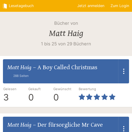
Lesetagebuch
Jetzt anmelden
Zum Login
Bücher von
Matt Haig
1 bis 25 von 29 Büchern
Matt Haig
–
A Boy Called Christmas
288 Seiten
Gelesen
Gekauft
Gewünscht
Bewertung
3
0
0
Matt Haig
–
Der fürsorgliche Mr Cave