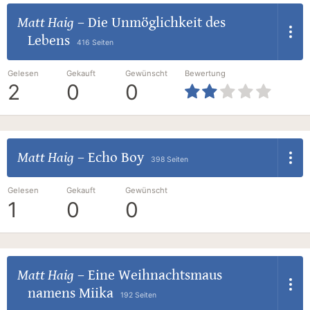
Matt Haig
–
Die Unmöglichkeit des
Lebens
416 Seiten
Gelesen
Gekauft
Gewünscht
Bewertung
2
0
0
Matt Haig
–
Echo Boy
398 Seiten
Gelesen
Gekauft
Gewünscht
1
0
0
Matt Haig
–
Eine Weihnachtsmaus
namens Miika
192 Seiten