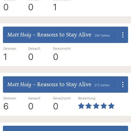
0
0
1
Matt Haig
–
Reasons to Stay Alive
256 Seiten
Gelesen
Gekauft
Gewünscht
1
0
0
Matt Haig
–
Reasons to Stay Alive
272 Seiten
Gelesen
Gekauft
Gewünscht
Bewertung
6
0
0