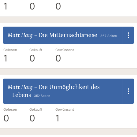
1
0
0
Matt Haig
–
Die Mitternachtsreise
367 Seiten
Gelesen
Gekauft
Gewünscht
1
0
0
Matt Haig
–
Die Unmöglichkeit des
Lebens
352 Seiten
Gelesen
Gekauft
Gewünscht
0
0
1