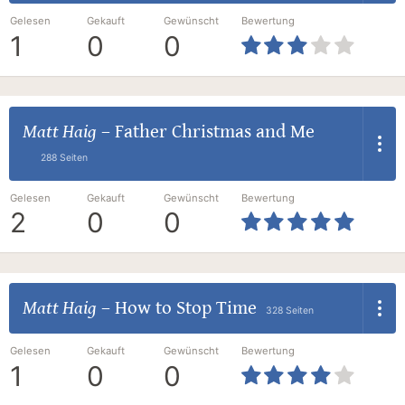
Gelesen
Gekauft
Gewünscht
Bewertung
1
0
0
Matt Haig
–
Father Christmas and Me
288 Seiten
Gelesen
Gekauft
Gewünscht
Bewertung
2
0
0
Matt Haig
–
How to Stop Time
328 Seiten
Gelesen
Gekauft
Gewünscht
Bewertung
1
0
0