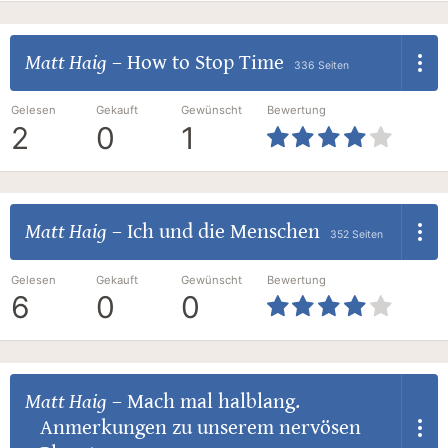
Matt Haig
–
How to Stop Time
336 Seiten
Gelesen
Gekauft
Gewünscht
Bewertung
2
0
1
Matt Haig
–
Ich und die Menschen
352 Seiten
Gelesen
Gekauft
Gewünscht
Bewertung
6
0
0
Matt Haig
–
Mach mal halblang.
Anmerkungen zu unserem nervösen