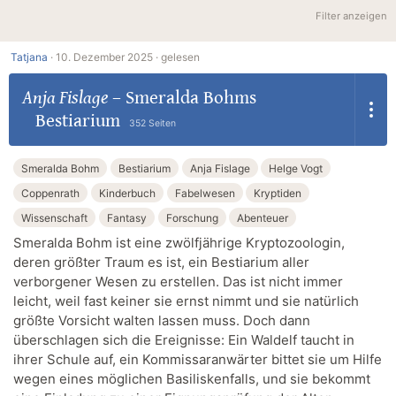
Filter anzeigen
Tatjana
·
10. Dezember 2025 ·
gelesen
Anja Fislage
–
Smeralda Bohms
Bestiarium
352 Seiten
Smeralda Bohm
Bestiarium
Anja Fislage
Helge Vogt
Coppenrath
Kinderbuch
Fabelwesen
Kryptiden
Wissenschaft
Fantasy
Forschung
Abenteuer
Smeralda Bohm ist eine zwölfjährige Kryptozoologin,
deren größter Traum es ist, ein Bestiarium aller
verborgener Wesen zu erstellen. Das ist nicht immer
leicht, weil fast keiner sie ernst nimmt und sie natürlich
größte Vorsicht walten lassen muss. Doch dann
überschlagen sich die Ereignisse: Ein Waldelf taucht in
ihrer Schule auf, ein Kommissaranwärter bittet sie um Hilfe
wegen eines möglichen Basiliskenfalls, und sie bekommt