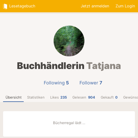
Lesetagebuch
Jetzt anmelden
Zum Login
Buchhändlerin
Tatjana
Following
5
Follower
7
Übersicht
Statistiken
Likes
235
Gelesen
904
Gekauft
0
Gewünsc
Bücherregal lädt …