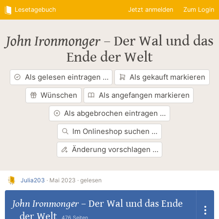
Lesetagebuch
Jetzt anmelden
Zum Login
John Ironmonger
–
Der Wal und das
Ende der Welt
Als gelesen eintragen …
Als gekauft markieren
Wünschen
Als angefangen markieren
Als abgebrochen eintragen …
Im Onlineshop suchen …
Änderung vorschlagen …
Julia203
·
Mai 2023 ·
gelesen
John Ironmonger
–
Der Wal und das Ende
der Welt
476 Seiten