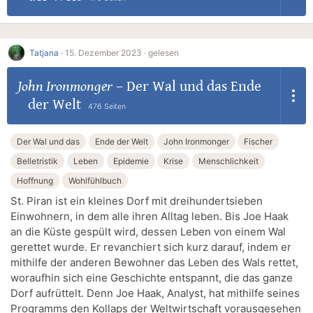
Tatjana
·
15. Dezember 2023 ·
gelesen
John Ironmonger
–
Der Wal und das Ende
der Welt
476 Seiten
Der Wal und das
Ende der Welt
John Ironmonger
Fischer
Belletristik
Leben
Epidemie
Krise
Menschlichkeit
Hoffnung
Wohlfühlbuch
St. Piran ist ein kleines Dorf mit dreihundertsieben
Einwohnern, in dem alle ihren Alltag leben. Bis Joe Haak
an die Küste gespült wird, dessen Leben von einem Wal
gerettet wurde. Er revanchiert sich kurz darauf, indem er
mithilfe der anderen Bewohner das Leben des Wals rettet,
woraufhin sich eine Geschichte entspannt, die das ganze
Dorf aufrüttelt. Denn Joe Haak, Analyst, hat mithilfe seines
Programms den Kollaps der Weltwirtschaft vorausgesehen