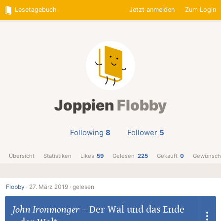
Lesetagebuch
Jetzt anmelden
Zum Login
Joppien
Flobby
Following
8
Follower
5
Übersicht
Statistiken
Likes
59
Gelesen
225
Gekauft
0
Gewünsch
Flobby
·
27. März 2019 ·
gelesen
John Ironmonger
–
Der Wal und das Ende