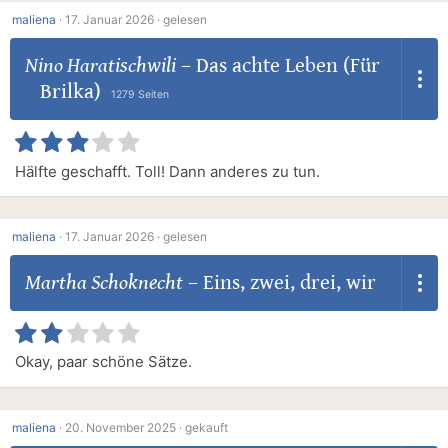
maliena
·
17. Januar 2026 ·
gelesen
Nino Haratischwili
–
Das achte Leben (Für
Brilka)
1279 Seiten
Hälfte geschafft. Toll! Dann anderes zu tun.
maliena
·
17. Januar 2026 ·
gelesen
Martha Schoknecht
–
Eins, zwei, drei, wir
Okay, paar schöne Sätze.
maliena
·
20. November 2025 ·
gekauft