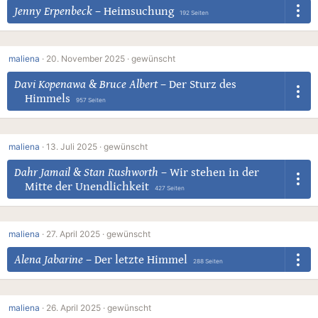
Jenny Erpenbeck
–
Heimsuchung
192 Seiten
maliena
·
20. November 2025 ·
gewünscht
Davi Kopenawa
&
Bruce Albert
–
Der Sturz des
Himmels
957 Seiten
maliena
·
13. Juli 2025 ·
gewünscht
Dahr Jamail
&
Stan Rushworth
–
Wir stehen in der
Mitte der Unendlichkeit
427 Seiten
maliena
·
27. April 2025 ·
gewünscht
Alena Jabarine
–
Der letzte Himmel
288 Seiten
maliena
·
26. April 2025 ·
gewünscht