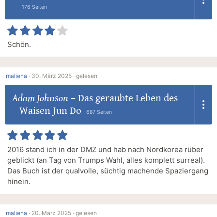
176 Seiten
Schön.
maliena
·
30. März 2025 ·
gelesen
Adam Johnson
–
Das geraubte Leben des
Waisen Jun Do
687 Seiten
2016 stand ich in der DMZ und hab nach Nordkorea rüber
geblickt (an Tag von Trumps Wahl, alles komplett surreal).
Das Buch ist der qualvolle, süchtig machende Spaziergang
hinein.
maliena
·
20. März 2025 ·
gelesen