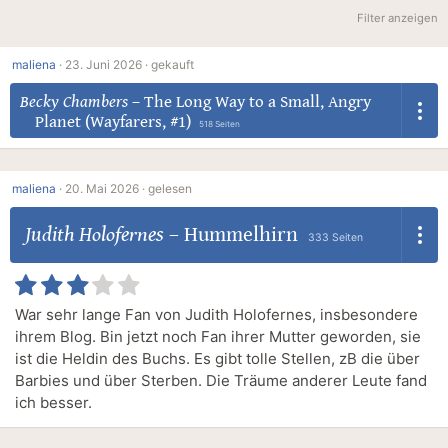
Filter anzeigen
maliena
·
23. Juni 2026 ·
gekauft
Becky Chambers
–
The Long Way to a Small, Angry
Planet (Wayfarers, #1)
518 Seiten
maliena
·
20. Mai 2026 ·
gelesen
Judith Holofernes
–
Hummelhirn
333 Seiten
War sehr lange Fan von Judith Holofernes, insbesondere
ihrem Blog. Bin jetzt noch Fan ihrer Mutter geworden, sie
ist die Heldin des Buchs. Es gibt tolle Stellen, zB die über
Barbies und über Sterben. Die Träume anderer Leute fand
ich besser.