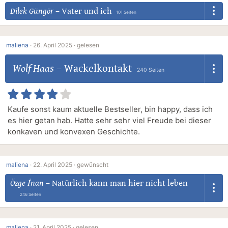
Dilek Güngör
–
Vater und ich
101 Seiten
maliena
·
26. April 2025 ·
gelesen
Wolf Haas
–
Wackelkontakt
240 Seiten
Kaufe sonst kaum aktuelle Bestseller, bin happy, dass ich
es hier getan hab. Hatte sehr sehr viel Freude bei dieser
konkaven und konvexen Geschichte.
maliena
·
22. April 2025 ·
gewünscht
Özge İnan
–
Natürlich kann man hier nicht leben
246 Seiten
maliena
·
21. April 2025 ·
gelesen