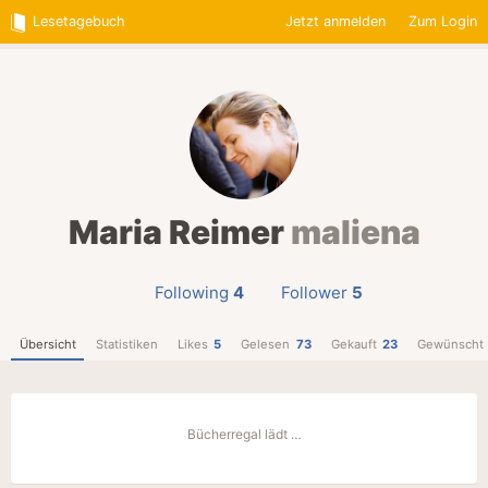
Lesetagebuch
Jetzt anmelden
Zum Login
Maria Reimer
maliena
Following
4
Follower
5
Übersicht
Statistiken
Likes
5
Gelesen
73
Gekauft
23
Gewünscht
Bücherregal lädt …