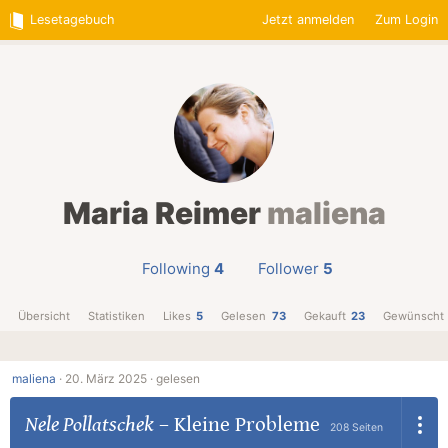
Lesetagebuch
Jetzt anmelden
Zum Login
Maria Reimer
maliena
Following
4
Follower
5
Übersicht
Statistiken
Likes
5
Gelesen
73
Gekauft
23
Gewünscht
maliena
·
20. März 2025 ·
gelesen
Nele Pollatschek
–
Kleine Probleme
208 Seiten