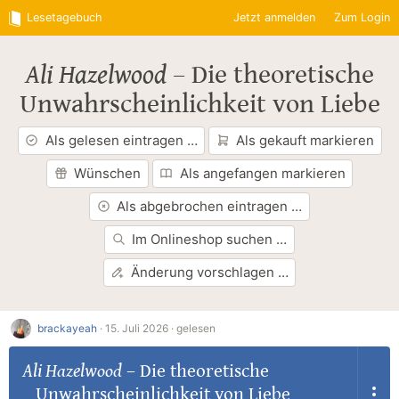
Lesetagebuch
Jetzt anmelden
Zum Login
Ali Hazelwood
–
Die theoretische
Unwahrscheinlichkeit von Liebe
Als gelesen eintragen …
Als gekauft markieren
Wünschen
Als angefangen markieren
Als abgebrochen eintragen …
Im Onlineshop suchen …
Änderung vorschlagen …
brackayeah
·
15. Juli 2026 ·
gelesen
Ali Hazelwood
–
Die theoretische
Unwahrscheinlichkeit von Liebe