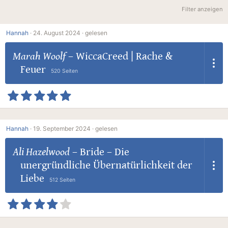
Filter anzeigen
Hannah
·
24. August 2024 ·
gelesen
Marah Woolf
–
WiccaCreed | Rache &
Feuer
520 Seiten
Hannah
·
19. September 2024 ·
gelesen
Ali Hazelwood
–
Bride – Die
unergründliche Übernatürlichkeit der
Liebe
512 Seiten