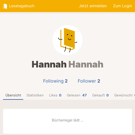
Lesetagebuch
Jetzt anmelden
Zum Login
Hannah
Hannah
Following
2
Follower
2
Übersicht
Statistiken
Likes
0
Gelesen
47
Gekauft
0
Gewünscht
Bücherregal lädt …