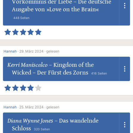
Vorkommnis der Liebe – Die deutsche
Ausgabe von »Love on the Brain«
448 Seiten
Hannah
·
29. März 2024 ·
gelesen
Kerri Maniscalco
–
Kingdom of the
Wicked – Der Fürst des Zorns
416 Seiten
Hannah
·
25. März 2024 ·
gelesen
Diana Wynne Jones
–
Das wandelnde
Schloss
320 Seiten