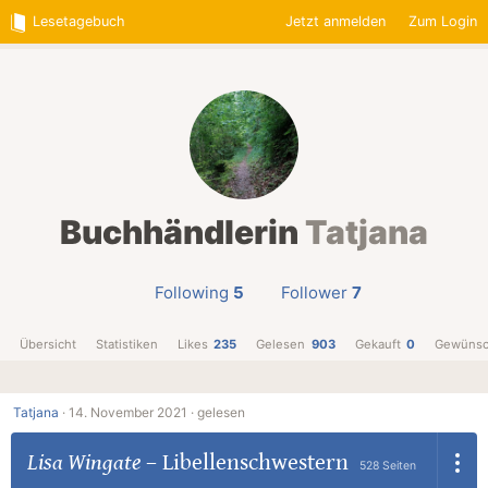
Lesetagebuch
Jetzt anmelden
Zum Login
Buchhändlerin
Tatjana
Following
5
Follower
7
Übersicht
Statistiken
Likes
235
Gelesen
903
Gekauft
0
Gewünsc
Tatjana
·
14. November 2021 ·
gelesen
Lisa Wingate
–
Libellenschwestern
528 Seiten