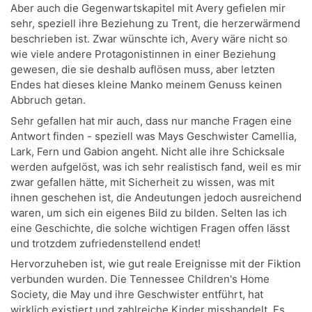
Aber auch die Gegenwartskapitel mit Avery gefielen mir
sehr, speziell ihre Beziehung zu Trent, die herzerwärmend
beschrieben ist. Zwar wünschte ich, Avery wäre nicht so
wie viele andere Protagonistinnen in einer Beziehung
gewesen, die sie deshalb auflösen muss, aber letzten
Endes hat dieses kleine Manko meinem Genuss keinen
Abbruch getan.
Sehr gefallen hat mir auch, dass nur manche Fragen eine
Antwort finden - speziell was Mays Geschwister Camellia,
Lark, Fern und Gabion angeht. Nicht alle ihre Schicksale
werden aufgelöst, was ich sehr realistisch fand, weil es mir
zwar gefallen hätte, mit Sicherheit zu wissen, was mit
ihnen geschehen ist, die Andeutungen jedoch ausreichend
waren, um sich ein eigenes Bild zu bilden. Selten las ich
eine Geschichte, die solche wichtigen Fragen offen lässt
und trotzdem zufriedenstellend endet!
Hervorzuheben ist, wie gut reale Ereignisse mit der Fiktion
verbunden wurden. Die Tennessee Children's Home
Society, die May und ihre Geschwister entführt, hat
wirklich existiert und zahlreiche Kinder misshandelt. Es