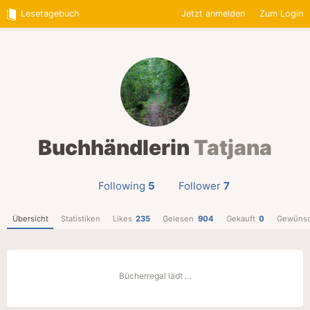
Lesetagebuch
Jetzt anmelden
Zum Login
Buchhändlerin
Tatjana
Following
5
Follower
7
Übersicht
Statistiken
Likes
235
Gelesen
904
Gekauft
0
Gewünsc
Bücherregal lädt …