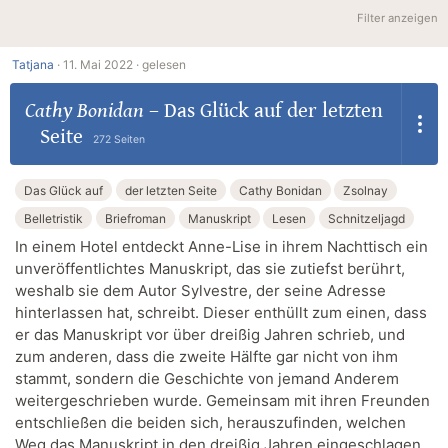
Filter anzeigen
Tatjana
·
11. Mai 2022 ·
gelesen
Cathy Bonidan
–
Das Glück auf der letzten
Seite
272 Seiten
Das Glück auf
der letzten Seite
Cathy Bonidan
Zsolnay
Belletristik
Briefroman
Manuskript
Lesen
Schnitzeljagd
In einem Hotel entdeckt Anne-Lise in ihrem Nachttisch ein
unveröffentlichtes Manuskript, das sie zutiefst berührt,
weshalb sie dem Autor Sylvestre, der seine Adresse
hinterlassen hat, schreibt. Dieser enthüllt zum einen, dass
er das Manuskript vor über dreißig Jahren schrieb, und
zum anderen, dass die zweite Hälfte gar nicht von ihm
stammt, sondern die Geschichte von jemand Anderem
weitergeschrieben wurde. Gemeinsam mit ihren Freunden
entschließen die beiden sich, herauszufinden, welchen
Weg das Manuskript in den dreißig Jahren eingeschlagen