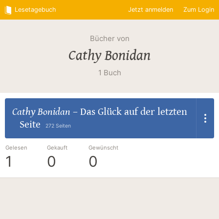
Lesetagebuch
Jetzt anmelden
Zum Login
Bücher von
Cathy Bonidan
1 Buch
Cathy Bonidan
–
Das Glück auf der letzten
Seite
272 Seiten
Gelesen
Gekauft
Gewünscht
1
0
0