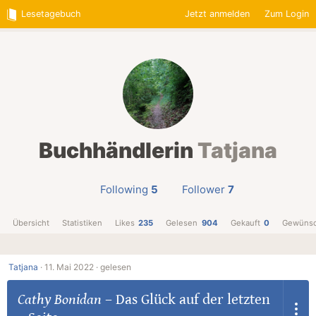
Lesetagebuch
Jetzt anmelden
Zum Login
Buchhändlerin
Tatjana
Following
5
Follower
7
Übersicht
Statistiken
Likes
235
Gelesen
904
Gekauft
0
Gewünsc
Tatjana
·
11. Mai 2022 ·
gelesen
Cathy Bonidan
–
Das Glück auf der letzten