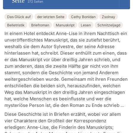
Seite
272 Seiten
Das Glück auf
der letzten Seite
Cathy Bonidan
Zsolnay
Belletristik
Briefroman
Manuskript
Lesen
Schnitzeljagd
In einem Hotel entdeckt Anne-Lise in ihrem Nachttisch ein
unveröffentlichtes Manuskript, das sie zutiefst berührt,
weshalb sie dem Autor Sylvestre, der seine Adresse
hinterlassen hat, schreibt. Dieser enthüllt zum einen, dass
er das Manuskript vor über dreißig Jahren schrieb, und
zum anderen, dass die zweite Hälfte gar nicht von ihm
stammt, sondern die Geschichte von jemand Anderem
weitergeschrieben wurde. Gemeinsam mit ihren Freunden
entschließen die beiden sich, herauszufinden, welchen
Weg das Manuskript in den dreißig Jahren eingeschlagen
hat, welche Menschen es beeinflusste und wer die
mysteriöse Person ist, die den Roman zu Ende schrieb ...
Diese Geschichte ist in Briefen erzählt, wobei vor allem
vier Charaktere den Großteil der Korrespondenz
erledigen: Anne-Lise, die Finderin des Manuskripts;