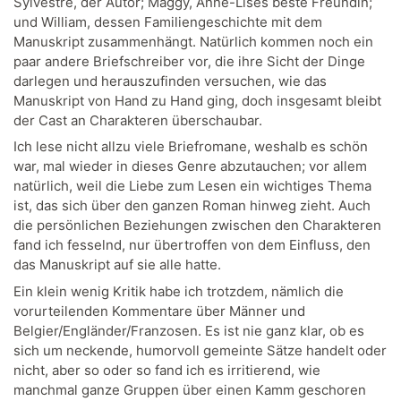
Sylvestre, der Autor; Maggy, Anne-Lises beste Freundin;
und William, dessen Familiengeschichte mit dem
Manuskript zusammenhängt. Natürlich kommen noch ein
paar andere Briefschreiber vor, die ihre Sicht der Dinge
darlegen und herauszufinden versuchen, wie das
Manuskript von Hand zu Hand ging, doch insgesamt bleibt
der Cast an Charakteren überschaubar.
Ich lese nicht allzu viele Briefromane, weshalb es schön
war, mal wieder in dieses Genre abzutauchen; vor allem
natürlich, weil die Liebe zum Lesen ein wichtiges Thema
ist, das sich über den ganzen Roman hinweg zieht. Auch
die persönlichen Beziehungen zwischen den Charakteren
fand ich fesselnd, nur übertroffen von dem Einfluss, den
das Manuskript auf sie alle hatte.
Ein klein wenig Kritik habe ich trotzdem, nämlich die
vorurteilenden Kommentare über Männer und
Belgier/Engländer/Franzosen. Es ist nie ganz klar, ob es
sich um neckende, humorvoll gemeinte Sätze handelt oder
nicht, aber so oder so fand ich es irritierend, wie
manchmal ganze Gruppen über einen Kamm geschoren