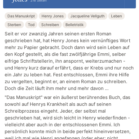
216 Seiten
Das Manuskript
Henry Jones
Jacqueline Vellguth
Leben
Sterben
Tod
Schreiben
Belletristik
Seit er vor zwanzig Jahren seinen ersten Roman
geschrieben hat, hat Henry Jones kein vernünftiges Wort
mehr zu Papier gebracht. Doch dann wird sein Leben auf
den Kopf gestellt, als die fast zwölfjährige Emmi, selber
eifrige Schriftstellerin, ihn anspornt, weiterzumachen -
und Henry kurz darauf erfährt, dass er Krebs und nur noch
ein Jahr zu leben hat. Fest entschlossen, Emmi ihre Hilfe
zu vergelten, beginnt er, an einem Roman zu schreiben.
Doch die Zeit läuft ihm mehr und mehr davon ...
"Das Manuskript" war ein äußerst berührendes Buch, das
sowohl auf Henrys Krankheit als auch auf seinen
Schreibprozess eingeht. Jeder, der selbst mal
geschrieben hat, wird sich leicht in Henry wiederfinden -
vielleicht aber auch in der entschlossenen Emmi. Ich
persönlich konnte mich in beide perfekt hineinversetzen,
weil ich mal wie Henri angefangen (oder eher: nicht