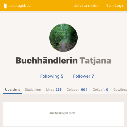
Lesetagebuch
Jetzt anmelden
Zum Login
Buchhändlerin
Tatjana
Following
5
Follower
7
Übersicht
Statistiken
Likes
235
Gelesen
904
Gekauft
0
Gewünsc
Bücherregal lädt …