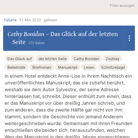
Filter anzeigen
Tatjana
·
11. Mai 2022 ·
gelesen
Cathy Bonidan
–
Das Glück auf der letzten
Seite
272 Seiten
Das Glück auf
der letzten Seite
Cathy Bonidan
Zsolnay
Belletristik
Briefroman
Manuskript
Lesen
Schnitzeljagd
In einem Hotel entdeckt Anne-Lise in ihrem Nachttisch ein
unveröffentlichtes Manuskript, das sie zutiefst berührt,
weshalb sie dem Autor Sylvestre, der seine Adresse
hinterlassen hat, schreibt. Dieser enthüllt zum einen, dass
er das Manuskript vor über dreißig Jahren schrieb, und
zum anderen, dass die zweite Hälfte gar nicht von ihm
stammt, sondern die Geschichte von jemand Anderem
weitergeschrieben wurde. Gemeinsam mit ihren Freunden
entschließen die beiden sich, herauszufinden, welchen
Weg das Manuskript in den dreißig Jahren eingeschlagen