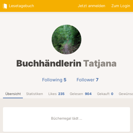
Lesetagebuch
Jetzt anmelden
Zum Login
Buchhändlerin
Tatjana
Following
5
Follower
7
Übersicht
Statistiken
Likes
235
Gelesen
904
Gekauft
0
Gewünsc
Bücherregal lädt …