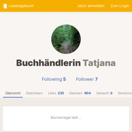
Lesetagebuch
Jetzt anmelden
Zum Login
Buchhändlerin
Tatjana
Following
5
Follower
7
Übersicht
Statistiken
Likes
235
Gelesen
904
Gekauft
0
Gewünsc
Bücherregal lädt …