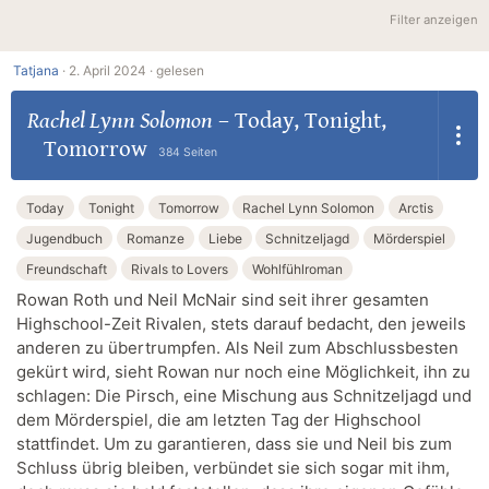
Filter anzeigen
Tatjana
·
2. April 2024 ·
gelesen
Rachel Lynn Solomon
–
Today, Tonight,
Tomorrow
384 Seiten
Today
Tonight
Tomorrow
Rachel Lynn Solomon
Arctis
Jugendbuch
Romanze
Liebe
Schnitzeljagd
Mörderspiel
Freundschaft
Rivals to Lovers
Wohlfühlroman
Rowan Roth und Neil McNair sind seit ihrer gesamten
Highschool-Zeit Rivalen, stets darauf bedacht, den jeweils
anderen zu übertrumpfen. Als Neil zum Abschlussbesten
gekürt wird, sieht Rowan nur noch eine Möglichkeit, ihn zu
schlagen: Die Pirsch, eine Mischung aus Schnitzeljagd und
dem Mörderspiel, die am letzten Tag der Highschool
stattfindet. Um zu garantieren, dass sie und Neil bis zum
Schluss übrig bleiben, verbündet sie sich sogar mit ihm,