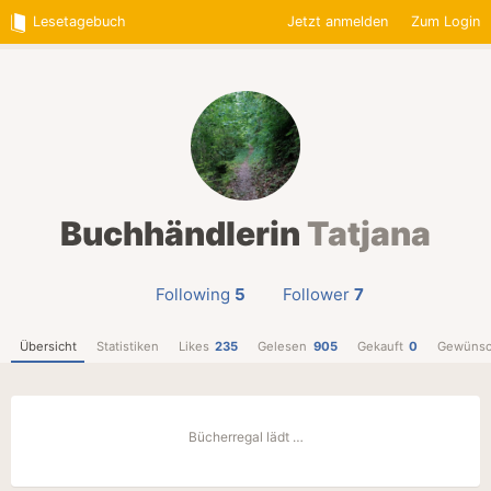
Lesetagebuch
Jetzt anmelden
Zum Login
Buchhändlerin
Tatjana
Following
5
Follower
7
Übersicht
Statistiken
Likes
235
Gelesen
905
Gekauft
0
Gewünsc
Bücherregal lädt …