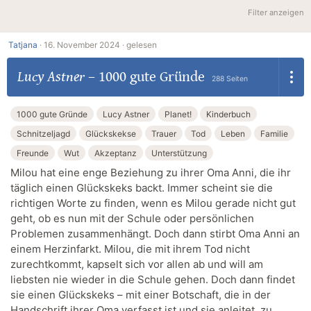
Filter anzeigen
Tatjana
·
16. November 2024 ·
gelesen
Lucy Astner
–
1000 gute Gründe
288 Seiten
1000 gute Gründe
Lucy Astner
Planet!
Kinderbuch
Schnitzeljagd
Glückskekse
Trauer
Tod
Leben
Familie
Freunde
Wut
Akzeptanz
Unterstützung
Milou hat eine enge Beziehung zu ihrer Oma Anni, die ihr
täglich einen Glückskeks backt. Immer scheint sie die
richtigen Worte zu finden, wenn es Milou gerade nicht gut
geht, ob es nun mit der Schule oder persönlichen
Problemen zusammenhängt. Doch dann stirbt Oma Anni an
einem Herzinfarkt. Milou, die mit ihrem Tod nicht
zurechtkommt, kapselt sich vor allen ab und will am
liebsten nie wieder in die Schule gehen. Doch dann findet
sie einen Glückskeks – mit einer Botschaft, die in der
Handschrift ihrer Oma verfasst ist und sie anleitet, zu