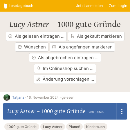
Lesetagebuch
Jetzt anmelden
Zum Login
Lucy Astner
–
1000 gute Gründe
Als gelesen eintragen …
Als gekauft markieren
Wünschen
Als angefangen markieren
Als abgebrochen eintragen …
Im Onlineshop suchen …
Änderung vorschlagen …
Tatjana
·
16. November 2024 ·
gelesen
Lucy Astner
–
1000 gute Gründe
288 Seiten
1000 gute Gründe
Lucy Astner
Planet!
Kinderbuch