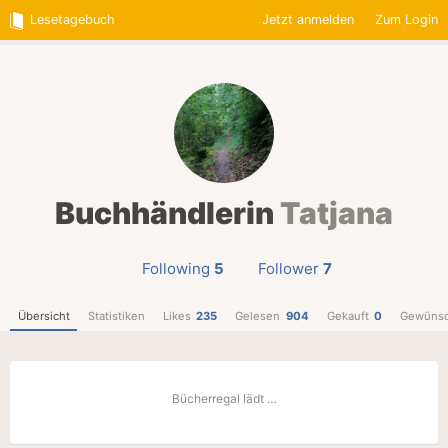
Lesetagebuch
Jetzt anmelden
Zum Login
Buchhändlerin
Tatjana
Following
5
Follower
7
Übersicht
Statistiken
Likes
235
Gelesen
904
Gekauft
0
Gewünsc
Bücherregal lädt …