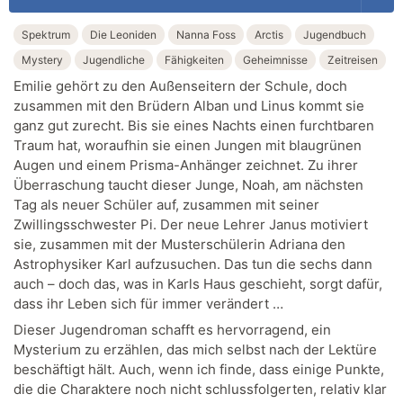
Spektrum
Die Leoniden
Nanna Foss
Arctis
Jugendbuch
Mystery
Jugendliche
Fähigkeiten
Geheimnisse
Zeitreisen
Emilie gehört zu den Außenseitern der Schule, doch
zusammen mit den Brüdern Alban und Linus kommt sie
ganz gut zurecht. Bis sie eines Nachts einen furchtbaren
Traum hat, woraufhin sie einen Jungen mit blaugrünen
Augen und einem Prisma-Anhänger zeichnet. Zu ihrer
Überraschung taucht dieser Junge, Noah, am nächsten
Tag als neuer Schüler auf, zusammen mit seiner
Zwillingsschwester Pi. Der neue Lehrer Janus motiviert
sie, zusammen mit der Musterschülerin Adriana den
Astrophysiker Karl aufzusuchen. Das tun die sechs dann
auch – doch das, was in Karls Haus geschieht, sorgt dafür,
dass ihr Leben sich für immer verändert …
Dieser Jugendroman schafft es hervorragend, ein
Mysterium zu erzählen, das mich selbst nach der Lektüre
beschäftigt hält. Auch, wenn ich finde, dass einige Punkte,
die die Charaktere noch nicht schlussfolgerten, relativ klar