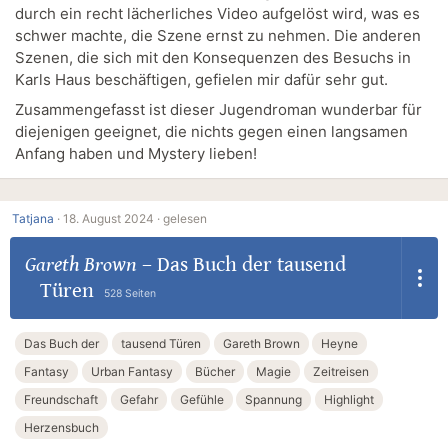
durch ein recht lächerliches Video aufgelöst wird, was es
schwer machte, die Szene ernst zu nehmen. Die anderen
Szenen, die sich mit den Konsequenzen des Besuchs in
Karls Haus beschäftigen, gefielen mir dafür sehr gut.
Zusammengefasst ist dieser Jugendroman wunderbar für
diejenigen geeignet, die nichts gegen einen langsamen
Anfang haben und Mystery lieben!
Tatjana
·
18. August 2024 ·
gelesen
Gareth Brown
–
Das Buch der tausend
Türen
528 Seiten
Das Buch der
tausend Türen
Gareth Brown
Heyne
Fantasy
Urban Fantasy
Bücher
Magie
Zeitreisen
Freundschaft
Gefahr
Gefühle
Spannung
Highlight
Herzensbuch