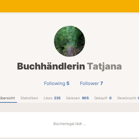
Buchhändlerin
Tatjana
Following
5
Follower
7
Übersicht
Statistiken
Likes
235
Gelesen
905
Gekauft
0
Gewünscht
Bücherregal lädt …