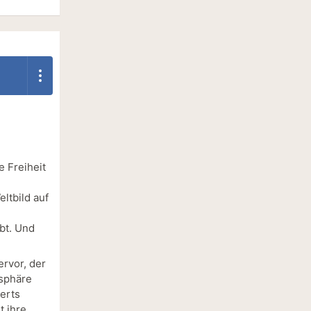
e Freiheit
ltbild auf
bt. Und
ervor, der
osphäre
erts
t ihre