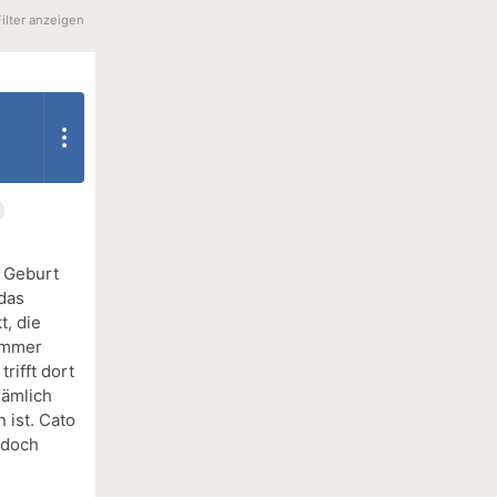
Filter anzeigen
r Geburt
 das
t, die
 immer
rifft dort
Nämlich
 ist. Cato
 doch