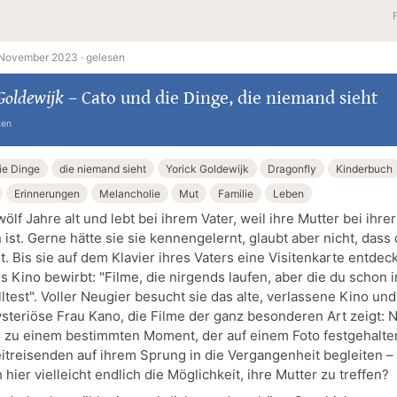
 November 2023 ·
gelesen
Goldewijk
–
Cato und die Dinge, die niemand sieht
ten
ie Dinge
die niemand sieht
Yorick Goldewijk
Dragonfly
Kinderbuch
Erinnerungen
Melancholie
Mut
Familie
Leben
wölf Jahre alt und lebt bei ihrem Vater, weil ihre Mutter bei ihre
ist. Gerne hätte sie sie kennengelernt, glaubt aber nicht, dass
t. Bis sie auf dem Klavier ihres Vaters eine Visitenkarte entdeck
s Kino bewirbt: "Filme, die nirgends laufen, aber die du schon
test". Voller Neugier besucht sie das alte, verlassene Kino und t
ysteriöse Frau Kano, die Filme der ganz besonderen Art zeigt: 
n zu einem bestimmten Moment, der auf einem Foto festgehalten
Zeitreisenden auf ihrem Sprung in die Vergangenheit begleiten –
h hier vielleicht endlich die Möglichkeit, ihre Mutter zu treffen?