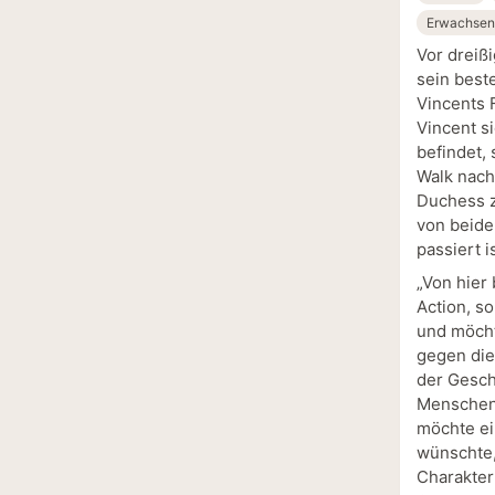
Erwachse
Vor dreiß
sein best
Vincents 
Vincent s
befindet,
Walk nach
Duchess z
von beide
passiert i
„Von hier
Action, s
und möcht
gegen die
der Geschi
Menschen 
möchte ei
wünschte,
Charakter