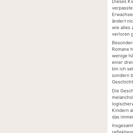
Dieses Ki
verpasste
Erwachsen
ändert ni
wie alles
verloren 
Besondere
Romane hä
wenige hä
einer dre
bin ich se
sondern b
Geschicht
Die Geschi
melancholi
logischer
Kindern a
das immer
Insgesamt
reflektier