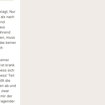
lagt. Nur
 als nach
end
aus
Während
sen, muss
Was keiner
ch
seiner
ist krank
hess sich
ess' Teil
ößt die
en ab und
h zwar
 mir der
rragender