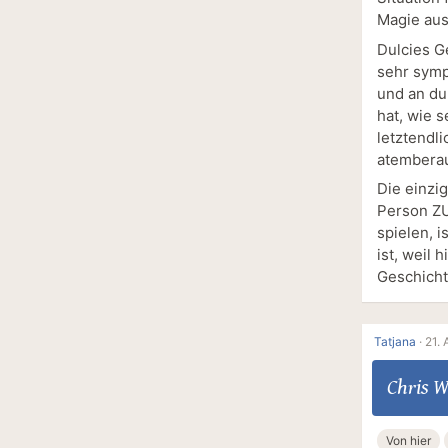
Magie aus
Dulcies G
sehr symp
und an du
hat, wie 
letztendli
atemberau
Die einzig
Person ZU
spielen, 
ist, weil
Geschichte
Tatjana
·
21. 
Chris W
Von hier