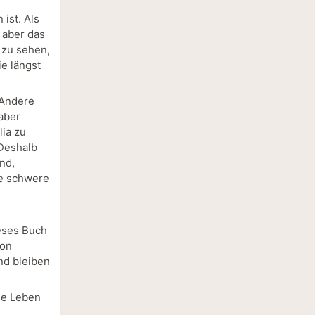
ist. Als
, aber das
 zu sehen,
e längst
 Andere
aber
ia zu
 Deshalb
end,
ne schwere
ieses Buch
von
nd bleiben
ne Leben