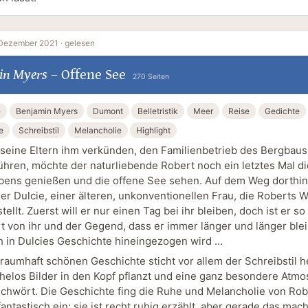
 Dezember 2021 ·
gelesen
in Myers
–
Offene See
270 Seiten
e
Benjamin Myers
Dumont
Belletristik
Meer
Reise
Gedichte
e
Schreibstil
Melancholie
Highlight
eine Eltern ihm verkünden, den Familienbetrieb des Bergbaus
ühren, möchte der naturliebende Robert noch ein letztes Mal di
bens genießen und die offene See sehen. Auf dem Weg dorthin
r Dulcie, einer älteren, unkonventionellen Frau, die Roberts We
tellt. Zuerst will er nur einen Tag bei ihr bleiben, doch ist er so
t von ihr und der Gegend, dass er immer länger und länger blei
h in Dulcies Geschichte hineingezogen wird ...
traumhaft schönen Geschichte sticht vor allem der Schreibstil h
elos Bilder in den Kopf pflanzt und eine ganz besondere Atm
chwört. Die Geschichte fing die Ruhe und Melancholie von Rob
fantastisch ein; sie ist recht ruhig erzählt, aber gerade das mach