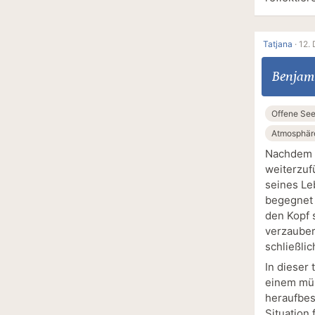
Tatjana
·
12.
Benjam
Offene Se
Atmosphär
Nachdem s
weiterzuf
seines Le
begegnet e
den Kopf s
verzauber
schließlic
In dieser 
einem müh
heraufbes
Situation 