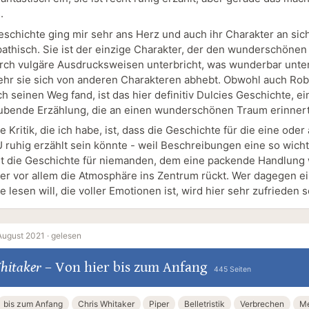
.
eschichte ging mir sehr ans Herz und auch ihr Charakter an sic
athisch. Sie ist der einzige Charakter, der den wunderschönen 
rch vulgäre Ausdrucksweisen unterbricht, was wunderbar unte
sehr sie sich von anderen Charakteren abhebt. Obwohl auch Rob
ch seinen Weg fand, ist das hier definitiv Dulcies Geschichte, ei
bende Erzählung, die an einen wunderschönen Traum erinnert
e Kritik, die ich habe, ist, dass die Geschichte für die eine ode
 ruhig erzählt sein könnte - weil Beschreibungen eine so wicht
ist die Geschichte für niemanden, dem eine packende Handlung 
 hier vor allem die Atmosphäre ins Zentrum rückt. Wer dagegen e
 lesen will, die voller Emotionen ist, wird hier sehr zufrieden s
August 2021 ·
gelesen
hitaker
–
Von hier bis zum Anfang
445 Seiten
bis zum Anfang
Chris Whitaker
Piper
Belletristik
Verbrechen
Me