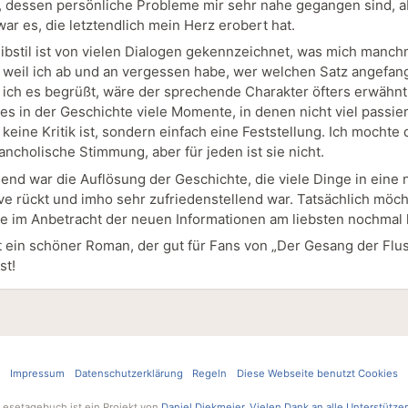
, dessen persönliche Probleme mir sehr nahe gegangen sind, a
ar es, die letztendlich mein Herz erobert hat.
ibstil ist von vielen Dialogen gekennzeichnet, was mich manch
, weil ich ab und an vergessen habe, wer welchen Satz angefan
e ich es begrüßt, wäre der sprechende Charakter öfters erwähn
 es in der Geschichte viele Momente, in denen nicht viel passie
 keine Kritik ist, sondern einfach eine Feststellung. Ich mochte 
ancholische Stimmung, aber für jeden ist sie nicht.
end war die Auflösung der Geschichte, die viele Dinge in eine
ve rückt und imho sehr zufriedenstellend war. Tatsächlich möch
e im Anbetracht der neuen Informationen am liebsten nochmal 
 ein schöner Roman, der gut für Fans von „Der Gesang der Flu
st!
Impressum
Datenschutzerklärung
Regeln
Diese Webseite benutzt Cookies
Lesetagebuch ist ein Projekt von
Daniel Diekmeier
.
Vielen Dank an alle Unterstütze