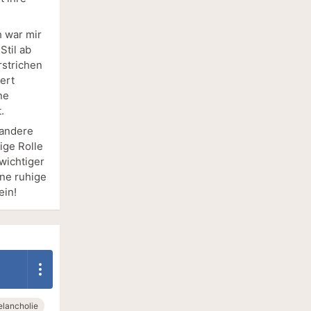
h war mir
Stil ab
rstrichen
ert
ne
.
r andere
ige Rolle
wichtiger
ine ruhige
ein!
lancholie