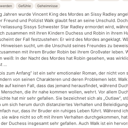
nwerden
Gefühle
Geheimnisse
ig Jahren wurde Vincent King des Mordes an Sissy Radley angek
er Freund und Polizist Walk glaubt fest an seine Unschuld. Doch
Freilassung Sissys Schwester Star Radley ermordet wird, währ
ich zusammen mit ihren Kindern Duchess und Robin in ihrem H
 scheint der Fall festzustehen: Er wird des Mordes angeklagt. 
 Hinweisen sucht, um die Unschuld seines Freundes zu bewei
usammen mit ihrem Bruder Robin bei ihrem Großvater leben. 
n weiß: In der Nacht des Mordes hat Robin gesehen, was wirkli
st …
 bis zum Anfang“ ist ein sehr emotionaler Roman, der nicht von 
ondern von seinen Charakteren und deren Problemen lebt. Walk 
e auf keinen Fall, dass das jemand herausfindet, während Duc
 Menschen, die ihr nahe kommen wollen, wehrt. Vor allem Duch
chte hat mir sehr gefallen. Sie bezeichnet sich als „Outlaw“, st
um sich herum durch distanziertes Verhalten und Beleidigung
nfach nur, dass ihr Bruder ein ruhiges Leben führt. Während ic
 sie wäre nicht so oft mit ihrem Verhalten durchgekommen, hat
 der Duchess insgesamt sehr gefallen. Auch Walk ist ein hervo