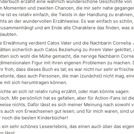
nderbuch erzählt eine wahrlich wunderschöne Geschichte von
n Momenten und zweiten Chancen, die mir sehr nahe gegangen 
e ist es relativ einfach, die Twists in der Handlung zu erahnen
chts an der wundervollen Erzählweise. Es war einfach so schön,
 zusammenhängt und am Ende alle Charaktere das finden, was si
glaubten.
 Erwähnung verdient Catos Vater und die Nachbarin Cornelia.
tten sicherlich auch Catos Beziehung zu ihrem Vater gekittet, 
tten sich wohl die Mühe gemacht, die nervige Nachbarin Cornel
idimensionalen Figur mit ihren eigenen Problemen zu machen.
hr froh, dass dieses Buch es tat; es war nicht nur sehr erfrisch
etonte, dass auch Personen, die man (zunächst) nicht mag, ei
e mit sich herumtragen können.
chte an sich ist relativ ruhig erzählt, oder man könnte sagen:
sch. Mir persönlich hat es gefallen, aber für Action-Fans ist d
weise nichts. Dafür lässt es sich meiner Meinung nach sowohl 
ls auch von Erwachsenen gut lesen; und für mich waren, sind u
 noch die besten Kinderbücher!
 ein sehr schönes Leseerlebnis, das einen auch über das eige
en lässt.