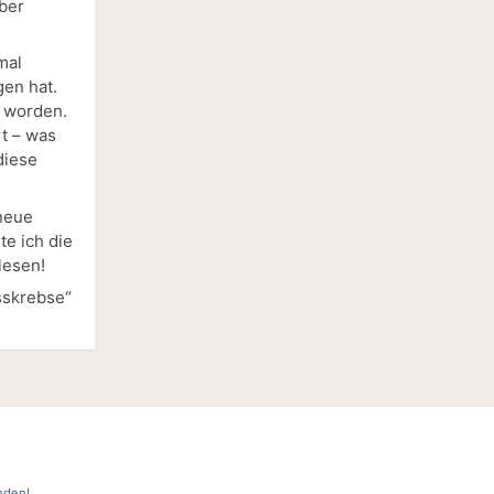
ber
mal
gen hat.
t worden.
rt – was
diese
 neue
te ich die
lesen!
sskrebse“
nden!