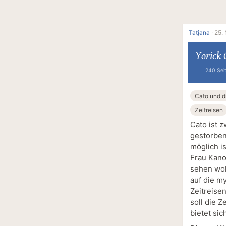
Tatjana
·
25.
Yorick 
240 Sei
Cato und d
Zeitreisen
Cato ist z
gestorben 
möglich is
Frau Kano
sehen woll
auf die m
Zeitreise
soll die 
bietet sic