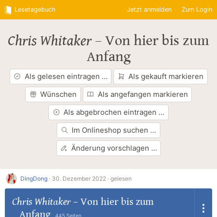
Lesetagebuch
Jetzt anmelden
Zum Login
Chris Whitaker
–
Von hier bis zum
Anfang
Als gelesen eintragen …
Als gekauft markieren
Wünschen
Als angefangen markieren
Als abgebrochen eintragen …
Im Onlineshop suchen …
Änderung vorschlagen …
DingDong
·
30. Dezember 2022 ·
gelesen
Chris Whitaker
–
Von hier bis zum
Anfang
445 Seiten