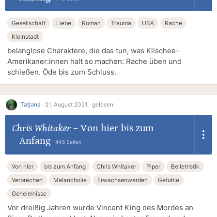
Gesellschaft
Liebe
Roman
Trauma
USA
Rache
Kleinstadt
belanglose Charaktere, die das tun, was Klischee-
Amerikaner:innen halt so machen: Rache üben und
schießen. Öde bis zum Schluss.
Tatjana
·
21. August 2021 ·
gelesen
Chris Whitaker
–
Von hier bis zum
Anfang
445 Seiten
Von hier
bis zum Anfang
Chris Whitaker
Piper
Belletristik
Verbrechen
Melancholie
Erwachsenwerden
Gefühle
Geheimnisse
Vor dreißig Jahren wurde Vincent King des Mordes an