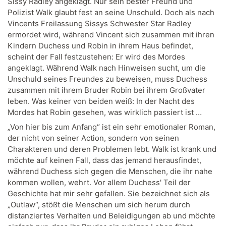
Sissy Radley angeklagt. Nur sein bester Freund und
Polizist Walk glaubt fest an seine Unschuld. Doch als nach
Vincents Freilassung Sissys Schwester Star Radley
ermordet wird, während Vincent sich zusammen mit ihren
Kindern Duchess und Robin in ihrem Haus befindet,
scheint der Fall festzustehen: Er wird des Mordes
angeklagt. Während Walk nach Hinweisen sucht, um die
Unschuld seines Freundes zu beweisen, muss Duchess
zusammen mit ihrem Bruder Robin bei ihrem Großvater
leben. Was keiner von beiden weiß: In der Nacht des
Mordes hat Robin gesehen, was wirklich passiert ist …
„Von hier bis zum Anfang“ ist ein sehr emotionaler Roman,
der nicht von seiner Action, sondern von seinen
Charakteren und deren Problemen lebt. Walk ist krank und
möchte auf keinen Fall, dass das jemand herausfindet,
während Duchess sich gegen die Menschen, die ihr nahe
kommen wollen, wehrt. Vor allem Duchess' Teil der
Geschichte hat mir sehr gefallen. Sie bezeichnet sich als
„Outlaw“, stößt die Menschen um sich herum durch
distanziertes Verhalten und Beleidigungen ab und möchte