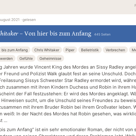
August 2021 ·
gelesen
hitaker
–
Von hier bis zum Anfang
445 Seiten
bis zum Anfang
Chris Whitaker
Piper
Belletristik
Verbrechen
Me
nwerden
Gefühle
Geheimnisse
ig Jahren wurde Vincent King des Mordes an Sissy Radley angek
er Freund und Polizist Walk glaubt fest an seine Unschuld. Doch
Freilassung Sissys Schwester Star Radley ermordet wird, währ
ich zusammen mit ihren Kindern Duchess und Robin in ihrem H
 scheint der Fall festzustehen: Er wird des Mordes angeklagt. 
 Hinweisen sucht, um die Unschuld seines Freundes zu bewei
usammen mit ihrem Bruder Robin bei ihrem Großvater leben. 
n weiß: In der Nacht des Mordes hat Robin gesehen, was wirkli
st …
 bis zum Anfang“ ist ein sehr emotionaler Roman, der nicht von 