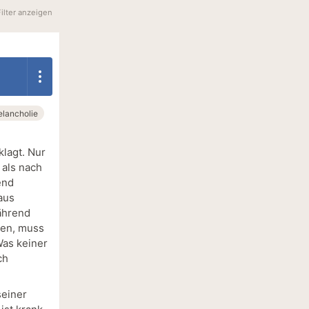
Filter anzeigen
lancholie
lagt. Nur
 als nach
end
aus
Während
sen, muss
Was keiner
ch
seiner