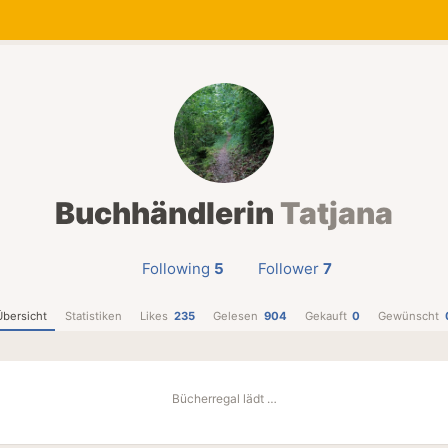
Buchhändlerin
Tatjana
Following
5
Follower
7
Übersicht
Statistiken
Likes
235
Gelesen
904
Gekauft
0
Gewünscht
Bücherregal lädt …