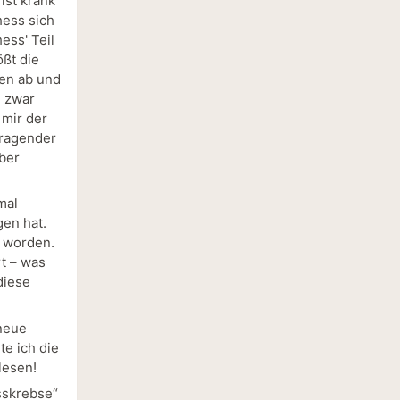
ist krank
hess sich
ess' Teil
ößt die
en ab und
h zwar
 mir der
rragender
ber
mal
gen hat.
t worden.
rt – was
diese
 neue
te ich die
lesen!
sskrebse“