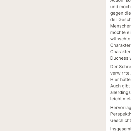
Action, s
und möcht
gegen die
der Geschi
Menschen 
möchte ei
wünschte,
Charakter
Charakter
Duchess w
Der Schre
verwirrte
Hier hätt
Auch gibt
allerdings
leicht mel
Hervorrag
Perspekti
Geschicht
Insgesamt