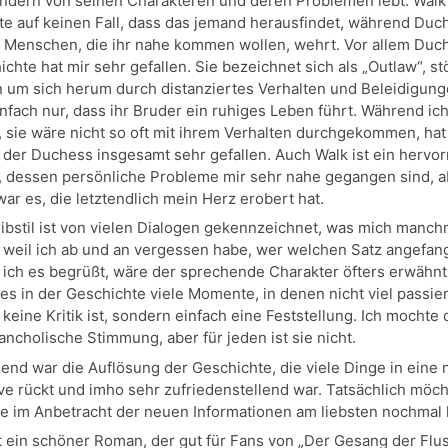
ondern von seinen Charakteren und deren Problemen lebt. Walk 
e auf keinen Fall, dass das jemand herausfindet, während Duc
 Menschen, die ihr nahe kommen wollen, wehrt. Vor allem Duch
chte hat mir sehr gefallen. Sie bezeichnet sich als „Outlaw“, st
um sich herum durch distanziertes Verhalten und Beleidigung
nfach nur, dass ihr Bruder ein ruhiges Leben führt. Während ic
 sie wäre nicht so oft mit ihrem Verhalten durchgekommen, hat
 der Duchess insgesamt sehr gefallen. Auch Walk ist ein hervo
, dessen persönliche Probleme mir sehr nahe gegangen sind, a
ar es, die letztendlich mein Herz erobert hat.
ibstil ist von vielen Dialogen gekennzeichnet, was mich manch
, weil ich ab und an vergessen habe, wer welchen Satz angefan
e ich es begrüßt, wäre der sprechende Charakter öfters erwähn
 es in der Geschichte viele Momente, in denen nicht viel passie
 keine Kritik ist, sondern einfach eine Feststellung. Ich mochte 
ancholische Stimmung, aber für jeden ist sie nicht.
end war die Auflösung der Geschichte, die viele Dinge in eine
ve rückt und imho sehr zufriedenstellend war. Tatsächlich möch
e im Anbetracht der neuen Informationen am liebsten nochmal 
 ein schöner Roman, der gut für Fans von „Der Gesang der Flu