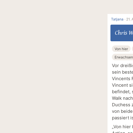
Tatjana
·
21. 
Chris W
Von hier
Erwachse
Vor dreiß
sein best
Vincents 
Vincent s
befindet,
Walk nach
Duchess z
von beide
passiert i
„Von hier