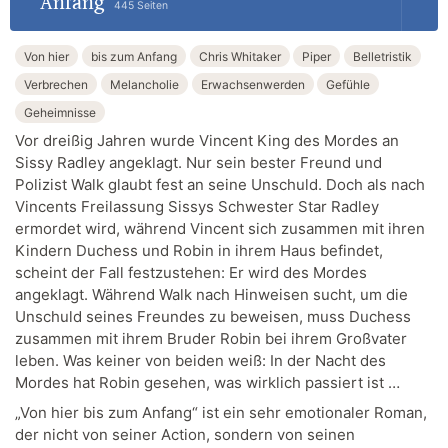
Anfang
445 Seiten
Von hier
bis zum Anfang
Chris Whitaker
Piper
Belletristik
Verbrechen
Melancholie
Erwachsenwerden
Gefühle
Geheimnisse
Vor dreißig Jahren wurde Vincent King des Mordes an
Sissy Radley angeklagt. Nur sein bester Freund und
Polizist Walk glaubt fest an seine Unschuld. Doch als nach
Vincents Freilassung Sissys Schwester Star Radley
ermordet wird, während Vincent sich zusammen mit ihren
Kindern Duchess und Robin in ihrem Haus befindet,
scheint der Fall festzustehen: Er wird des Mordes
angeklagt. Während Walk nach Hinweisen sucht, um die
Unschuld seines Freundes zu beweisen, muss Duchess
zusammen mit ihrem Bruder Robin bei ihrem Großvater
leben. Was keiner von beiden weiß: In der Nacht des
Mordes hat Robin gesehen, was wirklich passiert ist …
„Von hier bis zum Anfang“ ist ein sehr emotionaler Roman,
der nicht von seiner Action, sondern von seinen