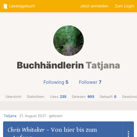
Lesetagebuch
Jetzt anmelden
Zum Login
Buchhändlerin
Tatjana
Following
5
Follower
7
Übersicht
Statistiken
Likes
235
Gelesen
905
Gekauft
0
Gewünsc
Tatjana
·
21. August 2021 ·
gelesen
Chris Whitaker
–
Von hier bis zum